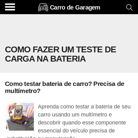
Carro de Garagem
A
c
e
s
COMO FAZER UM TESTE DE
s
CARGA NA BATERIA
ó
r
i
Como testar bateria de carro? Precisa de
o
multímetro?
s
e
Aprenda como testar a bateria de seu
o
carro usando um multímetro e
descobrir quando esse componente
p
essencial do veículo precisa de
c