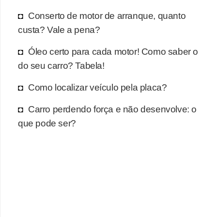
r
Conserto de motor de arranque, quanto
c
custa? Vale a pena?
a
r
Óleo certo para cada motor! Como saber o
r
do seu carro? Tabela!
o
Como localizar veículo pela placa?
D
i
Carro perdendo força e não desenvolve: o
c
que pode ser?
i
o
n
á
r
i