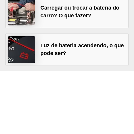
c
Carregar ou trocar a bateria do
l
carro? O que fazer?
e
t
a
Luz de bateria acendendo, o que
s
pode ser?
C
a
m
i
n
h
õ
e
s