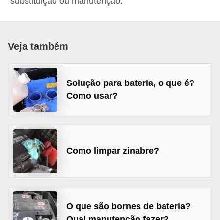
substituição ou manutenção.
i
o
n
Veja também
a
i
s
Solução para bateria, o que é?
Como usar?
A
u
t
o
Como limpar zinabre?
m
ó
v
e
O que são bornes de bateria?
i
Qual manutenção fazer?