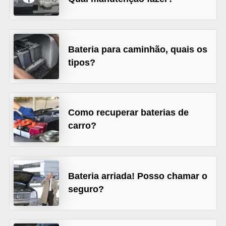
s
e
v
Bateria para caminhão, quais os
e
tipos?
í
c
u
Como recuperar baterias de
l
carro?
o
s
B
Bateria arriada! Posso chamar o
i
seguro?
c
i