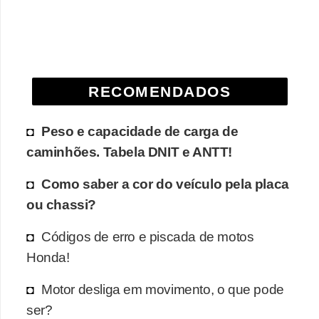
e
O
f
f
RECOMENDADOS
r
o
Peso e capacidade de carga de
a
caminhões. Tabela DNIT e ANTT!
d
Como saber a cor do veículo pela placa
C
ou chassi?
o
m
Códigos de erro e piscada de motos
p
Honda!
r
Motor desliga em movimento, o que pode
a
ser?