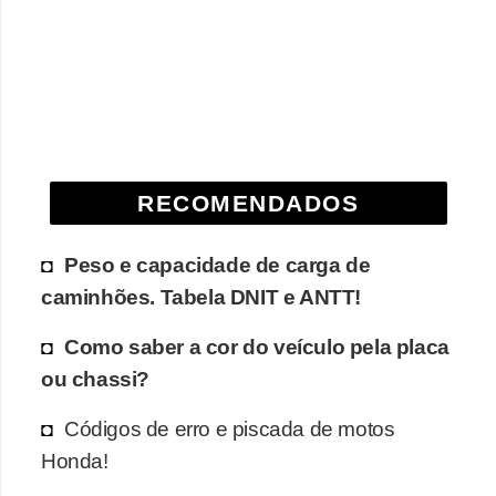
e
O
f
f
r
o
RECOMENDADOS
a
d
Peso e capacidade de carga de
caminhões. Tabela DNIT e ANTT!
C
o
Como saber a cor do veículo pela placa
m
ou chassi?
p
Códigos de erro e piscada de motos
r
Honda!
a