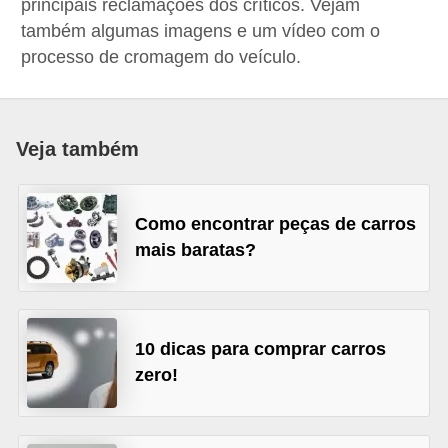
principais reclamações dos críticos. Vejam
i
também algumas imagens e um vídeo com o
o
processo de cromagem do veículo.
n
a
i
Veja também
s
A
Como encontrar peças de carros
u
mais baratas?
t
o
m
10 dicas para comprar carros
ó
zero!
v
e
i