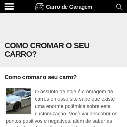
Carro de Garagem
A
c
e
s
COMO CROMAR O SEU
s
CARRO?
ó
r
i
Como cromar o seu carro?
o
s
O assunto de hoje é cromagem de
e
carros e nosso site sabe que existe
o
uma enorme polêmica sobre esta
customização. Você vai descobrir os
p
pontos positivos e negativos, além de saber as
c