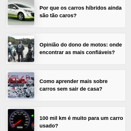
s
Por que os carros híbridos ainda
são tão caros?
e
v
e
í
Opinião do dono de motos: onde
c
encontrar as mais confiáveis?
u
l
o
Como aprender mais sobre
s
carros sem sair de casa?
B
i
c
100 mil km é muito para um carro
i
usado?