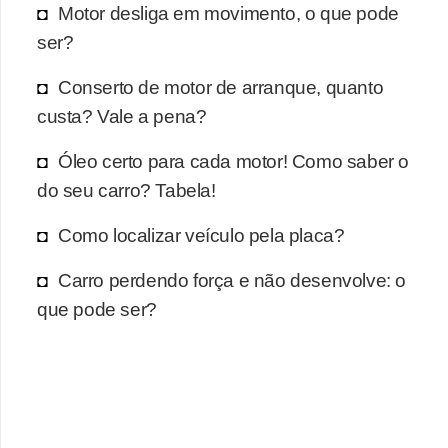
r
Motor desliga em movimento, o que pode
c
ser?
a
Conserto de motor de arranque, quanto
r
custa? Vale a pena?
r
o
Óleo certo para cada motor! Como saber o
do seu carro? Tabela!
D
i
Como localizar veículo pela placa?
c
Carro perdendo força e não desenvolve: o
i
que pode ser?
o
n
á
r
i