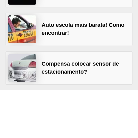
c
l
e
Auto escola mais barata! Como
t
encontrar!
a
s
C
Compensa colocar sensor de
a
estacionamento?
m
i
n
h
õ
e
s