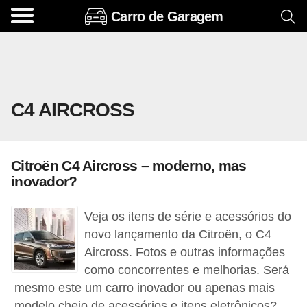
Carro de Garagem
A
c
e
s
C4 AIRCROSS
s
ó
r
Citroën C4 Aircross – moderno, mas
i
inovador?
o
s
Veja os itens de série e acessórios do
e
novo lançamento da Citroën, o C4
Aircross. Fotos e outras informações
o
como concorrentes e melhorias. Será
p
mesmo este um carro inovador ou apenas mais
c
modelo cheio de acessórios e itens eletrônicos?