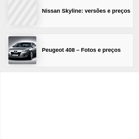
c
Nissan Skyline: versões e preços
l
e
t
a
s
Peugeot 408 – Fotos e preços
C
a
m
i
n
h
õ
e
s