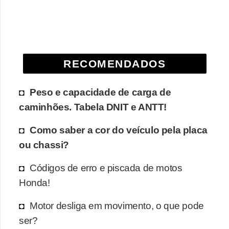
e
O
f
f
RECOMENDADOS
r
o
Peso e capacidade de carga de
a
caminhões. Tabela DNIT e ANTT!
d
Como saber a cor do veículo pela placa
C
ou chassi?
o
Códigos de erro e piscada de motos
m
Honda!
p
r
Motor desliga em movimento, o que pode
a
ser?