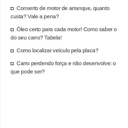
r
Conserto de motor de arranque, quanto
c
custa? Vale a pena?
a
r
Óleo certo para cada motor! Como saber o
r
do seu carro? Tabela!
o
Como localizar veículo pela placa?
D
Carro perdendo força e não desenvolve: o
i
que pode ser?
c
i
o
n
á
r
i