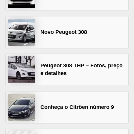
s
e
v
Novo Peugeot 308
e
í
c
u
Peugeot 308 THP – Fotos, preço
l
e detalhes
o
s
B
Conheça o Citröen número 9
i
c
i