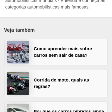
automobilísticas mundiais? Entenda e conheça as
i
categorias automobilísticas mais famosas.
o
n
a
Veja também
i
s
Como aprender mais sobre
A
carros sem sair de casa?
u
t
o
Corrida de moto, quais as
m
regras?
ó
v
e
i
Por que os carros híbridos ainda