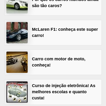
são tão caros?
s
e
v
e
McLaren F1: conheça este super
í
carro!
c
u
l
Carro com motor de moto,
o
conheça!
s
B
Curso de injeção eletrônica! As
i
melhores escolas e quanto
c
custa!
i