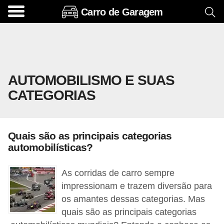
Carro de Garagem
A
c
e
s
AUTOMOBILISMO E SUAS
s
CATEGORIAS
ó
r
i
Quais são as principais categorias
o
automobilísticas?
s
e
As corridas de carro sempre
o
impressionam e trazem diversão para
os amantes dessas categorias. Mas
p
quais são as principais categorias
c