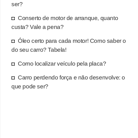
r
ser?
c
Conserto de motor de arranque, quanto
a
custa? Vale a pena?
r
r
Óleo certo para cada motor! Como saber o
o
do seu carro? Tabela!
D
Como localizar veículo pela placa?
i
Carro perdendo força e não desenvolve: o
c
que pode ser?
i
o
n
á
r
i