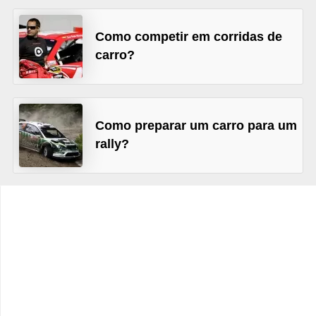
c
l
Como competir em corridas de
e
carro?
t
a
s
Como preparar um carro para um
C
rally?
a
m
i
n
h
õ
e
s