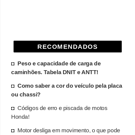
e
O
f
f
r
RECOMENDADOS
o
a
Peso e capacidade de carga de
d
caminhões. Tabela DNIT e ANTT!
C
Como saber a cor do veículo pela placa
o
ou chassi?
m
Códigos de erro e piscada de motos
p
Honda!
r
a
Motor desliga em movimento, o que pode