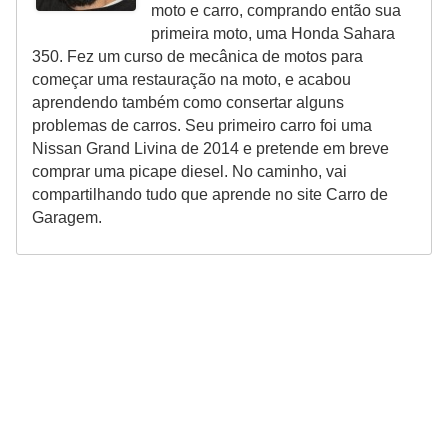
l
moto e carro, comprando então sua
l
primeira moto, uma Honda Sahara
350. Fez um curso de mecânica de motos para
e
começar uma restauração na moto, e acabou
m
aprendendo também como consertar alguns
a
problemas de carros. Seu primeiro carro foi uma
Nissan Grand Livina de 2014 e pretende em breve
n
comprar uma picape diesel. No caminho, vai
u
compartilhando tudo que aprende no site Carro de
t
Garagem.
e
n
ç
ã
o
S
e