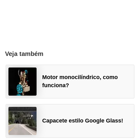
g
u
r
a
n
ç
Veja também
a
e
Motor monocilíndrico, como
s
funciona?
e
g
u
r
Capacete estilo Google Glass!
o
s