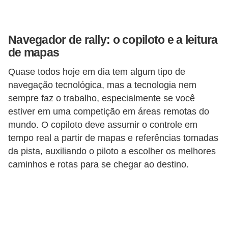
s
e
Navegador de rally: o copiloto e a leitura
v
de mapas
e
Quase todos hoje em dia tem algum tipo de
í
navegação tecnológica, mas a tecnologia nem
c
sempre faz o trabalho, especialmente se você
u
estiver em uma competição em áreas remotas do
l
mundo. O copiloto deve assumir o controle em
o
tempo real a partir de mapas e referências tomadas
s
da pista, auxiliando o piloto a escolher os melhores
caminhos e rotas para se chegar ao destino.
B
i
c
i