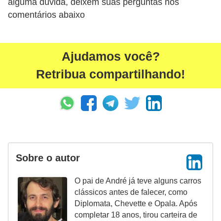
alguma dúvida, deixem suas perguntas nos
s
comentários abaixo
e
s
Ajudamos você?
c
o
Retribua compartilhando!
o
t
e
r
s
Sobre o autor
R
e
O pai de André já teve alguns carros
clássicos antes de falecer, como
c
Diplomata, Chevette e Opala. Após
a
completar 18 anos, tirou carteira de