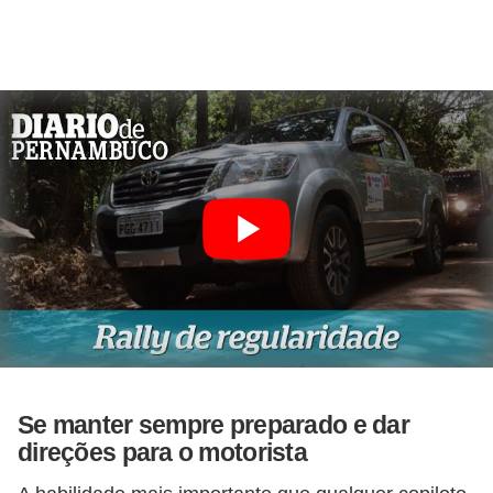
s
a
u
t
o
m
o
t
i
v
a
s
Se manter sempre preparado e dar
L
direções para o motorista
e