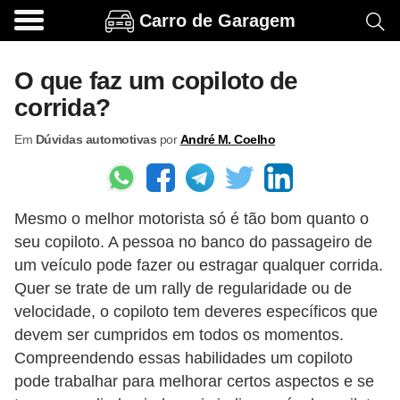
Carro de Garagem
A
c
O que faz um copiloto de
e
corrida?
s
Em
Dúvidas automotivas
por
André M. Coelho
s
ó
r
Mesmo o melhor motorista só é tão bom quanto o
i
seu copiloto. A pessoa no banco do passageiro de
o
um veículo pode fazer ou estragar qualquer corrida.
s
Quer se trate de um rally de regularidade ou de
e
velocidade, o copiloto tem deveres específicos que
o
devem ser cumpridos em todos os momentos.
Compreendendo essas habilidades um copiloto
p
pode trabalhar para melhorar certos aspectos e se
c