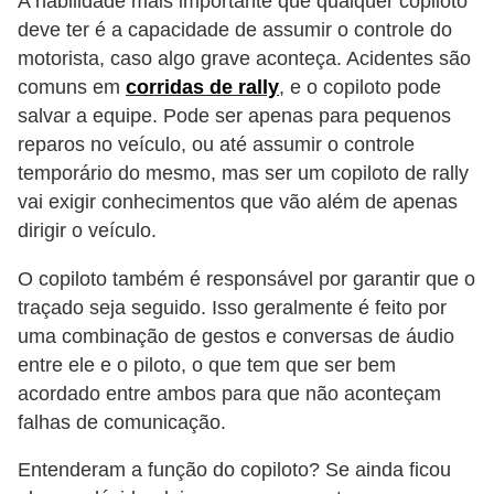
A habilidade mais importante que qualquer copiloto
i
deve ter é a capacidade de assumir o controle do
s
motorista, caso algo grave aconteça. Acidentes são
e
comuns em
corridas de rally
, e o copiloto pode
t
salvar a equipe. Pode ser apenas para pequenos
r
reparos no veículo, ou até assumir o controle
temporário do mesmo, mas ser um copiloto de rally
â
vai exigir conhecimentos que vão além de apenas
n
dirigir o veículo.
s
i
O copiloto também é responsável por garantir que o
traçado seja seguido. Isso geralmente é feito por
t
uma combinação de gestos e conversas de áudio
o
entre ele e o piloto, o que tem que ser bem
M
acordado entre ambos para que não aconteçam
o
falhas de comunicação.
t
Entenderam a função do copiloto? Se ainda ficou
o