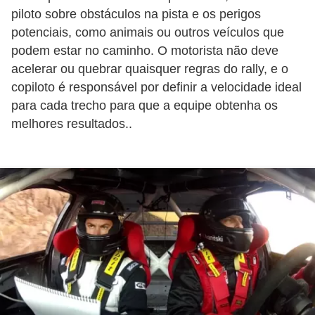
e
piloto sobre obstáculos na pista e os perigos
potenciais, como animais ou outros veículos que
O
podem estar no caminho. O motorista não deve
f
acelerar ou quebrar quaisquer regras do rally, e o
f
copiloto é responsável por definir a velocidade ideal
r
para cada trecho para que a equipe obtenha os
o
melhores resultados..
a
d
C
o
m
p
r
a