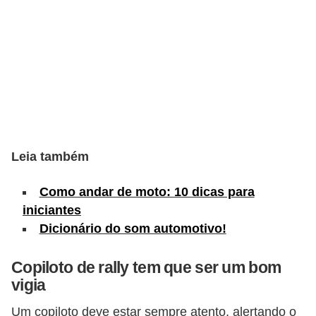
c
l
e
t
a
s
C
Leia também
a
m
Como andar de moto: 10 dicas para
i
iniciantes
n
Dicionário do som automotivo!
h
Copiloto de rally tem que ser um bom
õ
vigia
e
s
Um copiloto deve estar sempre atento, alertando o