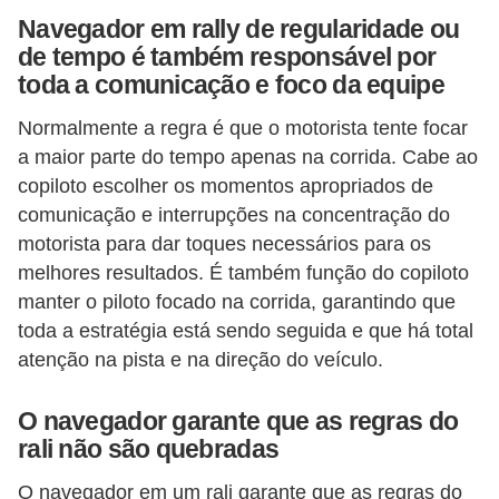
o
Navegador em rally de regularidade ou
d
de tempo é também responsável por
toda a comunicação e foco da equipe
e
a
Normalmente a regra é que o motorista tente focar
c
a maior parte do tempo apenas na corrida. Cabe ao
e
copiloto escolher os momentos apropriados de
comunicação e interrupções na concentração do
s
motorista para dar toques necessários para os
s
melhores resultados. É também função do copiloto
ó
manter o piloto focado na corrida, garantindo que
r
toda a estratégia está sendo seguida e que há total
i
atenção na pista e na direção do veículo.
o
s
O navegador garante que as regras do
rali não são quebradas
a
u
O navegador em um rali garante que as regras do