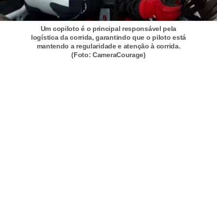
r
c
Um copiloto é o principal responsável pela
a
logística da corrida, garantindo que o piloto está
r
mantendo a regularidade e atenção à corrida.
(Foto: CameraCourage)
r
o
D
i
c
i
o
n
á
r
i