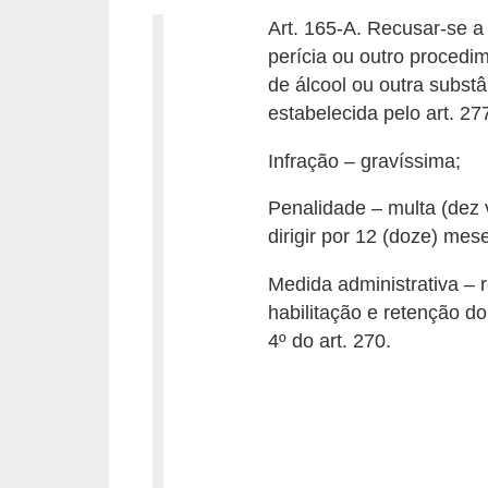
c
Art. 165-A. Recusar-se a 
l
perícia ou outro procedim
e
de álcool ou outra substâ
t
estabelecida pelo art. 27
a
Infração – gravíssima;
s
Penalidade – multa (dez 
C
dirigir por 12 (doze) mes
a
m
Medida administrativa –
habilitação e retenção do
i
4º do art. 270.
n
h
õ
e
s