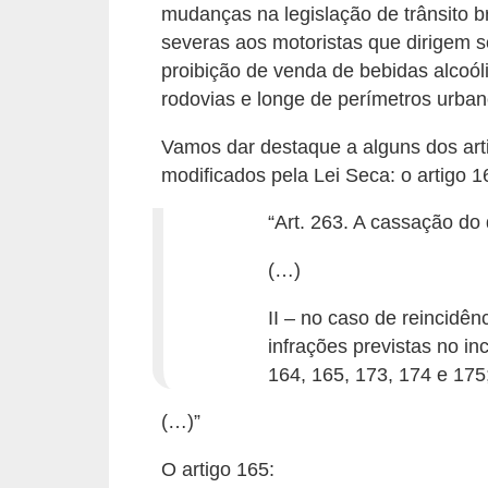
mudanças na legislação de trânsito b
s
severas aos motoristas que dirigem s
e
proibição de venda de bebidas alcoó
v
rodovias e longe de perímetros urban
e
Vamos dar destaque a alguns dos arti
í
modificados pela Lei Seca: o artigo 1
c
“Art. 263. A cassação do
u
l
(…)
o
II – no caso de reincidê
s
infrações previstas no inc
B
164, 165, 173, 174 e 175
i
(…)”
c
i
O artigo 165: