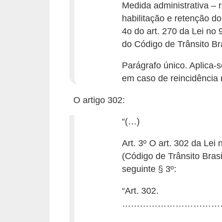
r
Medida administrativa –
c
habilitação e retenção do
a
4o do art. 270 da Lei no
do Código de Trânsito Bra
r
r
Parágrafo único. Aplica-
o
em caso de reincidência 
D
O artigo 302:
i
“(…)
c
i
Art. 3º O art. 302 da Lei
o
(Código de Trânsito Brasi
seguinte § 3º:
n
á
“Art. 302.
r
……………………………
i