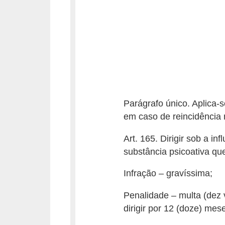
e
O
f
f
r
o
a
Parágrafo único. Aplica-
d
em caso de reincidência 
C
Art. 165. Dirigir sob a in
o
substância psicoativa qu
m
Infração – gravíssima;
p
Penalidade – multa (dez 
r
dirigir por 12 (doze) mes
a