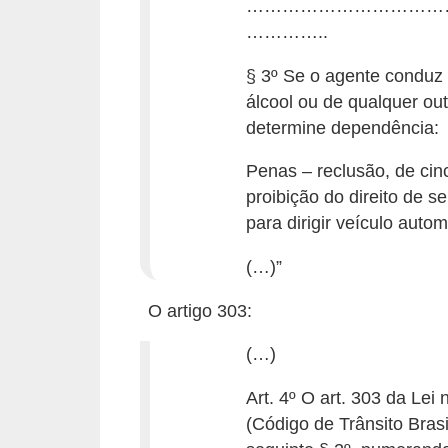
……………………………
o
…………..
d
e
§ 3º Se o agente conduz 
álcool ou de qualquer ou
a
determine dependência:
c
e
Penas – reclusão, de cin
s
proibição do direito de s
para dirigir veículo autom
s
ó
(…)”
r
O artigo 303:
i
o
(…)
s
Art. 4º O art. 303 da Lei
a
(Código de Trânsito Brasi
u