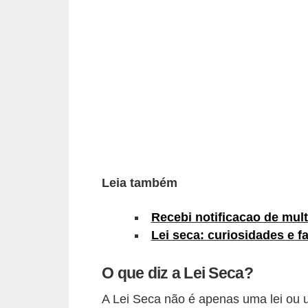
i
o
n
a
i
s
A
u
t
Leia também
o
Recebi notificacao de mult
m
Lei seca: curiosidades e f
ó
v
O que diz a Lei Seca?
e
A Lei Seca não é apenas uma lei ou 
i