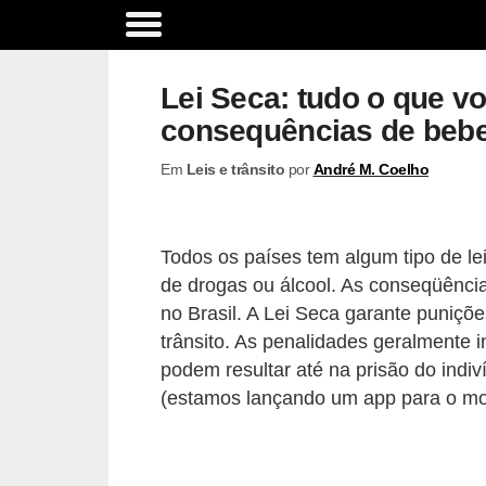
A
c
Lei Seca: tudo o que v
e
consequências de beber
s
Em
Leis e trânsito
por
André M. Coelho
s
ó
r
Todos os países tem algum tipo de lei
i
de drogas ou álcool. As conseqüência
o
no Brasil. A Lei Seca garante puniçõ
s
trânsito. As penalidades geralmente 
podem resultar até na prisão do indi
e
(estamos lançando um app para o mot
o
p
c