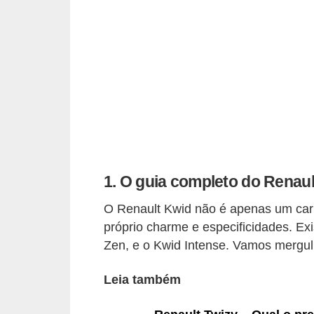
i
o
n
a
i
s
A
u
1. O guia completo do Renau
t
o
O Renault Kwid não é apenas um car
m
próprio charme e especificidades. Exi
Zen, e o Kwid Intense. Vamos mergu
ó
v
Leia também
e
i