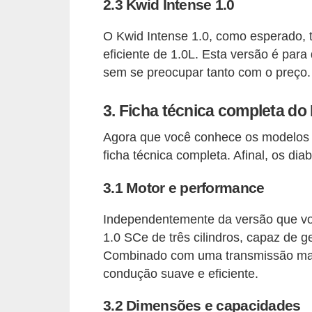
2.3 Kwid Intense 1.0
o
d
O Kwid Intense 1.0, como esperado, 
e
eficiente de 1.0L. Esta versão é par
a
sem se preocupar tanto com o preço.
c
3. Ficha técnica completa do
e
s
Agora que você conhece os modelos 
ficha técnica completa. Afinal, os dia
s
ó
3.1 Motor e performance
r
i
Independentemente da versão que vo
1.0 SCe de três cilindros, capaz de g
o
Combinado com uma transmissão man
s
condução suave e eficiente.
a
u
3.2 Dimensões e capacidades