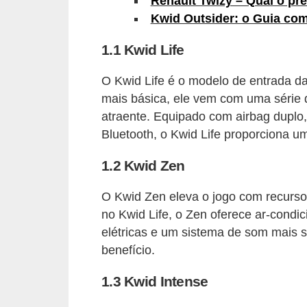
Renault Twizy – Qual o pre
s
Kwid Outsider: o Guia com
e
1.1 Kwid Life
v
e
O Kwid Life é o modelo de entrada da
mais básica, ele vem com uma série 
í
atraente. Equipado com airbag duplo,
c
Bluetooth, o Kwid Life proporciona u
u
l
1.2 Kwid Zen
o
O Kwid Zen eleva o jogo com recurs
s
no Kwid Life, o Zen oferece ar-condici
B
elétricas e um sistema de som mais sof
benefício.
i
c
1.3 Kwid Intense
i