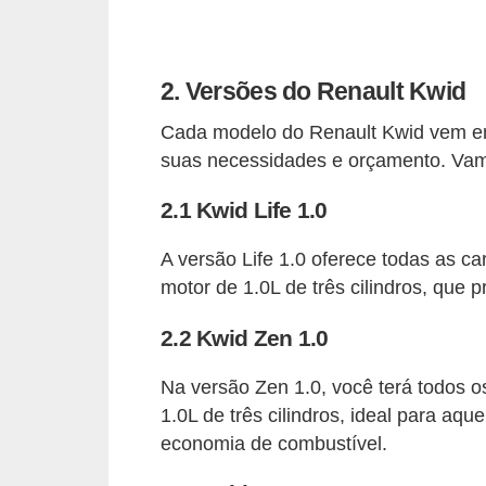
r
c
a
2. Versões do Renault Kwid
r
r
Cada modelo do Renault Kwid vem em
suas necessidades e orçamento. Vamo
o
D
2.1 Kwid Life 1.0
i
A versão Life 1.0 oferece todas as c
c
motor de 1.0L de três cilindros, qu
i
2.2 Kwid Zen 1.0
o
n
Na versão Zen 1.0, você terá todos
á
1.0L de três cilindros, ideal para aq
r
economia de combustível.
i