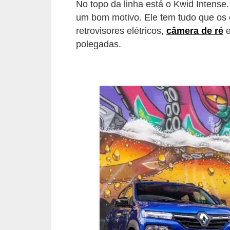
c
No topo da linha está o Kwid Intense
um bom motivo. Ele tem tudo que os 
l
retrovisores elétricos,
câmera de ré
e
e
polegadas.
t
a
s
C
a
m
i
n
h
õ
e
s