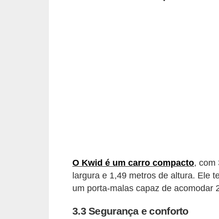
t
o
m
o
t
i
v
o
s
D
ú
O Kwid é um carro compacto
, com 
v
largura e 1,49 metros de altura. Ele 
um porta-malas capaz de acomodar 29
i
d
3.3 Segurança e conforto
a