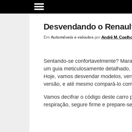
A
c
Desvendando o Renault
e
Em
Automóveis e veículos
por
André M. Coelh
s
s
ó
Sentando-se confortavelmente? Marav
r
um guia meticulosamente detalhado,
i
Hoje, vamos desvendar modelos, vers
o
versão, e até mesmo compará-lo com 
s
Vamos decifrar o código deste carro 
e
respiração, segure firme e prepare-s
o
p
c