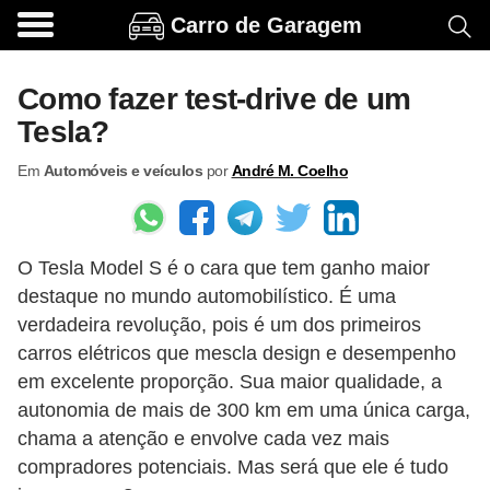
Carro de Garagem
A
c
Como fazer test-drive de um
e
Tesla?
s
Em
Automóveis e veículos
por
André M. Coelho
s
ó
r
O Tesla Model S é o cara que tem ganho maior
i
destaque no mundo automobilístico. É uma
o
verdadeira revolução, pois é um dos primeiros
s
carros elétricos que mescla design e desempenho
e
em excelente proporção. Sua maior qualidade, a
o
autonomia de mais de 300 km em uma única carga,
chama a atenção e envolve cada vez mais
p
compradores potenciais. Mas será que ele é tudo
c