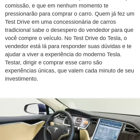
comissão, e que em nenhum momento te
e
pressionarão para comprar o carro. Quem já fez um
O
Test Drive em uma concessionária de carros
f
tradicional sabe o desespero do vendedor para que
f
você compre o veículo. No Test Drive do Tesla, o
r
vendedor está lá para responder suas dúvidas e te
o
ajudar a viver a experiência do moderno Tesla.
a
Testar, dirigir e comprar esse carro são
experiências únicas, que valem cada minuto de seu
d
investimento.
C
o
m
p
r
a