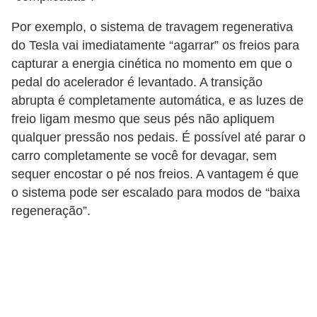
s
Por exemplo, o sistema de travagem regenerativa
e
do Tesla vai imediatamente “agarrar” os freios para
s
capturar a energia cinética no momento em que o
c
pedal do acelerador é levantado. A transição
o
abrupta é completamente automática, e as luzes de
freio ligam mesmo que seus pés não apliquem
o
qualquer pressão nos pedais. É possível até parar o
t
carro completamente se você for devagar, sem
e
sequer encostar o pé nos freios. A vantagem é que
r
o sistema pode ser escalado para modos de “baixa
s
regeneração”.
R
e
c
a