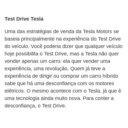
s
e
Test Drive Tesla
v
Uma das estratégias de venda da Tesla Motors se
e
baseia principalmente na experiência do Test Drive
í
do veículo. Você poderia dizer que qualquer veículo
c
hoje possibilita o Test Drive, mas a Tesla não quer
u
vender apenas um carro: ela quer vender uma
l
experiência, uma revolução. Quem já teve a
o
experiência de dirigir ou comprar um carro híbrido
sabe que há uma desconfiança com os motores
s
elétricos. O mesmo acontece com o Tesla, já que é
B
uma tecnologia ainda muito nova. Para conter a
i
desconfiança, o Test Drive.
c
i