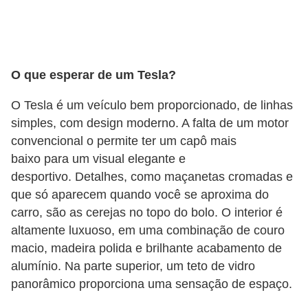
o
d
e
a
O que esperar de um Tesla?
c
O Tesla é um veículo bem proporcionado, de linhas
e
simples, com design moderno. A falta de um motor
s
convencional o permite ter um capô mais
s
baixo para um visual elegante e
ó
desportivo. Detalhes, como maçanetas cromadas e
que só aparecem quando você se aproxima do
r
carro, são as cerejas no topo do bolo. O interior é
i
altamente luxuoso, em uma combinação de couro
o
macio, madeira polida e brilhante acabamento de
s
alumínio. Na parte superior, um teto de vidro
a
panorâmico proporciona uma sensação de espaço.
u