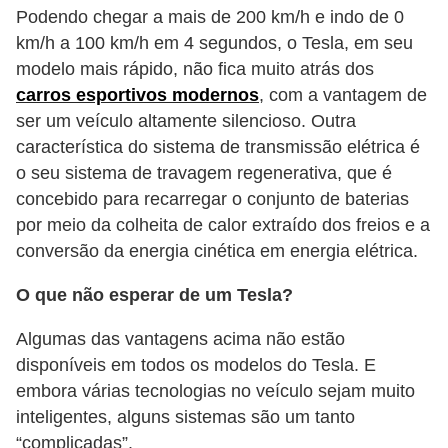
i
Podendo chegar a mais de 200 km/h e indo de 0
s
km/h a 100 km/h em 4 segundos, o Tesla, em seu
modelo mais rápido, não fica muito atrás dos
e
carros esportivos modernos
, com a vantagem de
t
ser um veículo altamente silencioso. Outra
r
característica do sistema de transmissão elétrica é
â
o seu sistema de travagem regenerativa, que é
n
concebido para recarregar o conjunto de baterias
s
por meio da colheita de calor extraído dos freios e a
i
conversão da energia cinética em energia elétrica.
t
O que não esperar de um Tesla?
o
Algumas das vantagens acima não estão
M
disponíveis em todos os modelos do Tesla. E
o
embora várias tecnologias no veículo sejam muito
t
inteligentes, alguns sistemas são um tanto
o
“complicadas”.