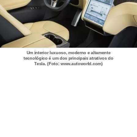
r
c
a
r
r
o
Um interior luxuoso, moderno e altamente
D
tecnológico é um dos principais atrativos do
Tesla. (Foto: www.autoworld.com)
i
c
i
o
n
á
r
i