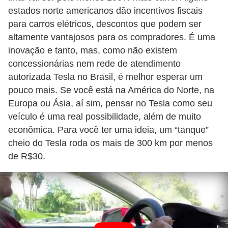
g
estados norte americanos dão incentivos fiscais
u
para carros elétricos, descontos que podem ser
altamente vantajosos para os compradores. É uma
r
inovação e tanto, mas, como não existem
a
concessionárias nem rede de atendimento
n
autorizada Tesla no Brasil, é melhor esperar um
ç
pouco mais. Se você está na América do Norte, na
a
Europa ou Ásia, aí sim, pensar no Tesla como seu
e
veículo é uma real possibilidade, além de muito
econômica. Para você ter uma ideia, um “tanque”
s
cheio do Tesla roda os mais de 300 km por menos
e
de R$30.
g
u
r
o
s