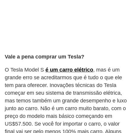
l
l
e
m
a
n
u
Vale a pena comprar um Tesla?
t
O Tesla Model S
é um carro elétrico
, mas é um
e
grande erro se acreditarmos que é tudo o que ele
n
tem para oferecer. Inovações técnicas do Tesla
ç
começar em seu sistema de transmissão elétrica,
ã
mas temos também um grande desempenho e luxo
o
junto ao carro. Não é um carro muito barato, com o
preço do modelo mais básico começando em
S
US$57.500. Se você for importar o carro, o valor
e
final vai ser pelo menos 100% mais carro. Alguns