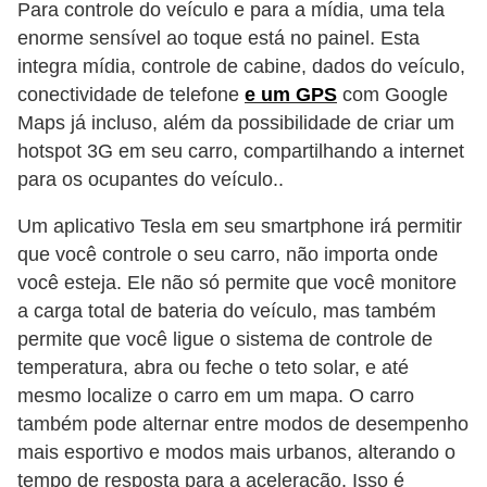
Para controle do veículo e para a mídia, uma tela
t
enorme sensível ao toque está no painel. Esta
o
integra mídia, controle de cabine, dados do veículo,
m
conectividade de telefone
e um GPS
com Google
o
Maps já incluso, além da possibilidade de criar um
t
hotspot 3G em seu carro, compartilhando a internet
para os ocupantes do veículo..
i
v
Um aplicativo Tesla em seu smartphone irá permitir
o
que você controle o seu carro, não importa onde
s
você esteja. Ele não só permite que você monitore
a carga total de bateria do veículo, mas também
D
permite que você ligue o sistema de controle de
ú
temperatura, abra ou feche o teto solar, e até
v
mesmo localize o carro em um mapa. O carro
i
também pode alternar entre modos de desempenho
d
mais esportivo e modos mais urbanos, alterando o
tempo de resposta para a aceleração. Isso é
a