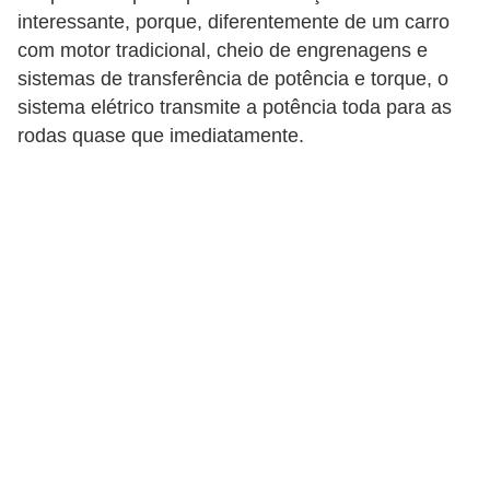
interessante, porque, diferentemente de um carro
s
com motor tradicional, cheio de engrenagens e
a
sistemas de transferência de potência e torque, o
u
sistema elétrico transmite a potência toda para as
t
rodas quase que imediatamente.
o
m
o
t
i
v
a
s
L
e