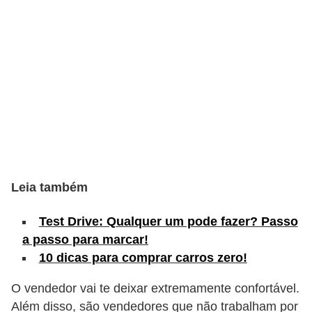
c
l
e
t
a
s
C
a
m
Leia também
i
n
Test Drive: Qualquer um pode fazer? Passo
a passo para marcar!
h
10 dicas para comprar carros zero!
õ
e
O vendedor vai te deixar extremamente confortável.
s
Além disso, são vendedores que não trabalham por