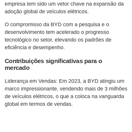
empresa tem sido um vetor chave na expansão da
g
adoção global de veículos elétricos.
u
r
O compromisso da BYD com a pesquisa e o
a
desenvolvimento tem acelerado o progresso
tecnológico no setor, elevando os padrões de
n
eficiência e desempenho.
ç
a
Contribuições significativas para o
e
mercado
s
Liderança em Vendas: Em 2023, a BYD atingiu um
e
marco impressionante, vendendo mais de 3 milhões
g
de veículos elétricos, o que a coloca na vanguarda
u
global em termos de vendas.
r
o
s