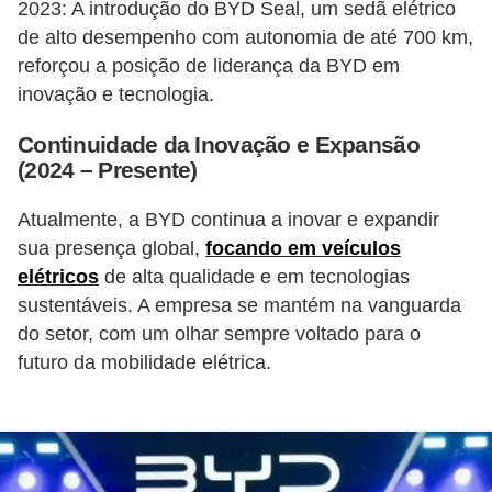
2023: A introdução do BYD Seal, um sedã elétrico
s
de alto desempenho com autonomia de até 700 km,
a
reforçou a posição de liderança da BYD em
inovação e tecnologia.
u
t
Continuidade da Inovação e Expansão
o
(2024 – Presente)
m
Atualmente, a BYD continua a inovar e expandir
o
sua presença global,
focando em veículos
t
elétricos
de alta qualidade e em tecnologias
i
sustentáveis. A empresa se mantém na vanguarda
v
do setor, com um olhar sempre voltado para o
a
futuro da mobilidade elétrica.
s
L
e