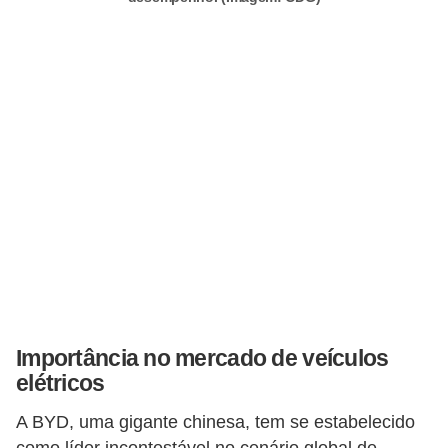
s
e
s
c
o
o
t
e
r
s
R
Importância no mercado de veículos
e
elétricos
c
a
A BYD, uma gigante chinesa, tem se estabelecido
como líder incontestável no cenário global de