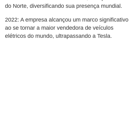
t
do Norte, diversificando sua presença mundial.
o
2022: A empresa alcançou um marco significativo
m
ao se tornar a maior vendedora de veículos
o
elétricos do mundo, ultrapassando a Tesla.
t
i
v
o
s
D
ú
v
i
d
a