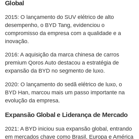
Global
o
d
2015: O lançamento do SUV elétrico de alto
e
desempenho, o BYD Tang, evidenciou o
a
compromisso da empresa com a qualidade e a
inovação.
c
e
2016: A aquisição da marca chinesa de carros
s
premium Qoros Auto destacou a estratégia de
s
expansão da BYD no segmento de luxo.
ó
2020: O lançamento do sedã elétrico de luxo, o
r
BYD Han, marcou mais um passo importante na
i
evolução da empresa.
o
Expansão Global e Liderança de Mercado
s
a
2021: A BYD iniciou sua expansão global, entrando
u
em mercados chave como Brasil, Europa e América