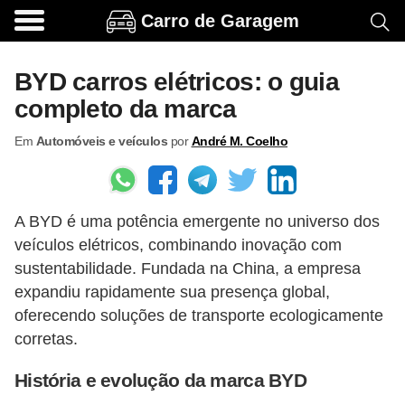
Carro de Garagem
A
c
BYD carros elétricos: o guia
e
completo da marca
s
Em
Automóveis e veículos
por
André M. Coelho
s
ó
r
A BYD é uma potência emergente no universo dos
i
veículos elétricos, combinando inovação com
o
sustentabilidade. Fundada na China, a empresa
s
expandiu rapidamente sua presença global,
e
oferecendo soluções de transporte ecologicamente
o
corretas.
p
História e evolução da marca BYD
c