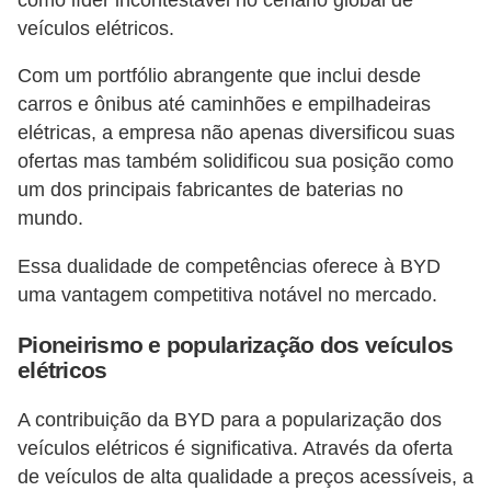
l
veículos elétricos.
l
e
Com um portfólio abrangente que inclui desde
m
carros e ônibus até caminhões e empilhadeiras
elétricas, a empresa não apenas diversificou suas
a
ofertas mas também solidificou sua posição como
n
um dos principais fabricantes de baterias no
u
mundo.
t
Essa dualidade de competências oferece à BYD
e
uma vantagem competitiva notável no mercado.
n
ç
Pioneirismo e popularização dos veículos
ã
elétricos
o
A contribuição da BYD para a popularização dos
S
veículos elétricos é significativa. Através da oferta
e
de veículos de alta qualidade a preços acessíveis, a