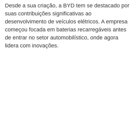
i
Desde a sua criação, a BYD tem se destacado por
o
suas contribuições significativas ao
desenvolvimento de veículos elétricos. A empresa
n
começou focada em baterias recarregáveis antes
a
de entrar no setor automobilístico, onde agora
i
lidera com inovações.
s
A
u
t
o
m
ó
v
e
i