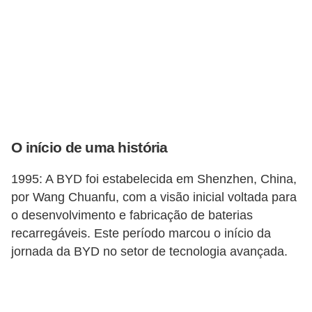
s
e
v
e
í
c
u
O início de uma história
l
1995: A BYD foi estabelecida em Shenzhen, China,
o
por Wang Chuanfu, com a visão inicial voltada para
s
o desenvolvimento e fabricação de baterias
recarregáveis. Este período marcou o início da
B
jornada da BYD no setor de tecnologia avançada.
i
c
i