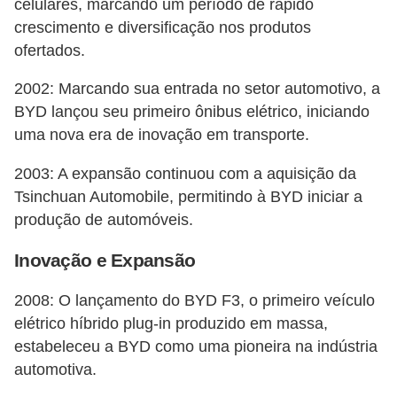
celulares, marcando um período de rápido
e
crescimento e diversificação nos produtos
O
ofertados.
f
2002: Marcando sua entrada no setor automotivo, a
f
BYD lançou seu primeiro ônibus elétrico, iniciando
r
uma nova era de inovação em transporte.
o
2003: A expansão continuou com a aquisição da
a
Tsinchuan Automobile, permitindo à BYD iniciar a
d
produção de automóveis.
C
Inovação e Expansão
o
m
2008: O lançamento do BYD F3, o primeiro veículo
p
elétrico híbrido plug-in produzido em massa,
r
estabeleceu a BYD como uma pioneira na indústria
automotiva.
a