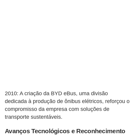
r
c
a
r
r
o
D
i
c
i
2010: A criação da BYD eBus, uma divisão
o
dedicada à produção de ônibus elétricos, reforçou o
n
compromisso da empresa com soluções de
á
transporte sustentáveis.
r
i
Avanços Tecnológicos e Reconhecimento