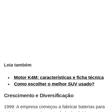
c
l
e
t
a
s
C
a
m
Leia também
i
Motor K4M: características e ficha técnica
n
Como escolher o melhor SUV usado?
h
õ
Crescimento e Diversificação
e
1999: A empresa começou a fabricar baterias para
s