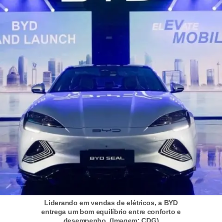
i
s
e
t
r
â
n
s
i
t
o
M
o
t
Liderando em vendas de elétricos, a BYD
entrega um bom equilíbrio entre conforto e
o
desempenho. (Imagem: CDG)