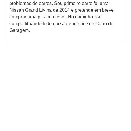
l
problemas de carros. Seu primeiro carro foi uma
l
Nissan Grand Livina de 2014 e pretende em breve
comprar uma picape diesel. No caminho, vai
e
compartilhando tudo que aprende no site Carro de
m
Garagem.
a
n
u
t
e
n
ç
ã
o
S
e