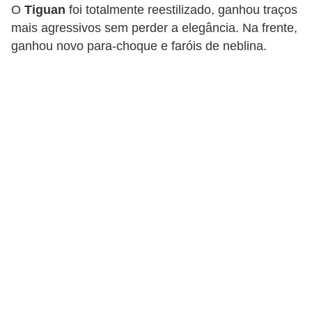
i
O
Tiguan
foi totalmente reestilizado, ganhou traços
mais agressivos sem perder a elegância. Na frente,
o
ganhou novo para-choque e faróis de neblina.
n
a
i
s
A
u
t
o
m
ó
v
e
i