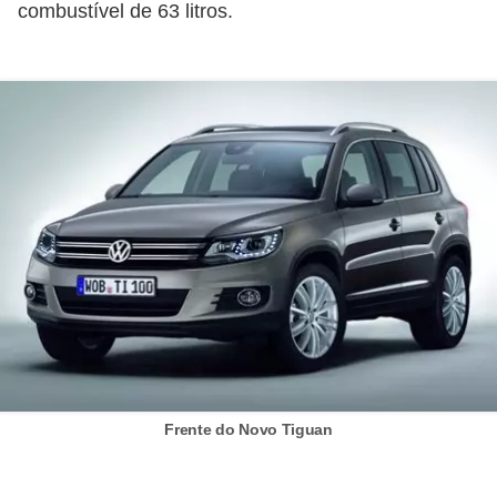
combustível de 63 litros.
e
O
f
f
r
o
a
d
C
o
m
p
Frente do Novo Tiguan
r
a