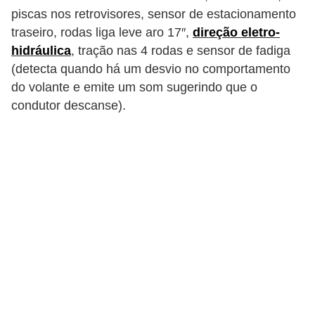
piscas nos retrovisores, sensor de estacionamento
s
traseiro, rodas liga leve aro 17″,
direção eletro-
a
hidráulica
, tração nas 4 rodas e sensor de fadiga
u
(detecta quando há um desvio no comportamento
t
do volante e emite um som sugerindo que o
o
condutor descanse).
m
o
t
i
v
a
s
L
e