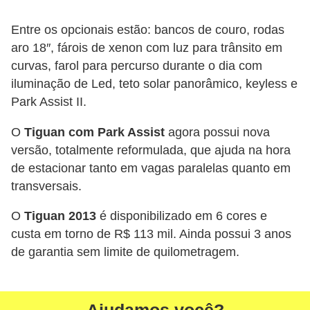
i
s
Entre os opcionais estão: bancos de couro, rodas
aro 18″, fárois de xenon com luz para trânsito em
e
curvas, farol para percurso durante o dia com
t
iluminação de Led, teto solar panorâmico, keyless e
r
Park Assist II.
â
n
O
Tiguan com Park Assist
agora possui nova
versão, totalmente reformulada, que ajuda na hora
s
de estacionar tanto em vagas paralelas quanto em
i
transversais.
t
o
O
Tiguan 2013
é disponibilizado em 6 cores e
custa em torno de R$ 113 mil. Ainda possui 3 anos
M
de garantia sem limite de quilometragem.
o
t
o