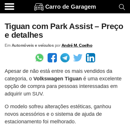
Carro de Garagem
A
c
Tiguan com Park Assist – Preço
e
e detalhes
s
Em
Automóveis e veículos
por
André M. Coelho
s
ó
r
Apesar de não está entre os mais vendidos da
i
categoria, o
Volkswagen Tiguan
é uma excelente
o
opção de compra para pessoas interessadas em
s
adquirir um SUV.
e
O modelo sofreu alterações estéticas, ganhou
o
novos acessórios e o sistema de ajuda de
p
estacionamento foi melhorado.
c