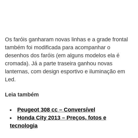
s
e
v
e
Os faróis ganharam novas linhas e a grade frontal
í
também foi modificada para acompanhar o
c
desenhos dos faróis (em alguns modelos ela é
cromada). Já a parte traseira ganhou novas
u
lanternas, com design esportivo e iluminação em
l
Led.
o
s
Leia também
B
Peugeot 308 cc – Conversível
i
Honda City 2013 – Preços, fotos e
c
tecnologia
i