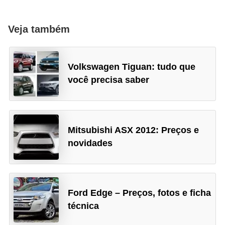
g
u
Veja também
r
a
Volkswagen Tiguan: tudo que
n
você precisa saber
ç
a
e
s
Mitsubishi ASX 2012: Preços e
novidades
e
g
u
r
Ford Edge – Preços, fotos e ficha
o
técnica
s