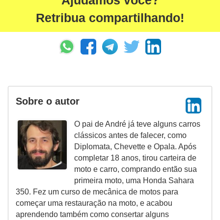
Ajudamos você?
s
Retribua compartilhando!
e
s
c
o
o
t
Sobre o autor
e
O pai de André já teve alguns carros
r
clássicos antes de falecer, como
s
Diplomata, Chevette e Opala. Após
completar 18 anos, tirou carteira de
R
moto e carro, comprando então sua
e
primeira moto, uma Honda Sahara
c
350. Fez um curso de mecânica de motos para
começar uma restauração na moto, e acabou
a
aprendendo também como consertar alguns