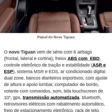
t
o
m
o
t
Painel do Novo Tiguan
i
v
O
novo Tiguan
vem de série com 6 airbags
o
(frontal, lateral e cortina), freios
ABS com EBD
,
s
controle eletrônico de tração e estabilidade (
ASR e
ESP
), sistema MSR e EDS, ar condicionado digital
D
dual zone, bancos dianteiros esportivos, com ajuste
ú
de altura e apoio lombar, computador de bordo,
v
volante com comandos, som, tela touchscreen de
i
10″, gps,
transmissão automatizada
, bluetooth,
d
retrovisores elétricos com rabatimento automático,
freio de estacionamento eletrônico, rack de teto,
a