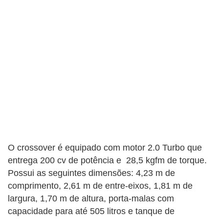
c
l
e
t
a
s
C
a
m
i
O crossover é equipado com motor 2.0 Turbo que
n
entrega 200 cv de potência e 28,5 kgfm de torque.
h
Possui as seguintes dimensões: 4,23 m de
õ
comprimento, 2,61 m de entre-eixos, 1,81 m de
largura, 1,70 m de altura, porta-malas com
e
capacidade para até 505 litros e tanque de
s