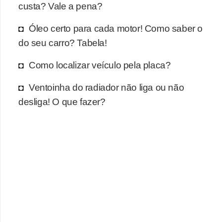
r
custa? Vale a pena?
c
Óleo certo para cada motor! Como saber o
a
do seu carro? Tabela!
r
r
Como localizar veículo pela placa?
o
Ventoinha do radiador não liga ou não
D
desliga! O que fazer?
i
c
i
o
n
á
r
i