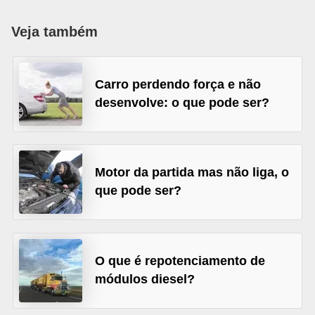
i
o
Veja também
n
a
Carro perdendo força e não
i
desenvolve: o que pode ser?
s
A
u
Motor da partida mas não liga, o
t
que pode ser?
o
m
ó
O que é repotenciamento de
v
módulos diesel?
e
i