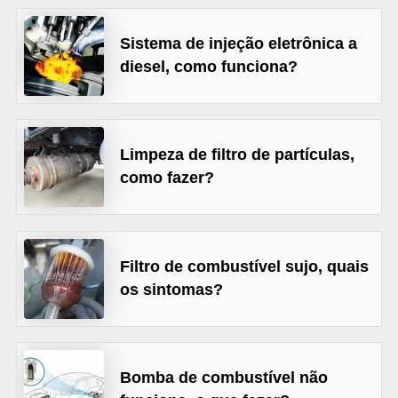
s
Sistema de injeção eletrônica a
e
diesel, como funciona?
v
e
í
Limpeza de filtro de partículas,
c
como fazer?
u
l
o
s
Filtro de combustível sujo, quais
os sintomas?
B
i
c
Bomba de combustível não
i