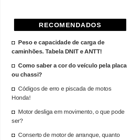
e
O
RECOMENDADOS
f
f
Peso e capacidade de carga de
r
caminhões. Tabela DNIT e ANTT!
o
a
Como saber a cor do veículo pela placa
d
ou chassi?
C
Códigos de erro e piscada de motos
o
Honda!
m
Motor desliga em movimento, o que pode
p
ser?
r
a
Conserto de motor de arranque, quanto