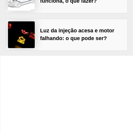
funciona, o que fazer?
c
l
e
t
Luz da injeção acesa e motor
a
falhando: o que pode ser?
s
C
a
m
i
n
h
õ
e
s