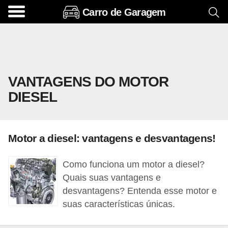
Carro de Garagem
A
c
e
s
VANTAGENS DO MOTOR
s
DIESEL
ó
r
i
Motor a diesel: vantagens e desvantagens!
o
s
Como funciona um motor a diesel?
e
Quais suas vantagens e
o
desvantagens? Entenda esse motor e
suas características únicas.
p
c