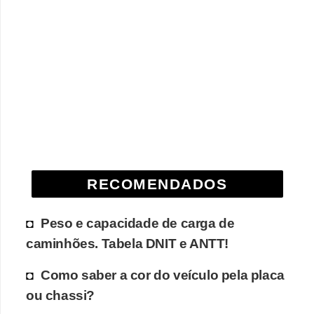
e
O
f
f
r
o
a
d
RECOMENDADOS
C
o
Peso e capacidade de carga de
m
caminhões. Tabela DNIT e ANTT!
p
r
Como saber a cor do veículo pela placa
a
ou chassi?