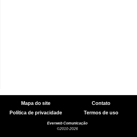
o
d
e
a
c
e
s
s
ó
r
i
Mapa do site
Contato
o
Política de privacidade
Termos de uso
s
a
Everweb Comunicação
©2010-2026
u