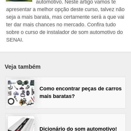
automotivo. Neste artigo vamos te
i
apresentar a melhor opção deste curso, talvez não
o
seja a mais barata, mas certamente será a que vai
n
ter dar mais chances no mercado. Confira tudo
a
sobre o curso de instalador de som automotivo do
i
SENAI.
s
A
Veja também
u
t
o
Como encontrar peças de carros
m
mais baratas?
ó
v
e
Dicionário do som automotivo!
i