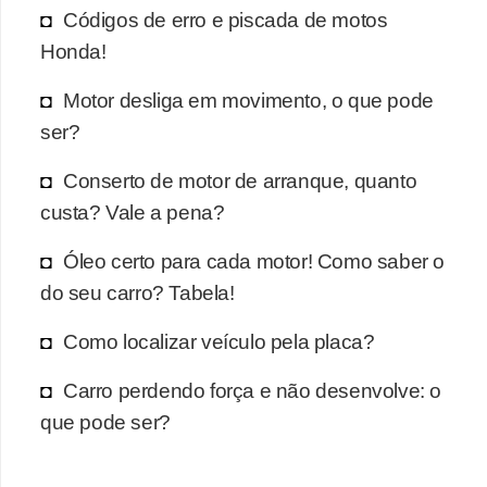
r
Códigos de erro e piscada de motos
c
Honda!
a
Motor desliga em movimento, o que pode
r
ser?
r
o
Conserto de motor de arranque, quanto
D
custa? Vale a pena?
i
Óleo certo para cada motor! Como saber o
c
do seu carro? Tabela!
i
o
Como localizar veículo pela placa?
n
Carro perdendo força e não desenvolve: o
á
que pode ser?
r
i