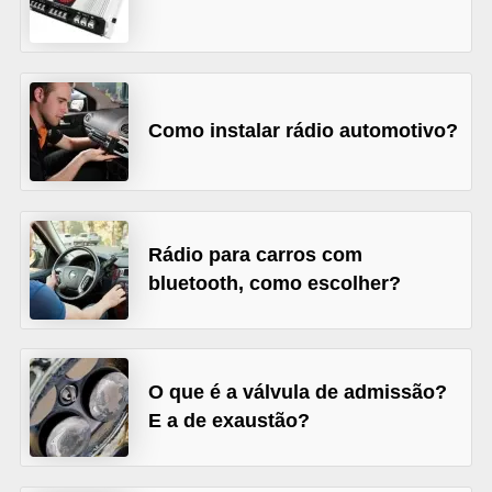
s
e
v
e
Como instalar rádio automotivo?
í
c
u
Rádio para carros com
l
bluetooth, como escolher?
o
s
B
O que é a válvula de admissão?
i
E a de exaustão?
c
i