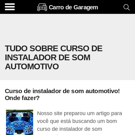
Carro de Garagem
A
c
e
s
TUDO SOBRE CURSO DE
s
INSTALADOR DE SOM
ó
AUTOMOTIVO
r
i
o
Curso de instalador de som automotivo!
s
Onde fazer?
e
o
Nosso site preparou um artigo para
p
você que está buscando um bom
curso de instalador de som
c