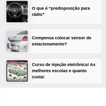
c
O que é “predisposição para
l
rádio”
e
t
a
s
Compensa colocar sensor de
estacionamento?
C
a
m
Curso de injeção eletrônica! As
i
melhores escolas e quanto
n
custa!
h
õ
e
s