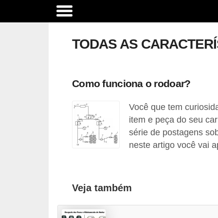
A
c
TODAS AS CARACTERÍ
e
s
s
Como funciona o rodoar?
ó
Você que tem curiosid
r
item e peça do seu car
i
série de postagens so
o
neste artigo você vai a
s
e
o
Veja também
p
c