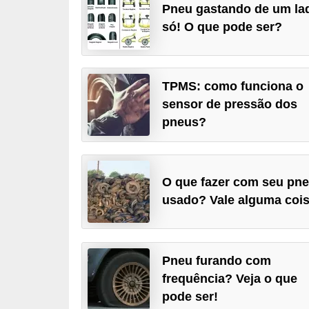
Pneu gastando de um la
i
só! O que pode ser?
o
n
a
TPMS: como funciona o
i
sensor de pressão dos
s
pneus?
A
u
t
O que fazer com seu pn
usado? Vale alguma coi
o
m
ó
Pneu furando com
v
frequência? Veja o que
e
pode ser!
i