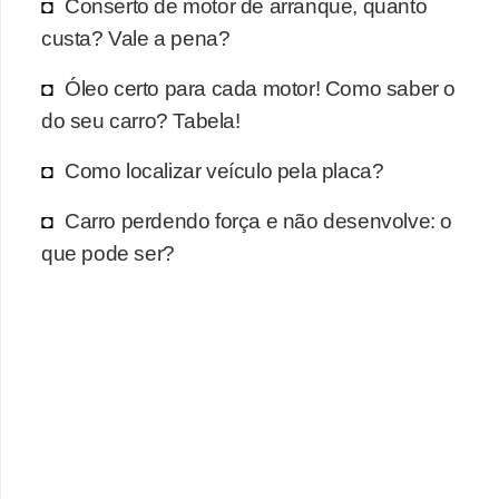
r
Conserto de motor de arranque, quanto
c
custa? Vale a pena?
a
Óleo certo para cada motor! Como saber o
r
do seu carro? Tabela!
r
o
Como localizar veículo pela placa?
D
Carro perdendo força e não desenvolve: o
i
que pode ser?
c
i
o
n
á
r
i