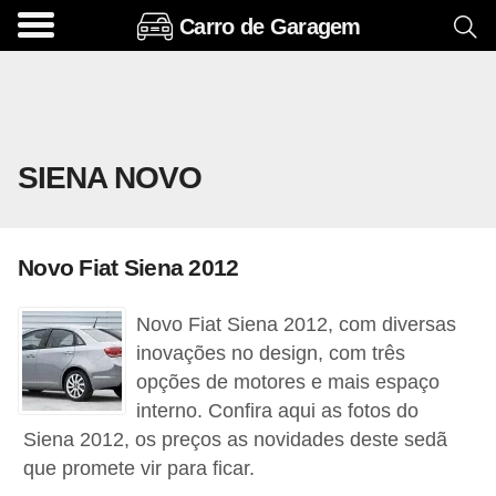
Carro de Garagem
A
c
e
s
SIENA NOVO
s
ó
r
Novo Fiat Siena 2012
i
o
Novo Fiat Siena 2012, com diversas
s
inovações no design, com três
e
opções de motores e mais espaço
interno. Confira aqui as fotos do
o
Siena 2012, os preços as novidades deste sedã
p
que promete vir para ficar.
c