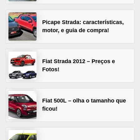
s
e
Picape Strada: características,
v
motor, e guia de compra!
e
í
c
Fiat Strada 2012 – Preços e
u
Fotos!
l
o
s
Fiat 500L – olha o tamanho que
B
ficou!
i
c
i