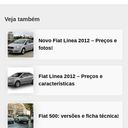
i
o
Veja também
n
a
i
Novo Fiat Linea 2012 – Preços e
s
fotos!
A
u
t
Fiat Linea 2012 – Preços e
características
o
m
ó
v
Fiat 500: versões e ficha técnica!
e
i