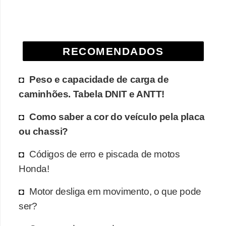
e
O
f
RECOMENDADOS
f
r
Peso e capacidade de carga de
o
caminhões. Tabela DNIT e ANTT!
a
d
Como saber a cor do veículo pela placa
ou chassi?
C
o
Códigos de erro e piscada de motos
m
Honda!
p
Motor desliga em movimento, o que pode
r
ser?
a