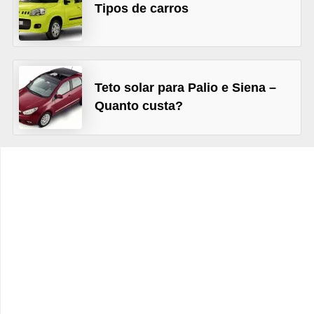
c
Tipos de carros
l
e
t
Teto solar para Palio e Siena –
a
Quanto custa?
s
C
a
m
i
n
h
õ
e
s