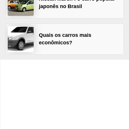
c
japonês no Brasil
l
e
t
Quais os carros mais
a
econômicos?
s
C
a
m
i
n
h
õ
e
s