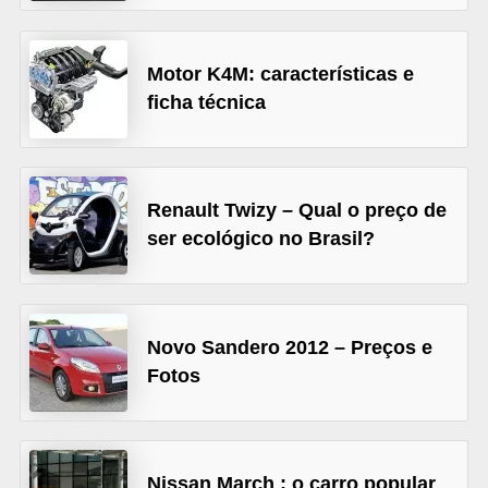
s
e
Motor K4M: características e
v
ficha técnica
e
í
c
Renault Twizy – Qual o preço de
u
ser ecológico no Brasil?
l
o
s
Novo Sandero 2012 – Preços e
B
Fotos
i
c
i
Nissan March : o carro popular