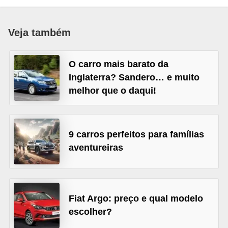
i
o
Veja também
n
a
O carro mais barato da
i
Inglaterra? Sandero… e muito
s
melhor que o daqui!
A
u
t
9 carros perfeitos para famílias
aventureiras
o
m
ó
v
Fiat Argo: preço e qual modelo
e
escolher?
i