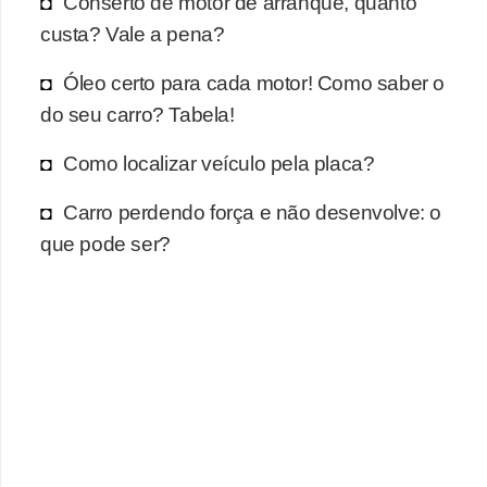
Conserto de motor de arranque, quanto
r
custa? Vale a pena?
c
a
Óleo certo para cada motor! Como saber o
r
do seu carro? Tabela!
r
Como localizar veículo pela placa?
o
D
Carro perdendo força e não desenvolve: o
i
que pode ser?
c
i
o
n
á
r
i