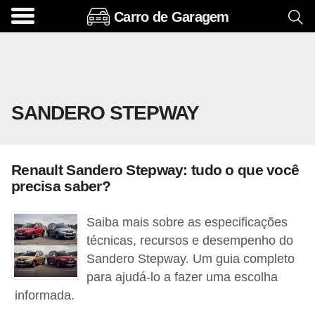
Carro de Garagem
A
c
e
s
SANDERO STEPWAY
s
ó
r
Renault Sandero Stepway: tudo o que você
i
precisa saber?
o
s
Saiba mais sobre as especificações
e
técnicas, recursos e desempenho do
Sandero Stepway. Um guia completo
o
para ajudá-lo a fazer uma escolha
p
informada.
c