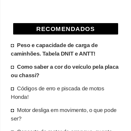
e
O
f
RECOMENDADOS
f
r
Peso e capacidade de carga de
o
caminhões. Tabela DNIT e ANTT!
a
Como saber a cor do veículo pela placa
d
ou chassi?
C
o
Códigos de erro e piscada de motos
m
Honda!
p
Motor desliga em movimento, o que pode
r
ser?
a