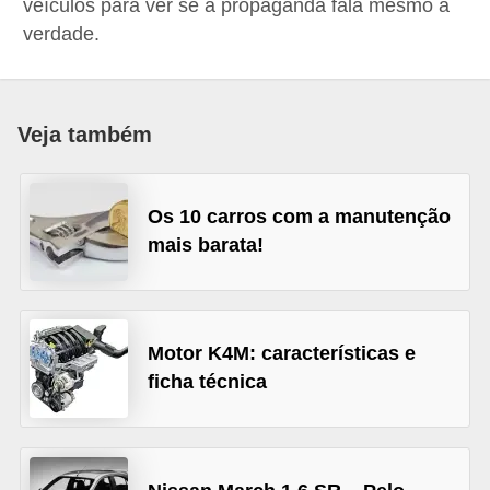
veículos para ver se a propaganda fala mesmo a
i
verdade.
o
n
a
Veja também
i
s
Os 10 carros com a manutenção
A
mais barata!
u
t
o
Motor K4M: características e
m
ficha técnica
ó
v
e
i