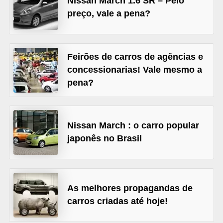
Nissan March 1.6 SR – Pelo
s
preço, vale a pena?
e
v
Feirões de carros de agências e
e
concessionarias! Vale mesmo a
í
pena?
c
u
l
Nissan March : o carro popular
o
japonês no Brasil
s
B
i
As melhores propagandas de
c
carros criadas até hoje!
i