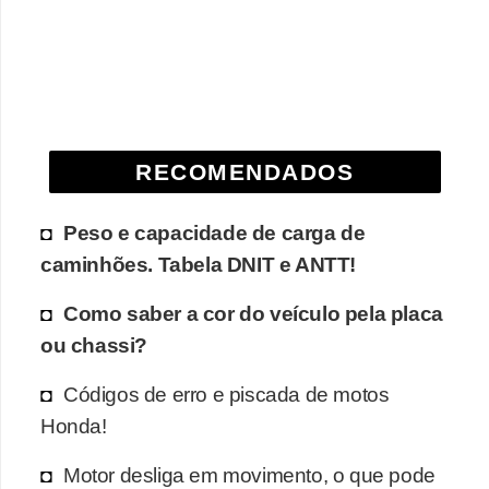
e
O
f
f
r
RECOMENDADOS
o
a
Peso e capacidade de carga de
d
caminhões. Tabela DNIT e ANTT!
C
Como saber a cor do veículo pela placa
o
ou chassi?
m
p
Códigos de erro e piscada de motos
Honda!
r
a
Motor desliga em movimento, o que pode