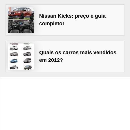
c
l
Nissan Kicks: preço e guia
e
completo!
t
a
s
Quais os carros mais vendidos
C
em 2012?
a
m
i
n
h
õ
e
s