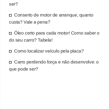
r
ser?
c
Conserto de motor de arranque, quanto
a
custa? Vale a pena?
r
r
Óleo certo para cada motor! Como saber o
o
do seu carro? Tabela!
D
Como localizar veículo pela placa?
i
c
Carro perdendo força e não desenvolve: o
i
que pode ser?
o
n
á
r
i