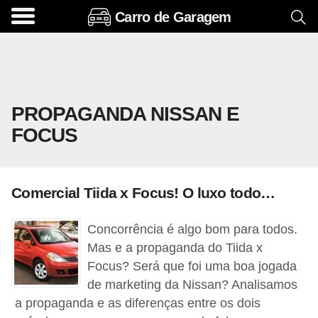
Carro de Garagem
A
c
e
s
PROPAGANDA NISSAN E
s
FOCUS
ó
r
i
Comercial Tiida x Focus! O luxo todo…
o
s
Concorrência é algo bom para todos.
e
Mas e a propaganda do Tiida x
o
Focus? Será que foi uma boa jogada
de marketing da Nissan? Analisamos
p
a propaganda e as diferenças entre os dois
c