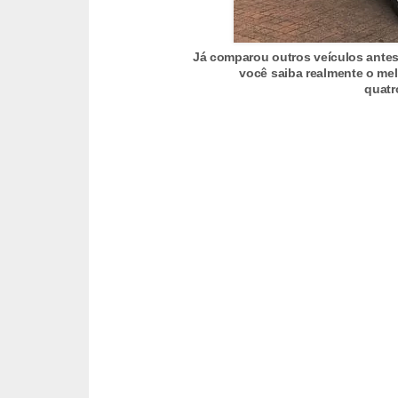
c
l
Já comparou outros veículos antes
e
você saiba realmente o mel
t
quatr
a
s
C
a
m
i
n
h
õ
e
s