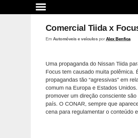
A
c
Comercial Tiida x Focu
e
Em
Automóveis e veículos
por
Alex Benfica
s
s
ó
Uma propaganda do Nissan Tiida par
r
Focus tem causado muita polêmica. É
i
propagandas tão “agressivas” em rel
o
comum na Europa e Estados Unidos.
promover um direção consciente são 
s
país. O CONAR, sempre que aparece
e
cena para regulamentar o conteúdo e
o
p
c