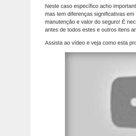
Neste caso específico acho important
e
mas tem diferenças significativas em
O
manutenção e valor do seguro! É nec
f
antes de todos estes e outros itens an
f
r
Assista ao vídeo e veja como esta pro
o
a
d
C
o
m
p
r
a