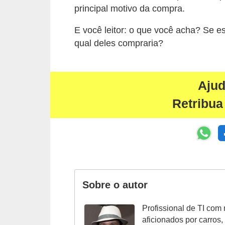
o
principal motivo da compra.
d
E você leitor: o que você acha? Se es
e
qual deles compraria?
a
c
e
Aju
s
Retribua
s
ó
r
i
o
Sobre o autor
s
a
Profissional de TI com
u
aficionados por carros