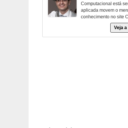
Computacional está se
t
aplicada movem o merc
o
conhecimento no site 
m
Veja a
o
t
i
v
o
s
D
ú
v
i
d
a