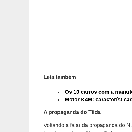
i
o
n
a
i
s
A
u
Leia também
t
o
Os 10 carros com a manut
m
Motor K4M: características
ó
A propaganda do Tiida
v
e
Voltando a falar da propaganda do Ni
i