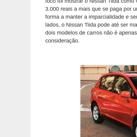
foco foi mostrar o Nissan Tiida como
s
3.000 reais a mais que se paga por 
forma a manter a imparcialidade e s
e
lados, o Nissan Tiida pode até ser m
v
dois modelos de carros não é apenas 
e
consideração.
í
c
u
l
o
s
B
i
c
i