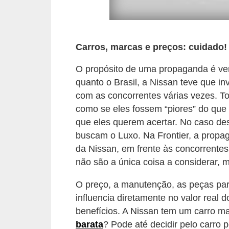
r
c
a
r
Carros, marcas e preços: cuidado! 
r
O propósito de uma propaganda é ve
o
quanto o Brasil, a Nissan teve que i
com as concorrentes várias vezes. T
D
como se eles fossem “piores” do que 
i
que eles querem acertar. No caso de
c
buscam o Luxo. Na Frontier, a propa
i
da Nissan, em frente às concorrente
o
não são a única coisa a considerar, 
n
O preço, a manutenção, as peças para
á
influencia diretamente no valor real d
r
benefícios. A Nissan tem um carro 
i
barata
? Pode até decidir pelo carro 