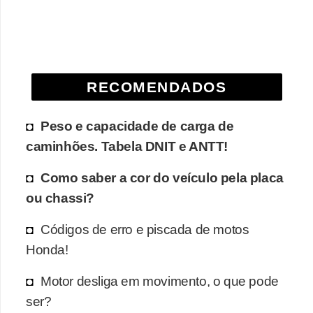
e
O
f
f
RECOMENDADOS
r
o
Peso e capacidade de carga de
a
caminhões. Tabela DNIT e ANTT!
d
Como saber a cor do veículo pela placa
C
ou chassi?
o
Códigos de erro e piscada de motos
m
Honda!
p
r
Motor desliga em movimento, o que pode
a
ser?