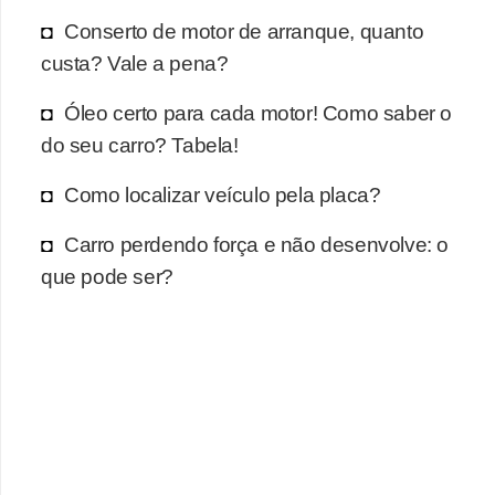
r
Conserto de motor de arranque, quanto
c
custa? Vale a pena?
a
r
Óleo certo para cada motor! Como saber o
r
do seu carro? Tabela!
o
Como localizar veículo pela placa?
D
Carro perdendo força e não desenvolve: o
i
que pode ser?
c
i
o
n
á
r
i