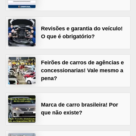
s
e
v
Revisões e garantia do veículo!
e
O que é obrigatório?
í
c
u
Feirões de carros de agências e
concessionarias! Vale mesmo a
l
pena?
o
s
B
Marca de carro brasileira! Por
i
que não existe?
c
i