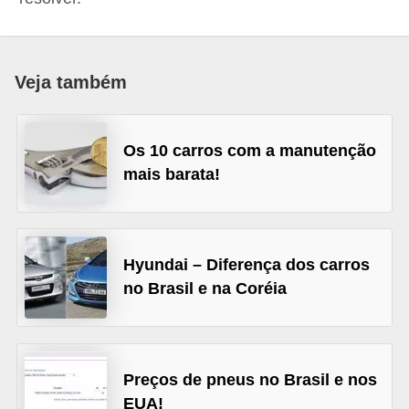
i
o
n
Veja também
a
i
s
Os 10 carros com a manutenção
mais barata!
A
u
t
Hyundai – Diferença dos carros
o
no Brasil e na Coréia
m
ó
v
e
Preços de pneus no Brasil e nos
EUA!
i