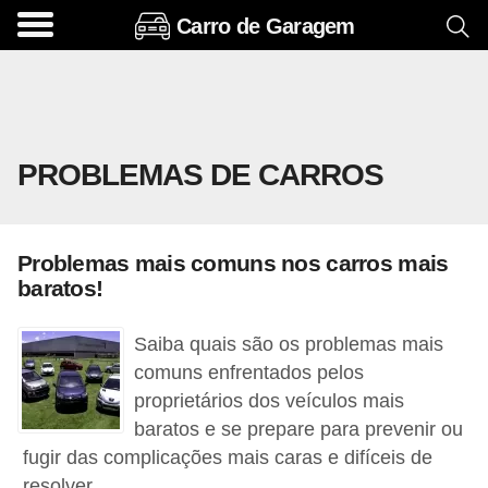
Carro de Garagem
A
c
e
s
PROBLEMAS DE CARROS
s
ó
r
Problemas mais comuns nos carros mais
i
baratos!
o
s
Saiba quais são os problemas mais
e
comuns enfrentados pelos
proprietários dos veículos mais
o
baratos e se prepare para prevenir ou
p
fugir das complicações mais caras e difíceis de
c
resolver.