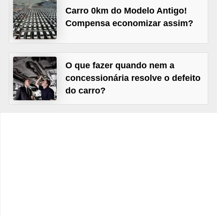
c
Carro 0km do Modelo Antigo!
l
Compensa economizar assim?
e
t
a
O que fazer quando nem a
s
concessionária resolve o defeito
do carro?
C
a
m
i
n
h
õ
e
s