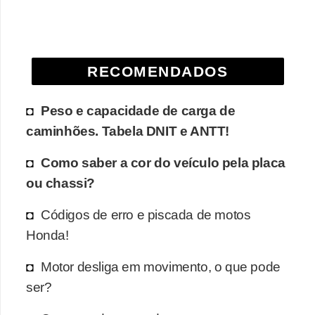
e
O
f
RECOMENDADOS
f
r
Peso e capacidade de carga de
o
caminhões. Tabela DNIT e ANTT!
a
d
Como saber a cor do veículo pela placa
ou chassi?
C
o
Códigos de erro e piscada de motos
m
Honda!
p
Motor desliga em movimento, o que pode
r
ser?
a