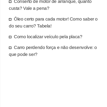
r
Conserto de motor de arranque, quanto
c
custa? Vale a pena?
a
Óleo certo para cada motor! Como saber o
r
do seu carro? Tabela!
r
o
Como localizar veículo pela placa?
D
Carro perdendo força e não desenvolve: o
i
que pode ser?
c
i
o
n
á
r
i