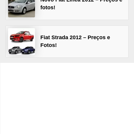
c
fotos!
l
e
t
Fiat Strada 2012 – Preços e
a
Fotos!
s
C
a
m
i
n
h
õ
e
s