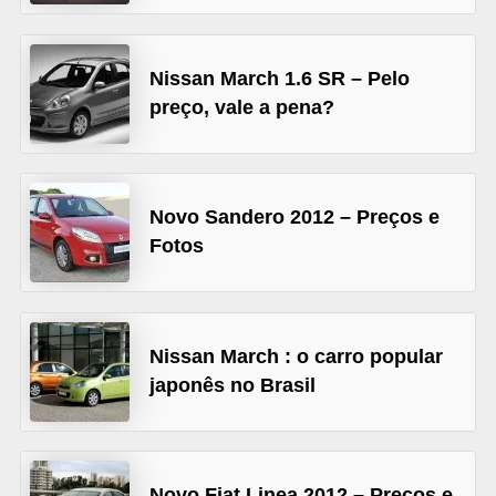
s
e
Nissan March 1.6 SR – Pelo
v
preço, vale a pena?
e
í
c
Novo Sandero 2012 – Preços e
u
Fotos
l
o
s
Nissan March : o carro popular
B
japonês no Brasil
i
c
i
Novo Fiat Linea 2012 – Preços e