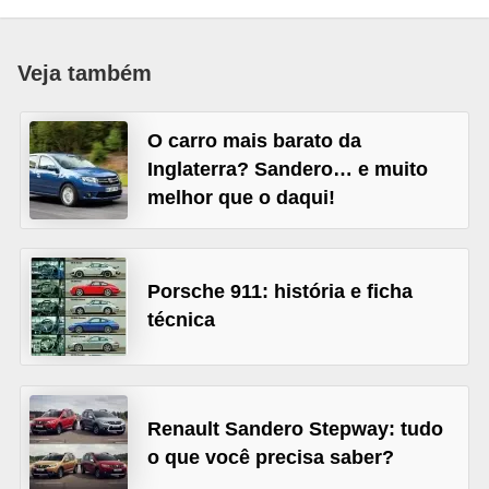
i
o
Veja também
n
a
O carro mais barato da
i
Inglaterra? Sandero… e muito
s
melhor que o daqui!
A
u
t
Porsche 911: história e ficha
técnica
o
m
ó
v
Renault Sandero Stepway: tudo
e
o que você precisa saber?
i