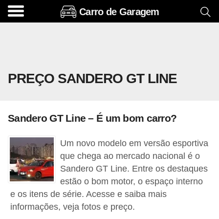
Carro de Garagem
A
c
e
s
PREÇO SANDERO GT LINE
s
ó
r
Sandero GT Line – É um bom carro?
i
o
Um novo modelo em versão esportiva
s
que chega ao mercado nacional é o
e
Sandero GT Line. Entre os destaques
estão o bom motor, o espaço interno
o
e os itens de série. Acesse e saiba mais
p
informações, veja fotos e preço.
c