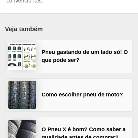
convencionais.
i
o
n
Veja também
a
i
s
Pneu gastando de um lado só! O
que pode ser?
A
u
t
o
Como escolher pneu de moto?
m
ó
v
e
O Pneu X é bom? Como saber a
i
qualidade antes de comprar?