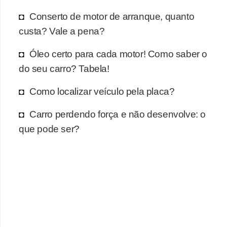
r
Conserto de motor de arranque, quanto
c
custa? Vale a pena?
a
r
Óleo certo para cada motor! Como saber o
r
do seu carro? Tabela!
o
Como localizar veículo pela placa?
D
i
Carro perdendo força e não desenvolve: o
c
que pode ser?
i
o
n
á
r
i