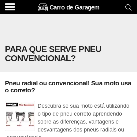
Carro de Garagem
A
c
e
s
PARA QUE SERVE PNEU
s
CONVENCIONAL?
ó
r
i
Pneu radial ou convencional! Sua moto usa
o
o correto?
s
e
Descubra se sua moto está utilizando
o
o tipo de pneu correto aprendendo
sobre as diferenças, vantagens e
p
desvantagens dos pneus radiais ou
c