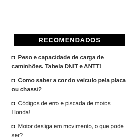
e
O
f
f
RECOMENDADOS
r
o
Peso e capacidade de carga de
a
caminhões. Tabela DNIT e ANTT!
d
Como saber a cor do veículo pela placa
C
ou chassi?
o
m
Códigos de erro e piscada de motos
p
Honda!
r
Motor desliga em movimento, o que pode
a
ser?