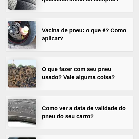
s
e
v
Vacina de pneu: o que é? Como
e
aplicar?
í
c
u
O que fazer com seu pneu
l
usado? Vale alguma coisa?
o
s
B
Como ver a data de validade do
i
pneu do seu carro?
c
i