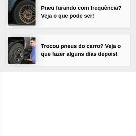
c
Pneu furando com frequência?
l
Veja o que pode ser!
e
t
a
Trocou pneus do carro? Veja o
s
que fazer alguns dias depois!
C
a
m
i
n
h
õ
e
s