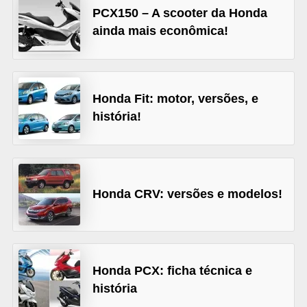
PCX150 – A scooter da Honda
s
ainda mais econômica!
e
v
e
Honda Fit: motor, versões, e
í
história!
c
u
l
o
Honda CRV: versões e modelos!
s
B
i
Honda PCX: ficha técnica e
c
história
i