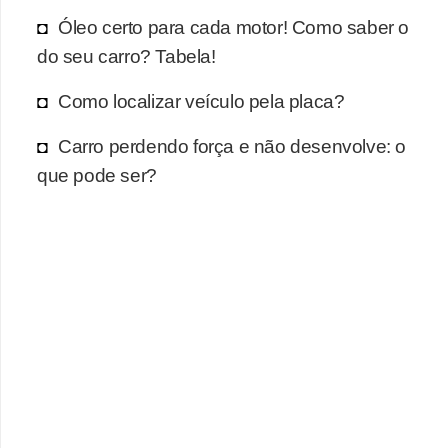
r
Óleo certo para cada motor! Como saber o
c
do seu carro? Tabela!
a
r
Como localizar veículo pela placa?
r
Carro perdendo força e não desenvolve: o
o
que pode ser?
D
i
c
i
o
n
á
r
i