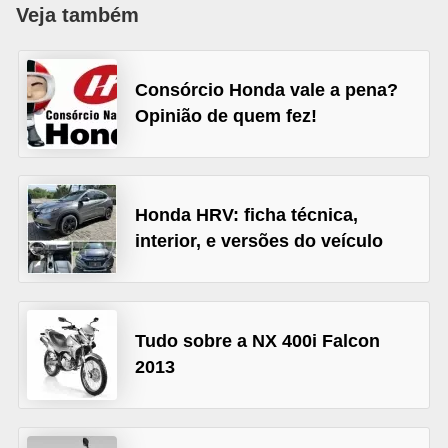
i
Veja também
o
n
Consórcio Honda vale a pena?
a
Opinião de quem fez!
i
s
A
Honda HRV: ficha técnica,
u
interior, e versões do veículo
t
o
m
Tudo sobre a NX 400i Falcon
ó
2013
v
e
i