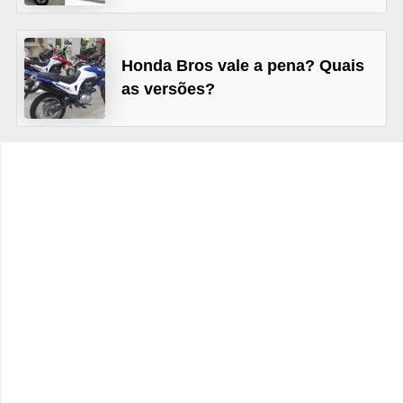
c
l
e
Honda Bros vale a pena? Quais
t
as versões?
a
s
C
a
m
i
n
h
õ
e
s