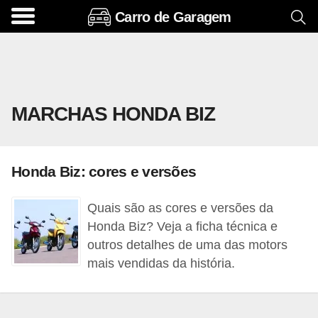
Carro de Garagem
A
c
e
s
MARCHAS HONDA BIZ
s
ó
r
Honda Biz: cores e versões
i
o
Quais são as cores e versões da
s
Honda Biz? Veja a ficha técnica e
e
outros detalhes de uma das motors
mais vendidas da história.
o
p
c