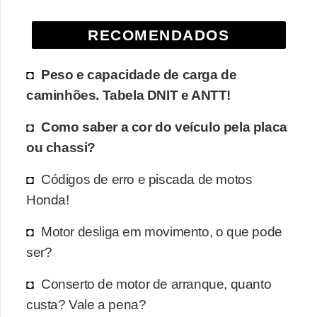
e
RECOMENDADOS
O
f
Peso e capacidade de carga de
f
caminhões. Tabela DNIT e ANTT!
r
o
Como saber a cor do veículo pela placa
a
ou chassi?
d
Códigos de erro e piscada de motos
C
Honda!
o
Motor desliga em movimento, o que pode
m
ser?
p
r
Conserto de motor de arranque, quanto
a
custa? Vale a pena?