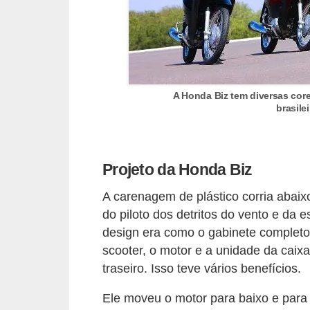
r
c
a
r
r
A Honda Biz tem diversas cor
o
brasile
D
i
Projeto da Honda Biz
c
i
A carenagem de plástico corria abaix
do piloto dos detritos do vento e da 
o
design era como o gabinete completo
n
scooter, o motor e a unidade da caix
á
traseiro. Isso teve vários benefícios.
r
Ele moveu o motor para baixo e para
i