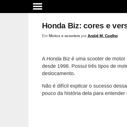
A
c
Honda Biz: cores e ver
e
Em
Motos e scooters
por
André M. Coelho
s
s
ó
A Honda Biz é uma scooter de motor 
r
desde 1998. Possui três tipos de mot
i
deslocamento.
o
Não é difícil explicar o sucesso des
s
pouco da história dela para entender 
e
o
p
c