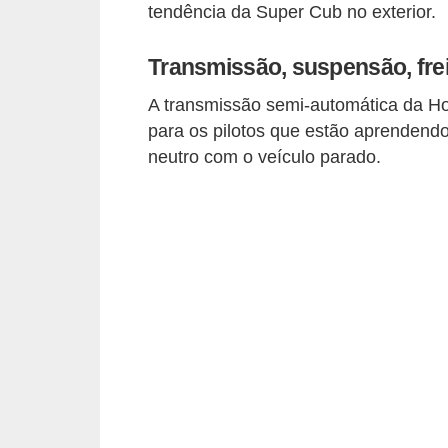
c
tendência da Super Cub no exterior.
l
Transmissão, suspensão, fre
e
t
A transmissão semi-automática da H
a
para os pilotos que estão aprendendo
neutro com o veículo parado.
s
C
a
m
i
n
h
õ
e
s