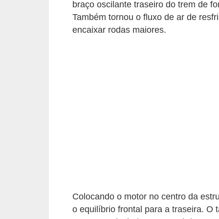
braço oscilante traseiro do trem de 
o
Também tornou o fluxo de ar de resfr
d
encaixar rodas maiores.
e
a
c
e
s
s
ó
r
i
o
s
Colocando o motor no centro da estru
a
o equilíbrio frontal para a traseira. 
u