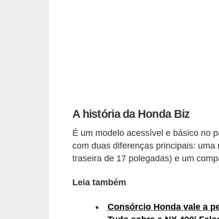
i
o
n
a
i
s
A
A história da Honda Biz
u
t
É um modelo acessível e básico no 
o
com duas diferenças principais: uma
m
traseira de 17 polegadas) e um com
ó
Leia também
v
e
Consórcio Honda vale a p
i