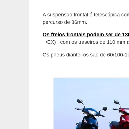
e
O
A suspensão frontal é telescópica co
percurso de 86mm.
f
f
Os freios frontais podem ser de 1
r
+/EX) , com os traseiros de 110 mm 
o
Os pneus dianteiros são de 60/100-17
a
d
C
o
m
p
r
a