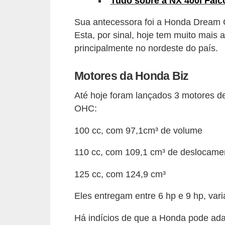
Tudo sobre a NX 400i Falc
s
Sua antecessora foi a Honda Dream 
e
Esta, por sinal, hoje tem muito mai
v
principalmente no nordeste do país.
e
í
Motores da Honda Biz
c
Até hoje foram lançados 3 motores d
u
OHC:
l
100 cc, com 97,1cm³ de volume
o
s
110 cc, com 109,1 cm³ de deslocame
B
125 cc, com 124,9 cm³
i
Eles entregam entre 6 hp e 9 hp, var
c
i
Há indícios de que a Honda pode adap