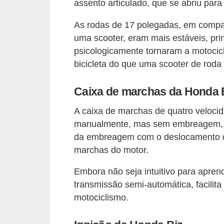
assento articulado, que se abriu par
t
o
As rodas de 17 polegadas, em compa
m
uma scooter, eram mais estáveis, pri
psicologicamente tornaram a motocic
o
bicicleta do que uma scooter de roda
t
i
Caixa de marchas da Honda 
v
A caixa de marchas de quatro veloc
o
manualmente, mas sem embreagem, s
s
da embreagem com o deslocamento do
D
marchas do motor.
ú
Embora não seja intuitivo para apren
v
transmissão semi-automática, facili
i
motociclismo.
d
a