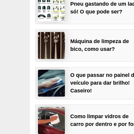
Pneu gastando de um la
i
só! O que pode ser?
o
n
a
i
Máquina de limpeza de
s
bico, como usar?
A
u
O que passar no painel 
t
veículo para dar brilho!
o
Caseiro!
m
ó
v
Como limpar vidros de
e
carro por dentro e por f
i