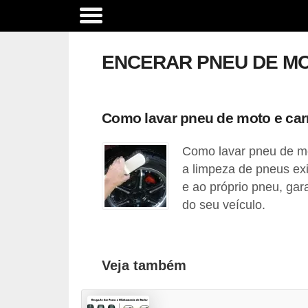
A
c
ENCERAR PNEU DE M
e
s
s
Como lavar pneu de moto e car
ó
Como lavar pneu de mo
r
a limpeza de pneus exi
i
e ao próprio pneu, gar
o
do seu veículo.
s
e
o
Veja também
p
c