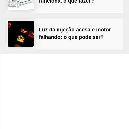
funciona, o que fazer?
c
l
e
t
Luz da injeção acesa e motor
a
falhando: o que pode ser?
s
C
a
m
i
n
h
õ
e
s