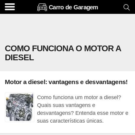
Carro de Garagem
A
c
e
s
COMO FUNCIONA O MOTOR A
s
DIESEL
ó
r
i
Motor a diesel: vantagens e desvantagens!
o
s
Como funciona um motor a diesel?
e
Quais suas vantagens e
o
desvantagens? Entenda esse motor e
suas características únicas.
p
c