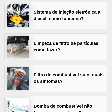
s
Sistema de injeção eletrônica a
e
diesel, como funciona?
v
e
í
Limpeza de filtro de partículas,
c
como fazer?
u
l
o
s
Filtro de combustível sujo, quais
os sintomas?
B
i
c
Bomba de combustível não
i