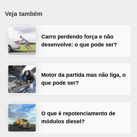
i
o
Veja também
n
a
Carro perdendo força e não
i
desenvolve: o que pode ser?
s
A
u
Motor da partida mas não liga, o
t
que pode ser?
o
m
ó
O que é repotenciamento de
v
módulos diesel?
e
i