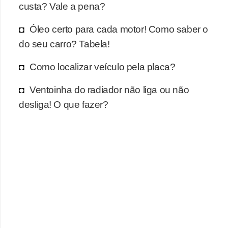
r
custa? Vale a pena?
c
Óleo certo para cada motor! Como saber o
a
do seu carro? Tabela!
r
r
Como localizar veículo pela placa?
o
Ventoinha do radiador não liga ou não
D
desliga! O que fazer?
i
c
i
o
n
á
r
i