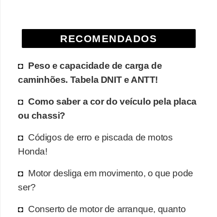
e
O
RECOMENDADOS
f
f
Peso e capacidade de carga de
r
caminhões. Tabela DNIT e ANTT!
o
a
Como saber a cor do veículo pela placa
d
ou chassi?
C
Códigos de erro e piscada de motos
o
Honda!
m
Motor desliga em movimento, o que pode
p
ser?
r
a
Conserto de motor de arranque, quanto