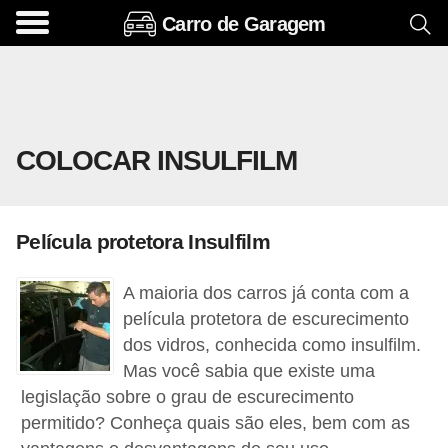
Carro de Garagem
A
c
e
s
COLOCAR INSULFILM
s
ó
r
Película protetora Insulfilm
i
o
A maioria dos carros já conta com a
s
película protetora de escurecimento
e
dos vidros, conhecida como insulfilm.
Mas você sabia que existe uma
o
legislação sobre o grau de escurecimento
p
permitido? Conheça quais são eles, bem com as
c