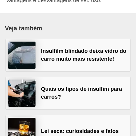
vantagens e desvantagens de seu uso.
i
o
n
Veja também
a
i
s
Insulfilm blindado deixa vidro do
carro muito mais resistente!
A
u
t
Quais os tipos de insulfim para
o
carros?
m
ó
v
e
Lei seca: curiosidades e fatos
i