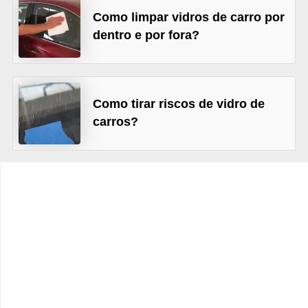
c
Como limpar vidros de carro por
l
dentro e por fora?
e
t
a
Como tirar riscos de vidro de
s
carros?
C
a
m
i
n
h
õ
e
s