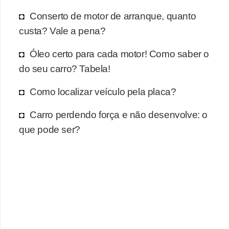
r
Conserto de motor de arranque, quanto
c
custa? Vale a pena?
a
r
Óleo certo para cada motor! Como saber o
r
do seu carro? Tabela!
o
Como localizar veículo pela placa?
D
i
Carro perdendo força e não desenvolve: o
c
que pode ser?
i
o
n
á
r
i