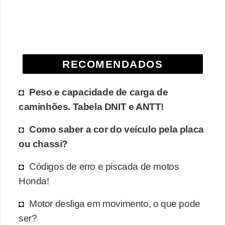
e
O
f
f
RECOMENDADOS
r
o
Peso e capacidade de carga de
a
caminhões. Tabela DNIT e ANTT!
d
Como saber a cor do veículo pela placa
C
ou chassi?
o
m
Códigos de erro e piscada de motos
Honda!
p
r
Motor desliga em movimento, o que pode
a
ser?