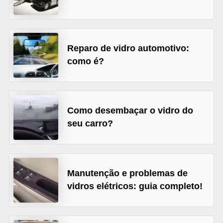
s
e
v
Reparo de vidro automotivo:
e
como é?
í
c
u
Como desembaçar o vidro do
l
seu carro?
o
s
B
Manutenção e problemas de
i
vidros elétricos: guia completo!
c
i