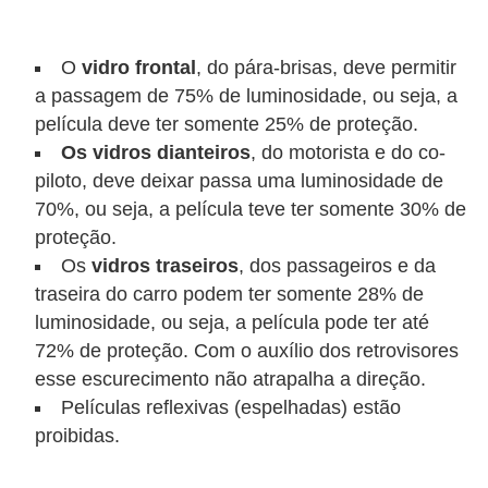
s
e
O
vidro frontal
, do pára-brisas, deve permitir
v
a passagem de 75% de luminosidade, ou seja, a
película deve ter somente 25% de proteção.
e
Os vidros dianteiros
, do motorista e do co-
í
piloto, deve deixar passa uma luminosidade de
c
70%, ou seja, a película teve ter somente 30% de
u
proteção.
l
Os
vidros traseiros
, dos passageiros e da
o
traseira do carro podem ter somente 28% de
s
luminosidade, ou seja, a película pode ter até
72% de proteção. Com o auxílio dos retrovisores
B
esse escurecimento não atrapalha a direção.
i
Películas reflexivas (espelhadas) estão
c
proibidas.
i