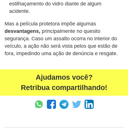
estilhaçamento do vidro diante de algum
t
acidente.
o
m
Mas a película protetora impõe algumas
o
desvantagens,
principalmente no quesito
segurança. Caso um assalto ocorra no interior do
t
veículo, a ação não será vista pelos que estão de
i
fora, impedindo uma ação de denúncia e resgate.
v
o
s
Ajudamos você?
D
Retribua compartilhando!
ú
v
i
d
a