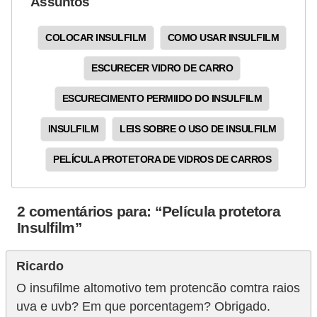
Assuntos
l
l
COLOCAR INSULFILM
COMO USAR INSULFILM
e
m
ESCURECER VIDRO DE CARRO
a
ESCURECIMENTO PERMIIDO DO INSULFILM
n
u
INSULFILM
LEIS SOBRE O USO DE INSULFILM
t
PELÍCULA PROTETORA DE VIDROS DE CARROS
e
n
2 comentários para: “Película protetora
ç
Insulfilm”
ã
o
Ricardo
S
O insufilme altomotivo tem protencão comtra raios
uva e uvb? Em que porcentagem? Obrigado.
e