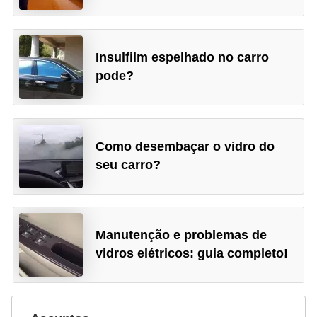
s
e
Insulfilm espelhado no carro
s
pode?
c
o
o
t
Como desembaçar o vidro do
e
seu carro?
r
s
R
Manutenção e problemas de
vidros elétricos: guia completo!
e
c
a