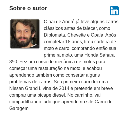
Sobre o autor
s
a
O pai de André já teve alguns carros
u
clássicos antes de falecer, como
t
Diplomata, Chevette e Opala. Após
completar 18 anos, tirou carteira de
o
moto e carro, comprando então sua
m
primeira moto, uma Honda Sahara
o
350. Fez um curso de mecânica de motos para
começar uma restauração na moto, e acabou
t
aprendendo também como consertar alguns
i
problemas de carros. Seu primeiro carro foi uma
v
Nissan Grand Livina de 2014 e pretende em breve
a
comprar uma picape diesel. No caminho, vai
compartilhando tudo que aprende no site Carro de
s
Garagem.
L
e