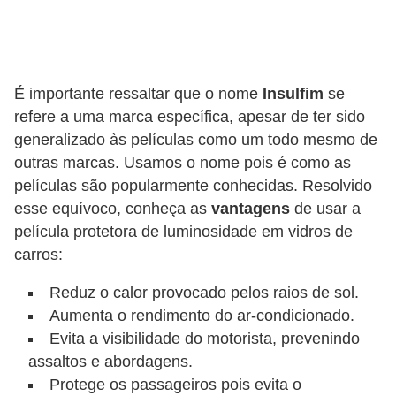
o
d
e
a
É importante ressaltar que o nome
Insulfim
se
refere a uma marca específica, apesar de ter sido
c
generalizado às películas como um todo mesmo de
e
outras marcas. Usamos o nome pois é como as
s
películas são popularmente conhecidas. Resolvido
s
esse equívoco, conheça as
vantagens
de usar a
ó
película protetora de luminosidade em vidros de
r
carros:
i
Reduz o calor provocado pelos raios de sol.
o
Aumenta o rendimento do ar-condicionado.
s
Evita a visibilidade do motorista, prevenindo
a
assaltos e abordagens.
u
Protege os passageiros pois evita o