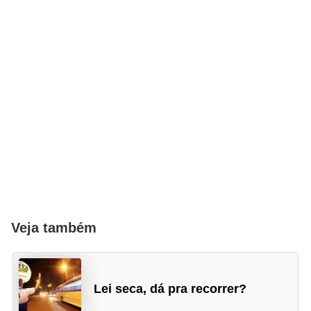
i
s
e
t
r
â
n
s
i
t
o
Veja também
M
o
t
Lei seca, dá pra recorrer?
o