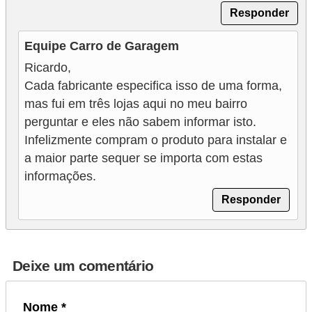
g
Responder
u
Equipe Carro de Garagem
r
Ricardo,
a
Cada fabricante especifica isso de uma forma,
n
mas fui em três lojas aqui no meu bairro
ç
perguntar e eles não sabem informar isto.
a
Infelizmente compram o produto para instalar e
e
a maior parte sequer se importa com estas
informações.
s
e
Responder
g
u
r
Deixe um comentário
o
s
Nome *