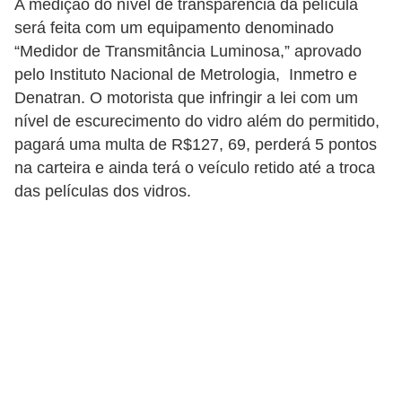
r
A medição do nível de transparência da película
será feita com um equipamento denominado
c
“Medidor de Transmitância Luminosa,” aprovado
a
pelo Instituto Nacional de Metrologia, Inmetro e
r
Denatran. O motorista que infringir a lei com um
r
nível de escurecimento do vidro além do permitido,
o
pagará uma multa de R$127, 69, perderá 5 pontos
na carteira e ainda terá o veículo retido até a troca
D
das películas dos vidros.
i
c
i
o
n
á
r
i