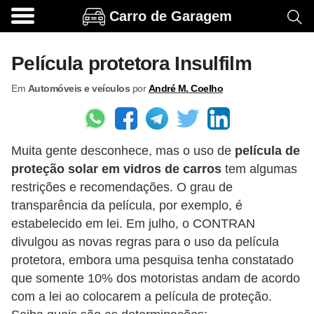
Carro de Garagem
A
c
Película protetora Insulfilm
e
Em
Automóveis e veículos
por
André M. Coelho
s
s
ó
Muita gente desconhece, mas o uso de
película de
r
proteção solar em vidros de carros
tem algumas
i
restrições e recomendações. O grau de
o
transparência da película, por exemplo, é
s
estabelecido em lei. Em julho, o CONTRAN
e
divulgou as novas regras para o uso da película
protetora, embora uma pesquisa tenha constatado
o
que somente 10% dos motoristas andam de acordo
p
com a lei ao colocarem a película de proteção.
c