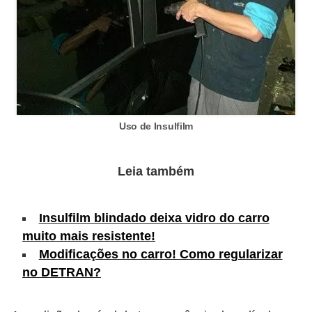
e
O
f
f
r
o
Uso de Insulfilm
a
d
Leia também
C
o
Insulfilm blindado deixa vidro do carro
m
muito mais resistente!
p
Modificações no carro! Como regularizar
r
no DETRAN?
a