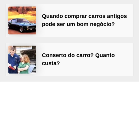
c
l
Quando comprar carros antigos
e
pode ser um bom negócio?
t
a
s
Conserto do carro? Quanto
C
custa?
a
m
i
n
h
õ
e
s