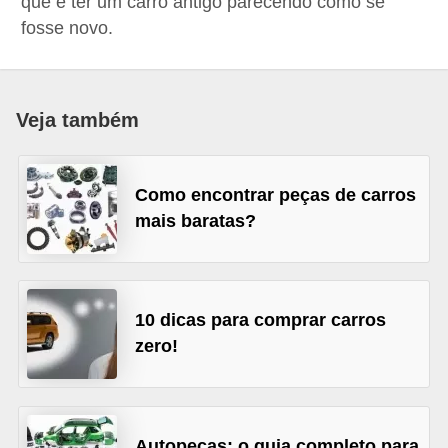
que é ter um carro antigo parecendo como se
i
fosse novo.
o
n
a
Veja também
i
s
Como encontrar peças de carros
A
mais baratas?
u
t
o
10 dicas para comprar carros
m
zero!
ó
v
e
i
Autopeças: o guia completo para