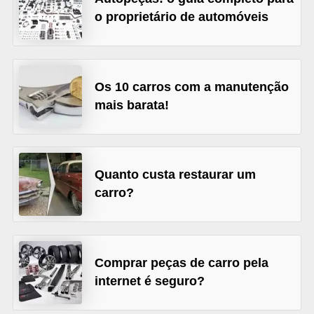
o proprietário de automóveis
s
e
v
e
Os 10 carros com a manutenção
í
mais barata!
c
u
l
Quanto custa restaurar um
o
carro?
s
B
i
Comprar peças de carro pela
c
internet é seguro?
i