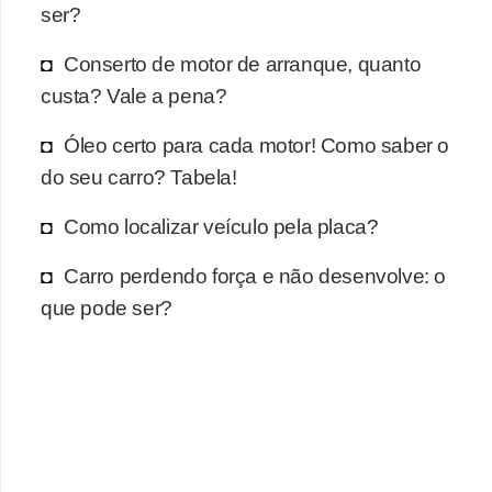
r
ser?
c
Conserto de motor de arranque, quanto
a
custa? Vale a pena?
r
r
Óleo certo para cada motor! Como saber o
o
do seu carro? Tabela!
D
Como localizar veículo pela placa?
i
Carro perdendo força e não desenvolve: o
c
que pode ser?
i
o
n
á
r
i