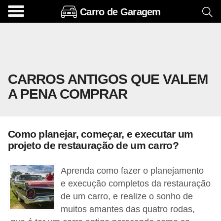
Carro de Garagem
A
c
e
s
CARROS ANTIGOS QUE VALEM
s
A PENA COMPRAR
ó
r
i
Como planejar, começar, e executar um
o
projeto de restauração de um carro?
s
e
Aprenda como fazer o planejamento
o
e execução completos da restauração
de um carro, e realize o sonho de
p
muitos amantes das quatro rodas,
c