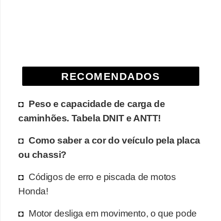
e
O
f
f
r
RECOMENDADOS
o
a
Peso e capacidade de carga de
d
caminhões. Tabela DNIT e ANTT!
C
Como saber a cor do veículo pela placa
o
ou chassi?
m
Códigos de erro e piscada de motos
p
Honda!
r
a
Motor desliga em movimento, o que pode