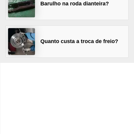
c
Barulho na roda dianteira?
l
e
t
a
Quanto custa a troca de freio?
s
C
a
m
i
n
h
õ
e
s