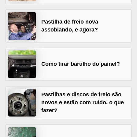
s
e
Pastilha de freio nova
v
assobiando, e agora?
e
í
c
u
Como tirar barulho do painel?
l
o
s
Pastilhas e discos de freio são
novos e estão com ruído, o que
B
fazer?
i
c
i