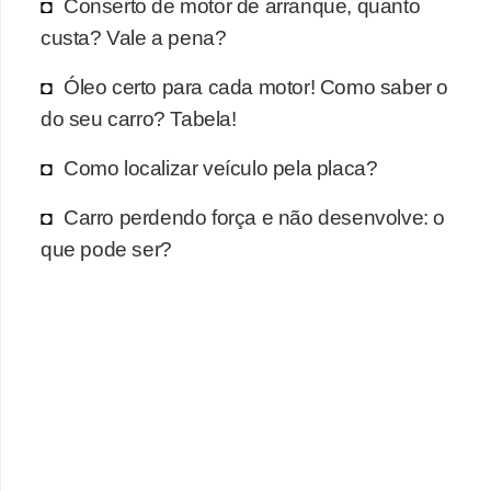
r
Conserto de motor de arranque, quanto
c
custa? Vale a pena?
a
Óleo certo para cada motor! Como saber o
r
do seu carro? Tabela!
r
o
Como localizar veículo pela placa?
D
Carro perdendo força e não desenvolve: o
i
que pode ser?
c
i
o
n
á
r
i