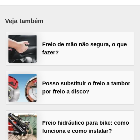
i
o
Veja também
n
a
i
Freio de mão não segura, o que
s
fazer?
A
u
t
Posso substituir o freio a tambor
por freio a disco?
o
m
ó
v
Freio hidráulico para bike: como
e
funciona e como instalar?
i