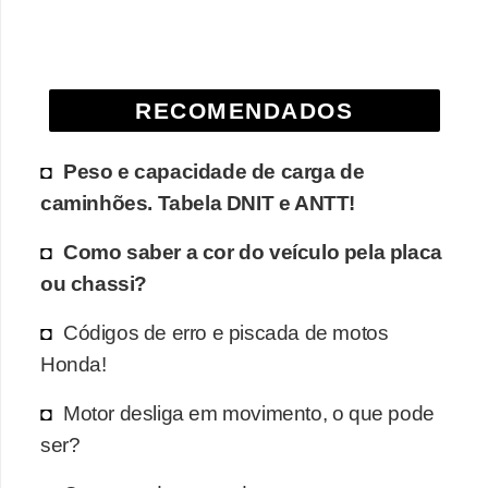
e
O
f
RECOMENDADOS
f
r
Peso e capacidade de carga de
o
caminhões. Tabela DNIT e ANTT!
a
d
Como saber a cor do veículo pela placa
ou chassi?
C
o
Códigos de erro e piscada de motos
m
Honda!
p
Motor desliga em movimento, o que pode
r
ser?
a