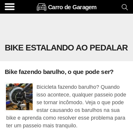
Carro de Garagem
A
c
e
s
BIKE ESTALANDO AO PEDALAR
s
ó
r
Bike fazendo barulho, o que pode ser?
i
o
Bicicleta fazendo barulho? Quando
s
isso acontece, qualquer passeio pode
e
se tornar incômodo. Veja o que pode
estar causando os barulhos na sua
o
bike e aprenda como resolver esse problema para
p
ter um passeio mais tranquilo.
c