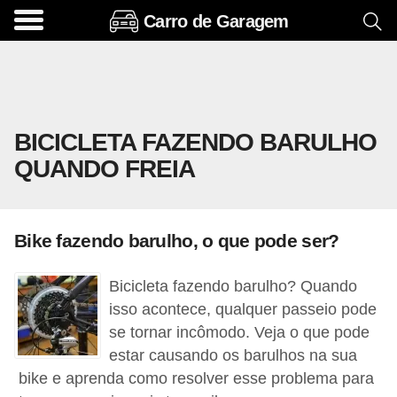
Carro de Garagem
A
c
e
s
BICICLETA FAZENDO BARULHO
s
QUANDO FREIA
ó
r
i
Bike fazendo barulho, o que pode ser?
o
s
Bicicleta fazendo barulho? Quando
e
isso acontece, qualquer passeio pode
o
se tornar incômodo. Veja o que pode
estar causando os barulhos na sua
p
bike e aprenda como resolver esse problema para
c