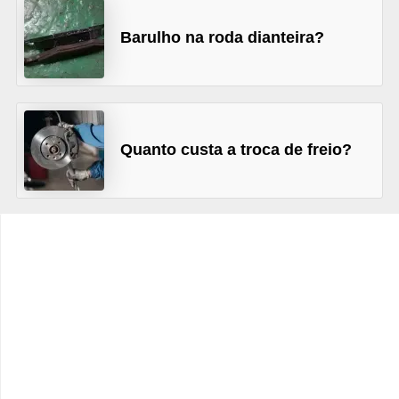
c
l
Barulho na roda dianteira?
e
t
a
s
Quanto custa a troca de freio?
C
a
m
i
n
h
õ
e
s