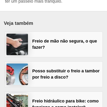
ter um passeio mais tranquilo.
i
o
n
Veja também
a
i
s
Freio de mão não segura, o que
fazer?
A
u
t
o
Posso substituir o freio a tambor
por freio a disco?
m
ó
v
e
Freio hidráulico para bike: como
i