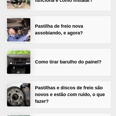
funciona e como instalar?
s
e
v
Pastilha de freio nova
e
assobiando, e agora?
í
c
u
l
Como tirar barulho do painel?
o
s
B
Pastilhas e discos de freio são
novos e estão com ruído, o que
i
fazer?
c
i