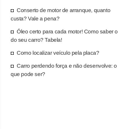
r
c
Conserto de motor de arranque, quanto
a
custa? Vale a pena?
r
Óleo certo para cada motor! Como saber o
r
do seu carro? Tabela!
o
Como localizar veículo pela placa?
D
i
Carro perdendo força e não desenvolve: o
c
que pode ser?
i
o
n
á
r
i