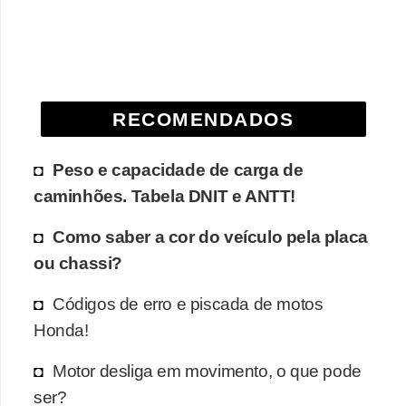
e
O
f
f
RECOMENDADOS
r
o
Peso e capacidade de carga de
a
caminhões. Tabela DNIT e ANTT!
d
Como saber a cor do veículo pela placa
C
ou chassi?
o
m
Códigos de erro e piscada de motos
p
Honda!
r
Motor desliga em movimento, o que pode
a
ser?