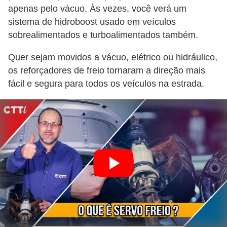
i
apenas pelo vácuo. Às vezes, você verá um
s
sistema de hidroboost usado em veículos
sobrealimentados e turboalimentados também.
e
t
Quer sejam movidos a vácuo, elétrico ou hidráulico,
r
os reforçadores de freio tornaram a direção mais
â
fácil e segura para todos os veículos na estrada.
n
s
i
t
o
M
o
t
o