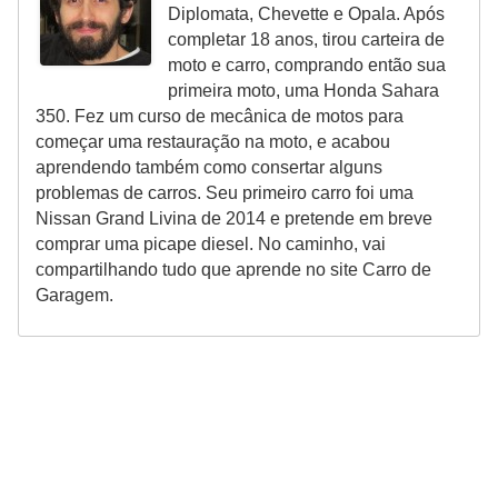
l
Diplomata, Chevette e Opala. Após
l
completar 18 anos, tirou carteira de
moto e carro, comprando então sua
e
primeira moto, uma Honda Sahara
m
350. Fez um curso de mecânica de motos para
a
começar uma restauração na moto, e acabou
aprendendo também como consertar alguns
n
problemas de carros. Seu primeiro carro foi uma
u
Nissan Grand Livina de 2014 e pretende em breve
t
comprar uma picape diesel. No caminho, vai
e
compartilhando tudo que aprende no site Carro de
Garagem.
n
ç
ã
o
S
e