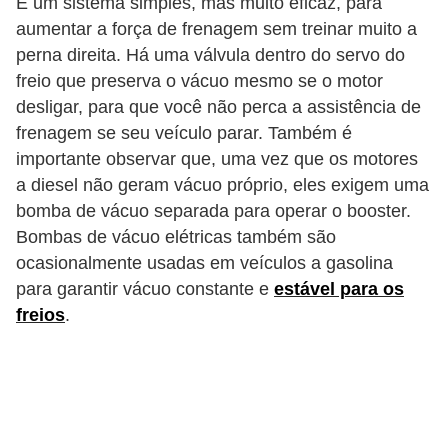
É um sistema simples, mas muito eficaz, para
t
aumentar a força de frenagem sem treinar muito a
o
perna direita. Há uma válvula dentro do servo do
m
freio que preserva o vácuo mesmo se o motor
o
desligar, para que você não perca a assistência de
frenagem se seu veículo parar. Também é
t
importante observar que, uma vez que os motores
i
a diesel não geram vácuo próprio, eles exigem uma
v
bomba de vácuo separada para operar o booster.
o
Bombas de vácuo elétricas também são
s
ocasionalmente usadas em veículos a gasolina
para garantir vácuo constante e
estável para os
D
freios
.
ú
v
i
d
a