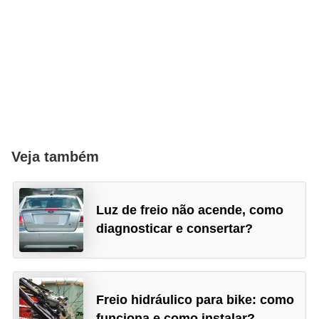
g
u
r
a
n
ç
a
Veja também
e
s
e
Luz de freio não acende, como
g
diagnosticar e consertar?
u
r
o
Freio hidráulico para bike: como
s
funciona e como instalar?