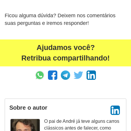
s
e
Ficou alguma dúvida? Deixem nos comentários
suas perguntas e iremos responder!
s
c
o
Ajudamos você?
o
Retribua compartilhando!
t
e
r
s
R
e
Sobre o autor
c
O pai de André já teve alguns carros
a
clássicos antes de falecer, como