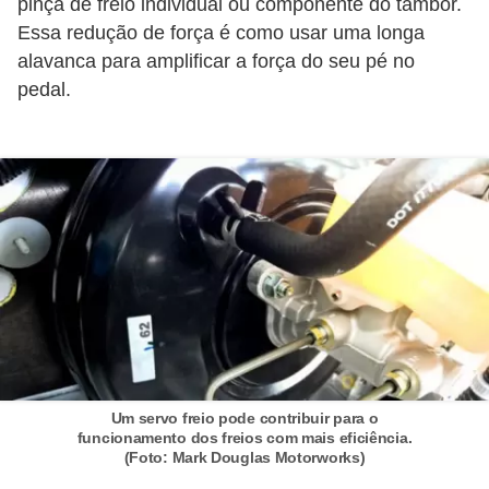
pinça de freio individual ou componente do tambor.
e
Essa redução de força é como usar uma longa
O
alavanca para amplificar a força do seu pé no
f
pedal.
f
r
o
a
d
C
o
m
p
Um servo freio pode contribuir para o
r
funcionamento dos freios com mais eficiência.
a
(Foto: Mark Douglas Motorworks)