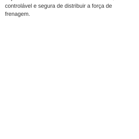
i
controlável e segura de distribuir a força de
o
frenagem.
n
a
i
s
A
u
t
o
m
ó
v
e
i