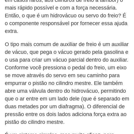
em casos raros, aos cilindros de freio a tambor) o
o
mais rápido possível e com a força necessária.
d
Então, o que é um hidrovácuo ou servo do freio? É
e
o componente responsável por fornecer essa ajuda
a
extra.
c
O tipo mais comum de auxiliar de freio é um auxiliar
e
de vácuo, que pega o vácuo gerado pela gasolina e
s
o usa para criar um vácuo parcial dentro do auxiliar.
s
Conforme você pressiona o pedal do freio, um eixo
se move através do servo em seu caminho para
ó
empurrar o pistão no cilindro mestre. Ele também
r
abre uma válvula dentro do hidrovácuo, permitindo
i
que o ar entre em um lado dele (que é separado em
o
duas metades por um diafragma). O diferencial de
s
pressão entre os dois lados adiciona força extra ao
a
pistão do cilindro mestre.
u