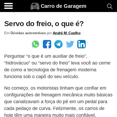
Carro de Garagem
A
c
Servo do freio, o que é?
e
Em
Dúvidas automotivas
por
André M. Coelho
s
s
ó
Perguntar “o que é um auxiliar de freio”,
r
“hidrovácuo” ou “servo do freio” leva você ao cerne
i
de como a tecnologia de frenagem moderna
o
funciona sob o capô do seu veículo.
s
No começo, os motoristas tinham que confiar em
e
configurações de frenagem mecânica muito básicas
o
que canalizavam a força do pé em um pedal para
p
cada pedaço de curva. Felizmente, os carros de
c
hoje têm uma maneira muito mais confiável,