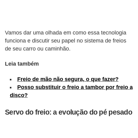
s
e
v
Vamos dar uma olhada em como essa tecnologia
e
funciona e discutir seu papel no sistema de freios
í
de seu carro ou caminhão.
c
u
Leia também
l
Freio de mão não segura, o que fazer?
o
Posso substituir o freio a tambor por freio a
s
disco?
B
Servo do freio: a evolução do pé pesado
i
c
i