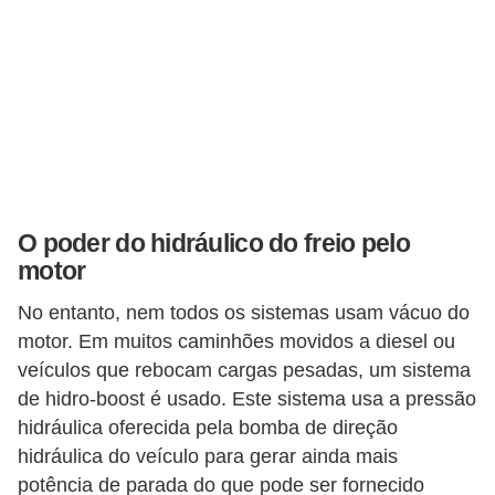
s
a
u
t
o
m
o
O poder do hidráulico do freio pelo
t
motor
i
No entanto, nem todos os sistemas usam vácuo do
v
motor. Em muitos caminhões movidos a diesel ou
a
veículos que rebocam cargas pesadas, um sistema
s
de hidro-boost é usado. Este sistema usa a pressão
hidráulica oferecida pela bomba de direção
L
hidráulica do veículo para gerar ainda mais
e
potência de parada do que pode ser fornecido