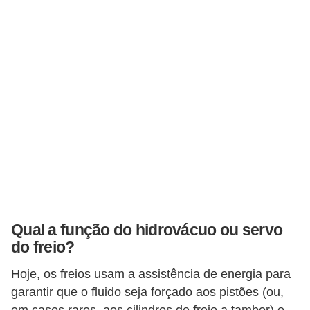
r
c
a
r
r
o
D
i
c
i
o
Qual a função do hidrovácuo ou servo
n
do freio?
á
Hoje, os freios usam a assistência de energia para
r
garantir que o fluido seja forçado aos pistões (ou,
i