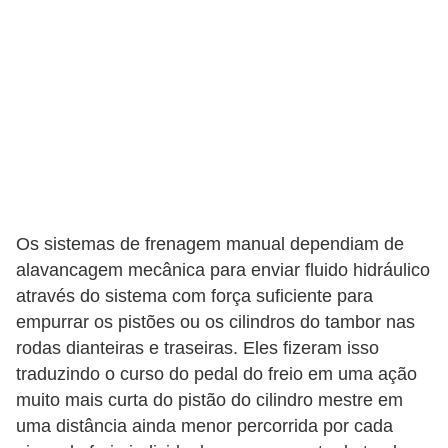
c
l
e
t
a
s
C
a
Os sistemas de frenagem manual dependiam de
m
alavancagem mecânica para enviar fluido hidráulico
i
através do sistema com força suficiente para
n
empurrar os pistões ou os cilindros do tambor nas
h
rodas dianteiras e traseiras. Eles fizeram isso
traduzindo o curso do pedal do freio em uma ação
õ
muito mais curta do pistão do cilindro mestre em
e
uma distância ainda menor percorrida por cada
s