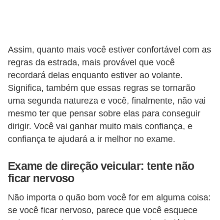
s
a
u
Assim, quanto mais você estiver confortável com as
t
regras da estrada, mais provável que você
o
recordará delas enquanto estiver ao volante.
m
Significa, também que essas regras se tornarão
uma segunda natureza e você, finalmente, não vai
o
mesmo ter que pensar sobre elas para conseguir
t
dirigir. Você vai ganhar muito mais confiança, e
i
confiança te ajudará a ir melhor no exame.
v
a
Exame de direção veicular: tente não
s
ficar nervoso
L
Não importa o quão bom você for em alguma coisa:
e
se você ficar nervoso, parece que você esquece