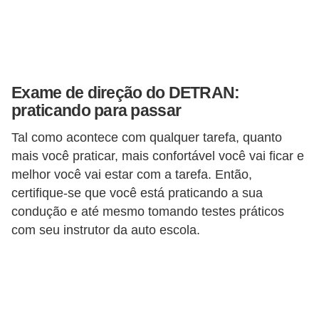
s
e
v
e
Exame de direção do DETRAN:
í
praticando para passar
c
Tal como acontece com qualquer tarefa, quanto
u
mais você praticar, mais confortável você vai ficar e
l
melhor você vai estar com a tarefa. Então,
o
certifique-se que você está praticando a sua
s
condução e até mesmo tomando testes práticos
com seu instrutor da auto escola.
B
i
c
i