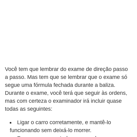
s
e
s
c
o
o
t
Você tem que lembrar do exame de direção passo
e
a passo. Mas tem que se lembrar que o exame só
r
segue uma fórmula fechada durante a baliza.
s
Durante o exame, você terá que seguir às ordens,
mas com certeza o examinador irá incluir quase
R
todas as seguintes:
e
c
Ligar o carro corretamente, e mantê-lo
a
funcionando sem deixá-lo morrer.