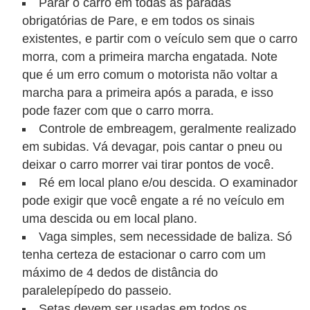
l
Parar o carro em todas as paradas
obrigatórias de Pare, e em todos os sinais
l
existentes, e partir com o veículo sem que o carro
e
morra, com a primeira marcha engatada. Note
m
que é um erro comum o motorista não voltar a
a
marcha para a primeira após a parada, e isso
n
pode fazer com que o carro morra.
u
Controle de embreagem, geralmente realizado
em subidas. Vá devagar, pois cantar o pneu ou
t
deixar o carro morrer vai tirar pontos de você.
e
Ré em local plano e/ou descida. O examinador
n
pode exigir que você engate a ré no veículo em
ç
uma descida ou em local plano.
ã
Vaga simples, sem necessidade de baliza. Só
o
tenha certeza de estacionar o carro com um
máximo de 4 dedos de distância do
S
paralelepípedo do passeio.
e
Setas devem ser usadas em todos os