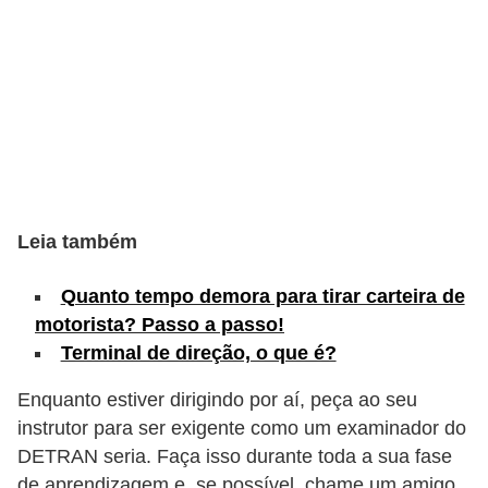
c
l
e
t
a
s
C
Leia também
a
m
Quanto tempo demora para tirar carteira de
i
motorista? Passo a passo!
n
Terminal de direção, o que é?
h
Enquanto estiver dirigindo por aí, peça ao seu
õ
instrutor para ser exigente como um examinador do
e
DETRAN seria. Faça isso durante toda a sua fase
s
de aprendizagem e, se possível, chame um amigo