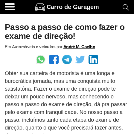
Carro de Garagem
A
c
Passo a passo de como fazer o
e
exame de direção!
s
Em
Automóveis e veículos
por
André M. Coelho
s
ó
r
Obter sua carteira de motorista é uma longa e
i
burocrática jornada, mas uma conquista muito
o
satisfatória. Fazer o exame de direção pode te
s
deixar um pouco nervoso, mas conhecendo o
e
passo a passo do exame de direção, dá pra passar
o
pelo exame com tranquilidade. No nosso passo a
passo, incluímos tanto cada etapa do exame de
p
direção, quanto o que você precisará fazer antes,
c