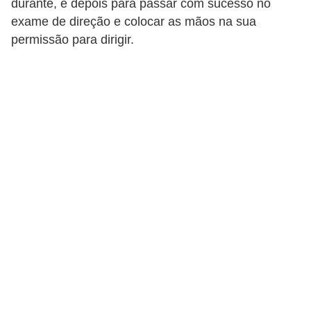
durante, e depois para passar com sucesso no
i
exame de direção e colocar as mãos na sua
o
permissão para dirigir.
n
a
i
s
A
u
t
o
m
ó
v
e
i