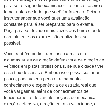
e
para ser o segundo examinador no banco traseiro e
tomar notas de tudo que você for fazendo. Deixe o
O
instrutor saber que você quer uma avaliação
f
constante para já ser preparado para o exame.
f
Peça para ser levado mais vezes aos bairros onde
r
normalmente os exames são realizados, se
o
possível.
a
Você também pode ir um passo a mais e ter
d
algumas aulas de direção defensiva e de direção de
C
veículos em pistas profissionais, se sua cidade tiver
o
esse tipo de serviço. Embora isso possa custar um
pouco, pode valer a pena o treinamento,
m
conhecimento e experiência de estrada real que
p
você vai ganhar, além de conhecimentos de
r
funcionamento do veículo, noções de mecânica,
a
direção defensiva, direção em alta velocidade, e