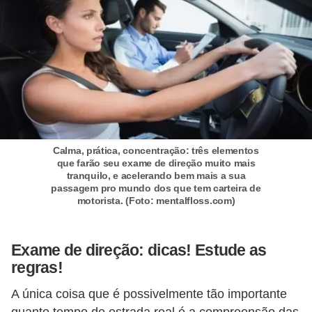
o
d
e
a
c
e
s
Calma, prática, concentração: três elementos
s
que farão seu exame de direção muito mais
tranquilo, e acelerando bem mais a sua
ó
passagem pro mundo dos que tem carteira de
r
motorista. (Foto: mentalfloss.com)
i
o
Exame de direção: dicas! Estude as
s
regras!
a
A única coisa que é possivelmente tão importante
u