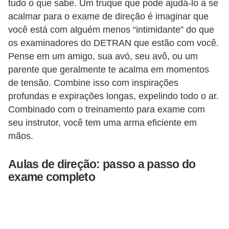
tudo o que sabe. Um truque que pode ajudá-lo a se
i
acalmar para o exame de direção é imaginar que
s
você está com alguém menos “intimidante” do que
e
os examinadores do DETRAN que estão com você.
t
Pense em um amigo, sua avó, seu avô, ou um
r
parente que geralmente te acalma em momentos
â
de tensão. Combine isso com inspirações
profundas e expirações longas, expelindo todo o ar.
n
Combinado com o treinamento para exame com
s
seu instrutor, você tem uma arma eficiente em
i
mãos.
t
o
Aulas de direção: passo a passo do
exame completo
M
o
t
o