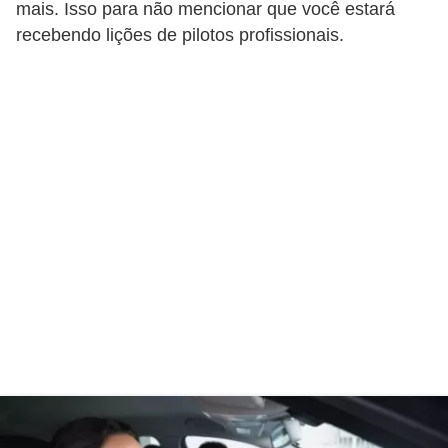
r
mais. Isso para não mencionar que você estará
c
recebendo lições de pilotos profissionais.
a
r
r
o
D
i
c
i
o
n
á
r
i