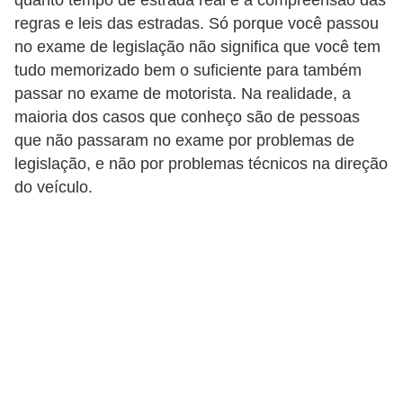
quanto tempo de estrada real é a compreensão das
t
regras e leis das estradas. Só porque você passou
o
no exame de legislação não significa que você tem
m
tudo memorizado bem o suficiente para também
passar no exame de motorista. Na realidade, a
o
maioria dos casos que conheço são de pessoas
t
que não passaram no exame por problemas de
i
legislação, e não por problemas técnicos na direção
v
do veículo.
o
s
D
ú
v
i
d
a