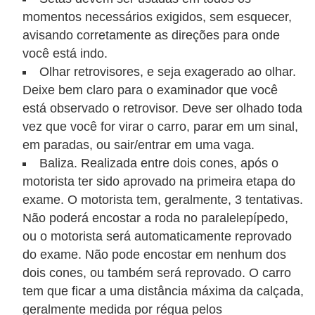
g
momentos necessários exigidos, sem esquecer,
u
avisando corretamente as direções para onde
r
você está indo.
Olhar retrovisores, e seja exagerado ao olhar.
a
Deixe bem claro para o examinador que você
n
está observado o retrovisor. Deve ser olhado toda
ç
vez que você for virar o carro, parar em um sinal,
a
em paradas, ou sair/entrar em uma vaga.
e
Baliza. Realizada entre dois cones, após o
s
motorista ter sido aprovado na primeira etapa do
exame. O motorista tem, geralmente, 3 tentativas.
e
Não poderá encostar a roda no paralelepípedo,
g
ou o motorista será automaticamente reprovado
u
do exame. Não pode encostar em nenhum dos
r
dois cones, ou também será reprovado. O carro
o
tem que ficar a uma distância máxima da calçada,
s
geralmente medida por régua pelos