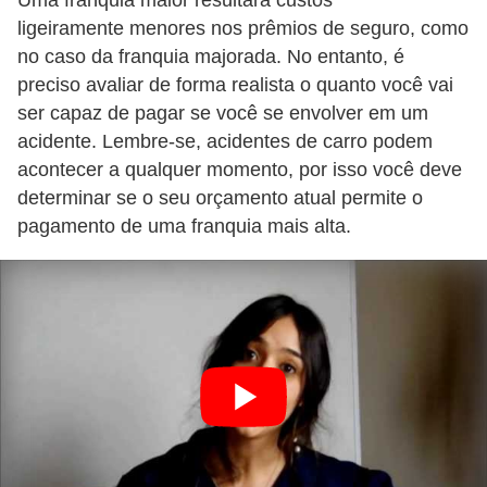
Uma franquia maior resultará custos
i
ligeiramente menores nos prêmios de seguro, como
s
no caso da franquia majorada. No entanto, é
e
preciso avaliar de forma realista o quanto você vai
t
ser capaz de pagar se você se envolver em um
r
acidente. Lembre-se, acidentes de carro podem
acontecer a qualquer momento, por isso você deve
â
determinar se o seu orçamento atual permite o
n
pagamento de uma franquia mais alta.
s
i
t
o
M
o
t
o