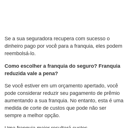
s
a
u
t
Se a sua seguradora recupera com sucesso o
o
dinheiro pago por você para a franquia, eles podem
m
reembolsá-lo.
o
Como escolher a franquia do seguro? Franquia
t
reduzida vale a pena?
i
v
Se você estiver em um orçamento apertado, você
pode considerar reduzir seu pagamento de prêmio
a
aumentando a sua franquia. No entanto, esta é uma
s
medida de corte de custos que pode não ser
L
sempre a melhor opção.
e