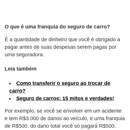
s
e
v
O que é uma franquia do seguro de carro?
e
É a quantidade de dinheiro que você é obrigado a
í
pagar antes de suas despesas serem pagas por
c
uma seguradora.
u
l
Leia também
o
Como transferir o seguro ao trocar de
s
carro?
B
Seguro de carros: 15 mitos e verdades!
i
Por exemplo, se você se envolver em um acidente
c
e tem R$3.000 de danos ao veículo, e uma franquia
i
de R$500, do dano total você só pagará R$500,