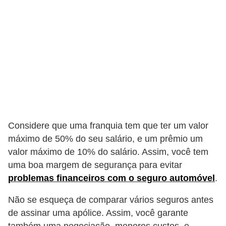
l
l
e
m
a
n
u
t
e
Considere que uma franquia tem que ter um valor
n
máximo de 50% do seu salário, e um prêmio um
valor máximo de 10% do salário. Assim, você tem
ç
uma boa margem de segurança para evitar
ã
problemas financeiros com o seguro automóvel
.
o
Não se esqueça de comparar vários seguros antes
S
de assinar uma apólice. Assim, você garante
e