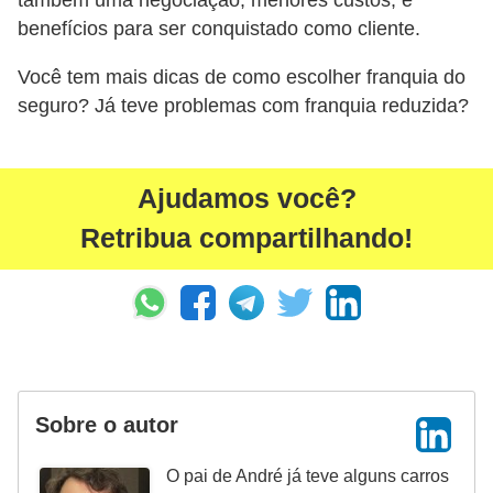
também uma negociação, menores custos, e
g
benefícios para ser conquistado como cliente.
u
Você tem mais dicas de como escolher franquia do
r
seguro? Já teve problemas com franquia reduzida?
a
n
ç
Ajudamos você?
a
Retribua compartilhando!
e
s
e
g
u
r
Sobre o autor
o
O pai de André já teve alguns carros
s