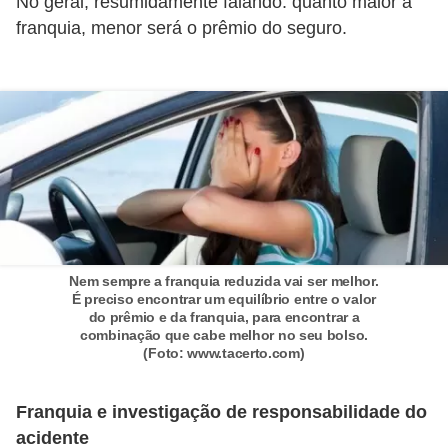
No geral, resumidamente falando: quanto maior a
o
franquia, menor será o prêmio do seguro.
d
e
a
c
e
s
s
ó
Nem sempre a franquia reduzida vai ser melhor.
r
É preciso encontrar um equilíbrio entre o valor
i
do prêmio e da franquia, para encontrar a
combinação que cabe melhor no seu bolso.
o
(Foto: www.tacerto.com)
s
a
Franquia e investigação de responsabilidade do
u
acidente