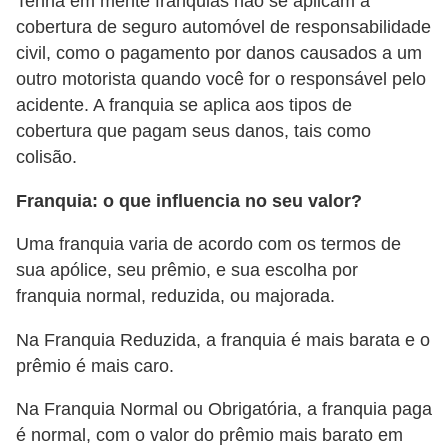
Tenha em mente franquias não se aplicam a
e
cobertura de seguro automóvel de responsabilidade
O
civil, como o pagamento por danos causados a um
outro motorista quando você for o responsável pelo
f
acidente. A franquia se aplica aos tipos de
f
cobertura que pagam seus danos, tais como
r
colisão.
o
a
Franquia: o que influencia no seu valor?
d
Uma franquia varia de acordo com os termos de
C
sua apólice, seu prêmio, e sua escolha por
franquia normal, reduzida, ou majorada.
o
m
Na Franquia Reduzida, a franquia é mais barata e o
p
prêmio é mais caro.
r
Na Franquia Normal ou Obrigatória, a franquia paga
a
é normal, com o valor do prêmio mais barato em