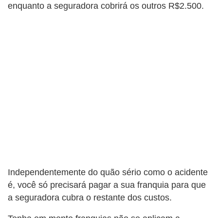
c
enquanto a seguradora cobrirá os outros R$2.500.
l
e
t
a
s
C
a
m
i
n
h
Independentemente do quão sério como o acidente
õ
é, você só precisará pagar a sua franquia para que
a seguradora cubra o restante dos custos.
e
s