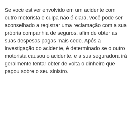
t
Se você estiver envolvido em um acidente com
o
outro motorista e culpa não é clara, você pode ser
m
aconselhado a registrar uma reclamação com a sua
o
própria companhia de seguros, afim de obter as
t
suas despesas pagas mais cedo. Após a
investigação do acidente, é determinado se o outro
i
motorista causou o acidente, e a sua seguradora irá
v
geralmente tentar obter de volta o dinheiro que
o
pagou sobre o seu sinistro.
s
D
ú
v
i
d
a