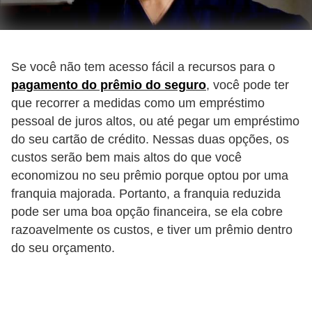
s
e
s
Se você não tem acesso fácil a recursos para o
c
pagamento do prêmio do seguro
, você pode ter
o
que recorrer a medidas como um empréstimo
o
pessoal de juros altos, ou até pegar um empréstimo
do seu cartão de crédito. Nessas duas opções, os
t
custos serão bem mais altos do que você
e
economizou no seu prêmio porque optou por uma
r
franquia majorada. Portanto, a franquia reduzida
s
pode ser uma boa opção financeira, se ela cobre
razoavelmente os custos, e tiver um prêmio dentro
R
do seu orçamento.
e
c
a