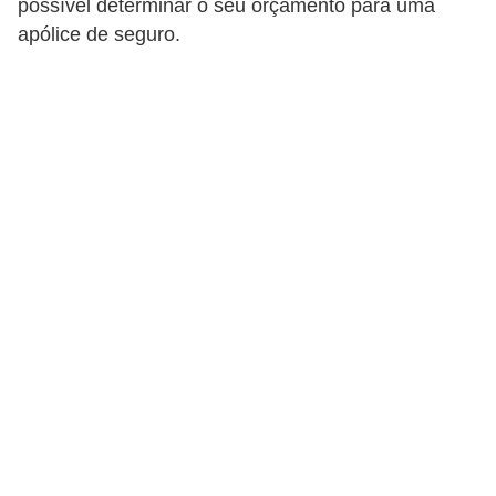
possível determinar o seu orçamento para uma
i
apólice de seguro.
o
n
a
i
s
A
u
t
o
m
ó
v
e
i