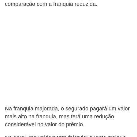
r
comparação com a franquia reduzida.
c
a
r
r
o
D
i
c
i
o
n
Na franquia majorada, o segurado pagará um valor
á
mais alto na franquia, mas terá uma redução
r
considerável no valor do prêmio.
i