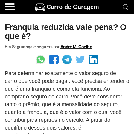
Carro de Garagem
A
c
Franquia reduzida vale pena? O
e
que é?
s
Em
Segurança e seguros
por
André M. Coelho
s
ó
r
Para determinar exatamente o valor seguro de
i
carro que você pode pagar, você precisa entender o
o
que é uma franquia e como ela funciona. Ao
s
comprar o seguro de carro, você deve considerar
e
tanto o prêmio, que é a mensalidade do seguro,
o
quanto a franquia, que é o valor com o qual você
contribui para reparos no veículo. A partir do
p
equilíbrio desses dois valores, é
c