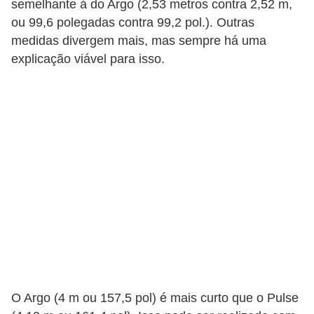
semelhante à do Argo (2,53 metros contra 2,52 m,
t
ou 99,6 polegadas contra 99,2 pol.). Outras
o
medidas divergem mais, mas sempre há uma
m
explicação viável para isso.
o
t
i
v
o
s
D
ú
v
i
d
O Argo (4 m ou 157,5 pol) é mais curto que o Pulse
a