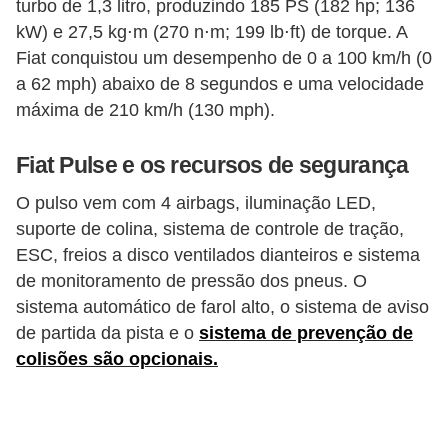
turbo de 1,3 litro, produzindo 185 PS (182 hp; 136
e
kW) e 27,5 kg⋅m (270 n⋅m; 199 lb⋅ft) de torque. A
O
Fiat conquistou um desempenho de 0 a 100 km/h (0
f
a 62 mph) abaixo de 8 segundos e uma velocidade
máxima de 210 km/h (130 mph).
f
r
Fiat Pulse e os recursos de segurança
o
a
O pulso vem com 4 airbags, iluminação LED,
suporte de colina, sistema de controle de tração,
d
ESC, freios a disco ventilados dianteiros e sistema
C
de monitoramento de pressão dos pneus. O
o
sistema automático de farol alto, o sistema de aviso
m
de partida da pista e o
sistema de prevenção de
colisões são opcionais.
p
r
a