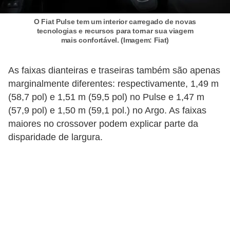
i
s
O Fiat Pulse tem um interior carregado de novas
tecnologias e recursos para tornar sua viagem
e
mais confortável. (Imagem: Fiat)
t
r
As faixas dianteiras e traseiras também são apenas
â
marginalmente diferentes: respectivamente, 1,49 m
(58,7 pol) e 1,51 m (59,5 pol) no Pulse e 1,47 m
n
(57,9 pol) e 1,50 m (59,1 pol.) no Argo. As faixas
s
maiores no crossover podem explicar parte da
i
disparidade de largura.
t
o
M
o
t
o