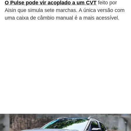
O Pulse pode vir acoplado a um CVT
feito por
g
Aisin que simula sete marchas. A única versão com
u
uma caixa de câmbio manual é a mais acessível.
r
a
n
ç
a
e
s
e
g
u
r
o
s