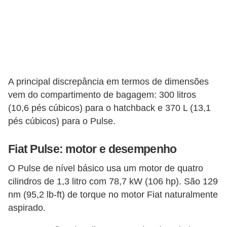
s
e
s
c
o
A principal discrepância em termos de dimensões
o
vem do compartimento de bagagem: 300 litros
t
(10,6 pés cúbicos) para o hatchback e 370 L (13,1
e
pés cúbicos) para o Pulse.
r
Fiat Pulse: motor e desempenho
s
R
O Pulse de nível básico usa um motor de quatro
cilindros de 1,3 litro com 78,7 kW (106 hp). São 129
e
nm (95,2 lb-ft) de torque no motor Fiat naturalmente
c
aspirado.
a