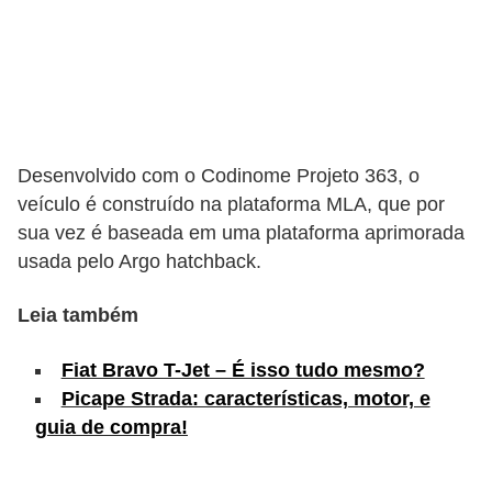
s
e
v
e
í
Desenvolvido com o Codinome Projeto 363, o
c
veículo é construído na plataforma MLA, que por
u
sua vez é baseada em uma plataforma aprimorada
l
usada pelo Argo hatchback.
o
Leia também
s
B
Fiat Bravo T-Jet – É isso tudo mesmo?
Picape Strada: características, motor, e
i
guia de compra!
c
i