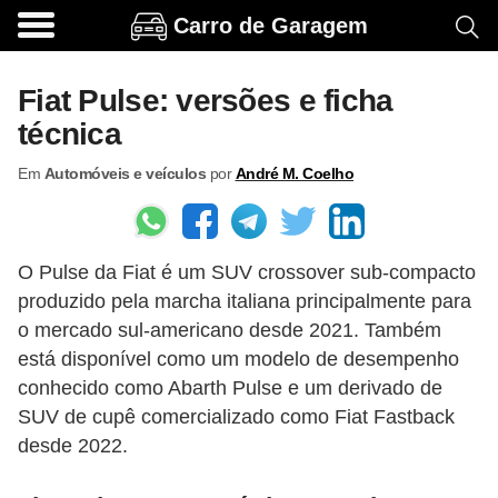
Carro de Garagem
A
c
Fiat Pulse: versões e ficha
e
técnica
s
Em
Automóveis e veículos
por
André M. Coelho
s
ó
r
O Pulse da Fiat é um SUV crossover sub-compacto
i
produzido pela marcha italiana principalmente para
o
o mercado sul-americano desde 2021. Também
s
está disponível como um modelo de desempenho
e
conhecido como Abarth Pulse e um derivado de
o
SUV de cupê comercializado como Fiat Fastback
desde 2022.
p
c