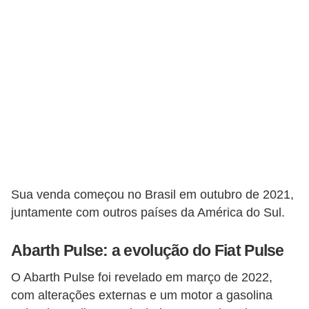
c
l
e
t
a
s
C
a
m
Sua venda começou no Brasil em outubro de 2021,
i
juntamente com outros países da América do Sul.
n
h
Abarth Pulse: a evolução do Fiat Pulse
õ
O Abarth Pulse foi revelado em março de 2022,
e
com alterações externas e um motor a gasolina
s