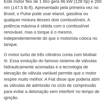
l
Este motor flex de 1 litro gera 96 ​​kW (128 hp) e 200
nm (147,5 lb-ft). Apresentado pela primeira vez no
l
Brasil, o Pulse pode usar etanol, gasolina ou
e
qualquer mistura desses dois combustíveis. A
m
potência máxima é obtida com o combustível
a
renovável, mas o torque é o mesmo,
n
independentemente do que o motorista coloca no
u
tanque.
t
O motor turbo de três cilindros conta com Multiair
e
III. Essa evolução do famoso sistema de válvulas
n
hidraulicamente acionadas e a tecnologia de
ç
elevação de válvula variável permite que o motor
ã
respire muito melhor. A Fiat disse que poderia abrir
as válvulas de admissão no ciclo de compressão
o
para evitar a detonação sem interferir no tempo de
S
ignição.
e