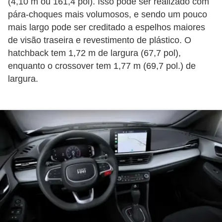
(4,10 m ou 161,4 pol). Isso pode ser realizado com
s
pára-choques mais volumosos, e sendo um pouco
mais largo pode ser creditado a espelhos maiores
a
de visão traseira e revestimento de plástico. O
u
hatchback tem 1,72 m de largura (67,7 pol),
t
enquanto o crossover tem 1,77 m (69,7 pol.) de
o
largura.
m
o
t
i
v
a
s
L
e