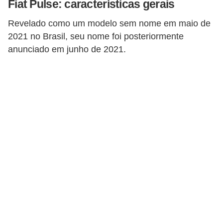
Fiat Pulse: características gerais
i
o
Revelado como um modelo sem nome em maio de
2021 no Brasil, seu nome foi posteriormente
n
anunciado em junho de 2021.
a
i
s
A
u
t
o
m
ó
v
e
i