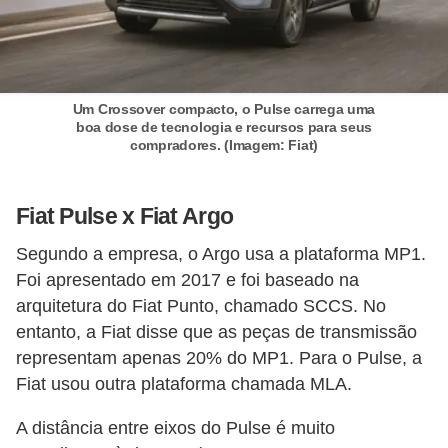
o
d
e
a
Um Crossover compacto, o Pulse carrega uma
boa dose de tecnologia e recursos para seus
c
compradores. (Imagem: Fiat)
e
s
Fiat Pulse x Fiat Argo
s
ó
Segundo a empresa, o Argo usa a plataforma MP1.
Foi apresentado em 2017 e foi baseado na
r
arquitetura do Fiat Punto, chamado SCCS. No
i
entanto, a Fiat disse que as peças de transmissão
o
representam apenas 20% do MP1. Para o Pulse, a
s
Fiat usou outra plataforma chamada MLA.
a
A distância entre eixos do Pulse é muito
u