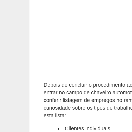
o
d
e
a
c
e
s
s
ó
r
Depois de concluir o procedimento aci
i
entrar no campo de chaveiro automot
conferir listagem de empregos no ram
o
curiosidade sobre os tipos de trabalh
s
esta lista:
a
u
Clientes individuais