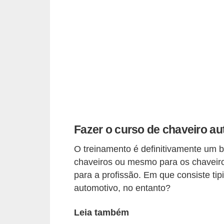
i
o
n
a
i
s
A
u
Fazer o curso de chaveiro a
t
o
O treinamento é definitivamente um 
m
chaveiros ou mesmo para os chaveir
para a profissão. Em que consiste ti
ó
automotivo, no entanto?
v
e
Leia também
i