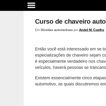
A
c
Curso de chaveiro aut
e
Em
Dúvidas automotivas
por
André M. Coelho
s
s
ó
Então você está interessado em se t
r
especializações de chaveiro sejam co
i
é especialmente verdadeiro nos chave
o
veículos, haverá pessoas se trancand
s
Existem essencialmente cinco etapas
e
automotivo, as quais discutiremos em
o
p
c