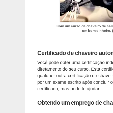
r
c
a
r
Com um curso de chaveiro de carr
r
um bom dinheiro. 
o
D
Certificado de chaveiro auto
i
Você pode obter uma certificação in
c
diretamente do seu curso. Esta cert
i
qualquer outra certificação de chave
o
por um exame escrito após concluir o
n
certificado, mas pode te ajudar.
á
r
Obtendo um emprego de chav
i