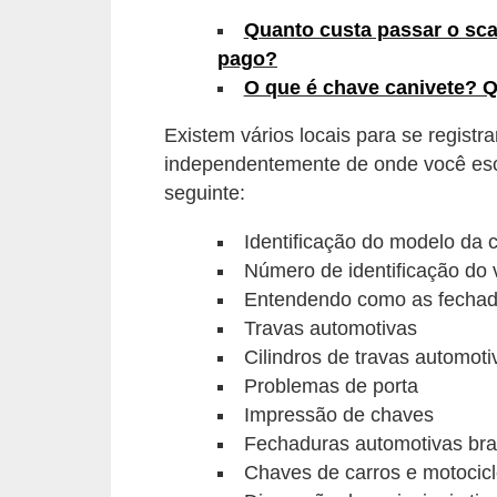
s
Quanto custa passar o sca
pago?
e
O que é chave canivete? Q
v
e
Existem vários locais para se regist
í
independentemente de onde você esco
seguinte:
c
u
Identificação do modelo da 
l
Número de identificação do 
o
Entendendo como as fechad
s
Travas automotivas
Cilindros de travas automoti
B
Problemas de porta
i
Impressão de chaves
c
Fechaduras automotivas bras
i
Chaves de carros e motocicl