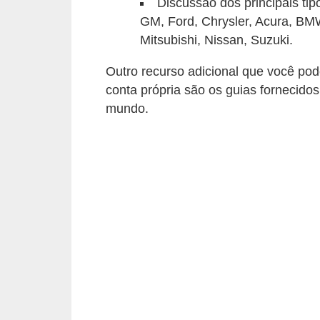
Discussão dos principais tip
c
GM, Ford, Chrysler, Acura, BM
l
Mitsubishi, Nissan, Suzuki.
e
t
Outro recurso adicional que você pod
conta própria são os guias fornecido
a
mundo.
s
C
a
m
i
n
h
õ
e
s