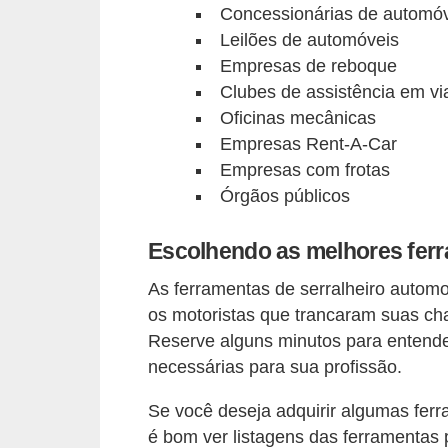
Concessionárias de automó
t
Leilões de automóveis
o
Empresas de reboque
m
Clubes de assistência em v
o
Oficinas mecânicas
t
Empresas Rent-A-Car
i
Empresas com frotas
v
Órgãos públicos
o
Escolhendo as melhores ferr
s
As ferramentas de serralheiro automo
D
os motoristas que trancaram suas ch
ú
Reserve alguns minutos para entende
v
necessárias para sua profissão.
i
Se você deseja adquirir algumas fer
d
é bom ver listagens das ferramentas p
a