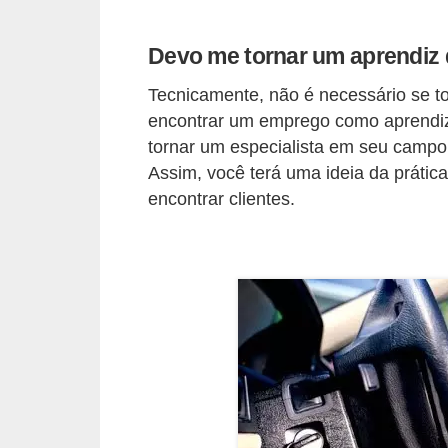
e
O
Devo me tornar um aprendiz 
f
Tecnicamente, não é necessário se tor
f
encontrar um emprego como aprendiz
r
tornar um especialista em seu campo
o
Assim, você terá uma ideia da prátic
encontrar clientes.
a
d
C
o
m
p
r
a