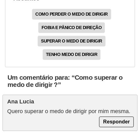
l
l
COMO PERDER O MEDO DE DIRIGIR
e
FOBIA E PÂNICO DE DIREÇÃO
m
a
SUPERAR O MEDO DE DIRIGIR
n
TENHO MEDO DE DIRIGIR
u
t
e
Um comentário para: “Como superar o
medo de dirigir ?”
n
ç
Ana Lucia
ã
Quero superar o medo de dirigir por mim mesma.
o
Responder
S
e