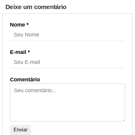
g
Deixe um comentário
u
r
Nome *
a
n
ç
E-mail *
a
e
s
Comentário
e
g
u
r
o
s