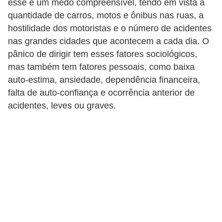
esse é um medo compreensível, tendo em vista a
i
quantidade de carros, motos e ônibus nas ruas, a
o
hostilidade dos motoristas e o número de acidentes
n
nas grandes cidades que acontecem a cada dia. O
a
pânico de dirigir tem esses fatores sociológicos,
i
mas também tem fatores pessoais, como baixa
auto-estima, ansiedade, dependência financeira,
s
falta de auto-confiança e ocorrência anterior de
A
acidentes, leves ou graves.
u
t
o
m
ó
v
e
i