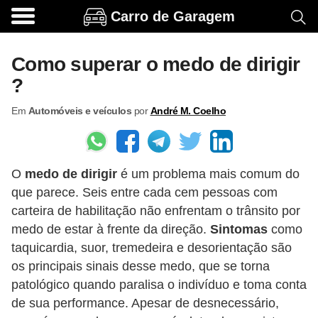
Carro de Garagem
A
c
Como superar o medo de dirigir
e
?
s
Em
Automóveis e veículos
por
André M. Coelho
s
ó
r
O
medo de dirigir
é um problema mais comum do
i
que parece. Seis entre cada cem pessoas com
o
carteira de habilitação não enfrentam o trânsito por
s
medo de estar à frente da direção.
Sintomas
como
e
taquicardia, suor, tremedeira e desorientação são
o
os principais sinais desse medo, que se torna
patológico quando paralisa o indivíduo e toma conta
p
de sua performance. Apesar de desnecessário,
c