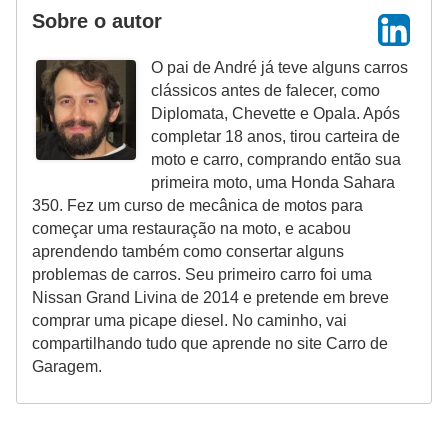
Sobre o autor
s
a
O pai de André já teve alguns carros
u
clássicos antes de falecer, como
Diplomata, Chevette e Opala. Após
t
completar 18 anos, tirou carteira de
o
moto e carro, comprando então sua
m
primeira moto, uma Honda Sahara
350. Fez um curso de mecânica de motos para
o
começar uma restauração na moto, e acabou
t
aprendendo também como consertar alguns
i
problemas de carros. Seu primeiro carro foi uma
v
Nissan Grand Livina de 2014 e pretende em breve
comprar uma picape diesel. No caminho, vai
a
compartilhando tudo que aprende no site Carro de
s
Garagem.
L
e