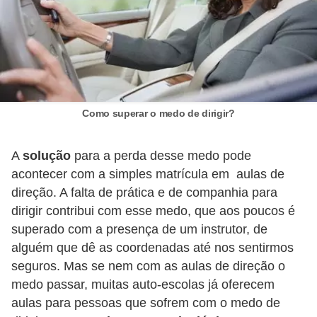
e
O
f
f
r
Como superar o medo de dirigir?
o
a
A
solução
para a perda desse medo pode
d
acontecer com a simples matrícula em aulas de
C
direção. A falta de prática e de companhia para
dirigir contribui com esse medo, que aos poucos é
o
superado com a presença de um instrutor, de
m
alguém que dê as coordenadas até nos sentirmos
p
seguros. Mas se nem com as aulas de direção o
r
medo passar, muitas auto-escolas já oferecem
a
aulas para pessoas que sofrem com o medo de