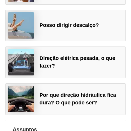
s
e
s
Posso dirigir descalço?
c
o
o
Direção elétrica pesada, o que
t
fazer?
e
r
s
Por que direção hidráulica fica
R
dura? O que pode ser?
e
c
a
Assuntos