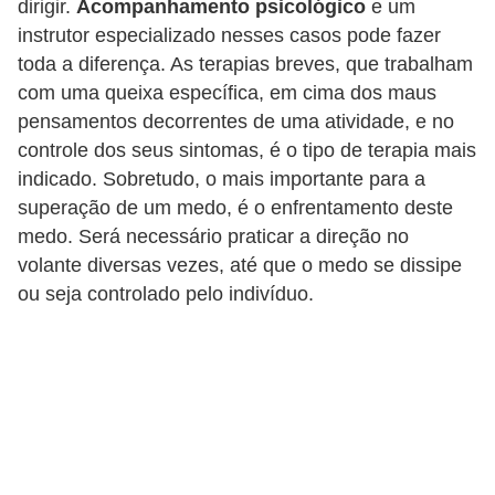
r
dirigir.
Acompanhamento psicológico
e um
c
instrutor especializado nesses casos pode fazer
toda a diferença. As terapias breves, que trabalham
a
com uma queixa específica, em cima dos maus
r
pensamentos decorrentes de uma atividade, e no
r
controle dos seus sintomas, é o tipo de terapia mais
o
indicado. Sobretudo, o mais importante para a
superação de um medo, é o enfrentamento deste
D
medo. Será necessário praticar a direção no
i
volante diversas vezes, até que o medo se dissipe
c
ou seja controlado pelo indivíduo.
i
o
n
á
r
i