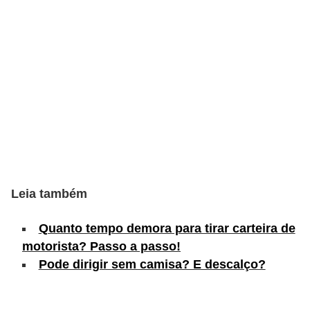
s
e
v
e
í
c
u
l
o
Leia também
s
Quanto tempo demora para tirar carteira de
B
motorista? Passo a passo!
i
Pode dirigir sem camisa? E descalço?
c
i