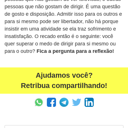
t
pessoas que não gostam de dirigir. É uma questão
o
de gosto e disposição. Admitir isso para os outros e
para si mesmo pode ser libertador, não há porque
m
insistir em uma atividade se ela traz sofrimento e
o
insatisfação. O recado então é o seguinte: você
t
quer superar o medo de dirigir para si mesmo ou
i
para o outro?
Fica a pergunta para a reflexão!
v
o
s
Ajudamos você?
D
Retribua compartilhando!
ú
v
i
d
a