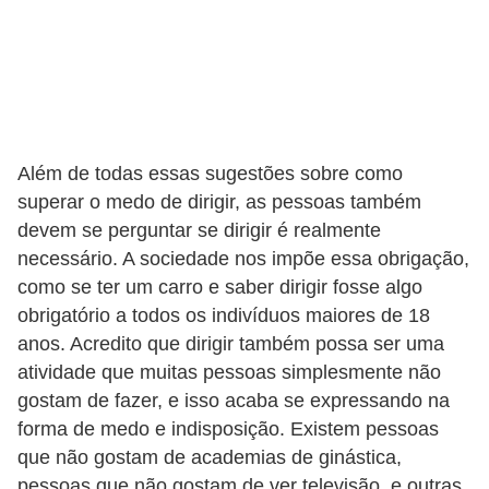
o
d
e
a
c
Além de todas essas sugestões sobre como
e
superar o medo de dirigir, as pessoas também
s
devem se perguntar se dirigir é realmente
s
necessário. A sociedade nos impõe essa obrigação,
ó
como se ter um carro e saber dirigir fosse algo
r
obrigatório a todos os indivíduos maiores de 18
i
anos. Acredito que dirigir também possa ser uma
atividade que muitas pessoas simplesmente não
o
gostam de fazer, e isso acaba se expressando na
s
forma de medo e indisposição. Existem pessoas
a
que não gostam de academias de ginástica,
u
pessoas que não gostam de ver televisão, e outras