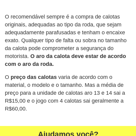
o
d
O recomendável sempre é a compra de calotas
e
originais, adequadas ao tipo da roda, que sejam
a
adequadamente parafusadas e tenham o encaixe
exato. Qualquer tipo de falta ou sobra no tamanho
c
da calota pode comprometer a segurança do
e
motorista.
O aro da calota deve estar de acordo
s
com o aro da roda.
s
ó
O
preço das calotas
varia de acordo com o
material, o modelo e o tamanho. Mas a média de
r
preço para a unidade de calotas aro 13 e 14 sai a
i
R$15,00 e o jogo com 4 calotas sai geralmente a
o
R$60,00.
s
a
u
Ajudamos você?