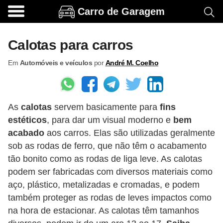
Carro de Garagem
A
c
Calotas para carros
e
Em
Automóveis e veículos
por
André M. Coelho
s
s
ó
As
calotas
servem basicamente para
fins
r
estéticos
, para dar um visual moderno e
bem
i
acabado
aos carros. Elas são utilizadas geralmente
o
sob as rodas de ferro, que não têm o acabamento
s
tão bonito como as rodas de liga leve. As calotas
e
podem ser fabricadas com diversos materiais como
aço, plástico, metalizadas e cromadas, e podem
o
também proteger as rodas de leves impactos como
p
na hora de estacionar. As calotas têm tamanhos
c