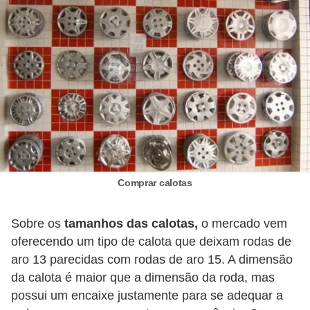
e
O
f
f
r
o
a
d
Comprar calotas
C
o
Sobre os
tamanhos das calotas,
o mercado vem
m
oferecendo um tipo de calota que deixam rodas de
p
aro 13 parecidas com rodas de aro 15. A dimensão
r
da calota é maior que a dimensão da roda, mas
a
possui um encaixe justamente para se adequar a