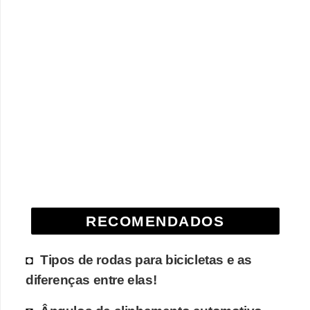
g
u
r
a
n
ç
a
e
s
e
g
RECOMENDADOS
u
Tipos de rodas para bicicletas e as
r
diferenças entre elas!
o
s