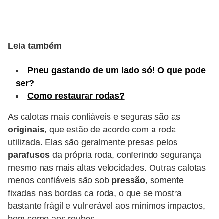
s
e
v
Leia também
e
Pneu gastando de um lado só! O que pode
í
ser?
c
Como restaurar rodas?
u
l
As calotas mais confiáveis e seguras são as
originais
, que estão de acordo com a roda
o
utilizada. Elas são geralmente presas pelos
s
parafusos
da própria roda, conferindo segurança
B
mesmo nas mais altas velocidades. Outras calotas
i
menos confiáveis são sob
pressão
, somente
fixadas nas bordas da roda, o que se mostra
c
bastante frágil e vulnerável aos mínimos impactos,
i
bem como aos roubos.