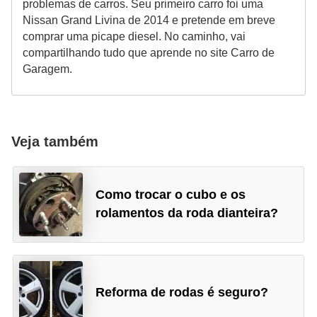
problemas de carros. Seu primeiro carro foi uma
s
Nissan Grand Livina de 2014 e pretende em breve
comprar uma picape diesel. No caminho, vai
a
compartilhando tudo que aprende no site Carro de
u
Garagem.
t
o
m
Veja também
o
t
i
Como trocar o cubo e os
v
rolamentos da roda dianteira?
a
s
L
Reforma de rodas é seguro?
e