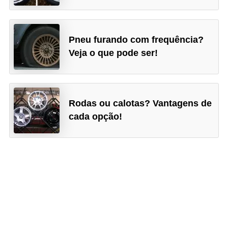
i
s
e
Pneu furando com frequência?
t
Veja o que pode ser!
r
â
n
Rodas ou calotas? Vantagens de
s
cada opção!
i
t
o
M
o
t
o