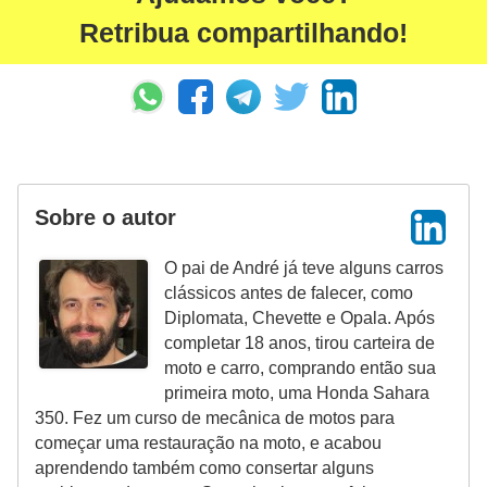
t
Retribua compartilhando!
o
m
o
t
i
v
Sobre o autor
o
O pai de André já teve alguns carros
s
clássicos antes de falecer, como
Diplomata, Chevette e Opala. Após
D
completar 18 anos, tirou carteira de
ú
moto e carro, comprando então sua
v
primeira moto, uma Honda Sahara
i
350. Fez um curso de mecânica de motos para
começar uma restauração na moto, e acabou
d
aprendendo também como consertar alguns
a