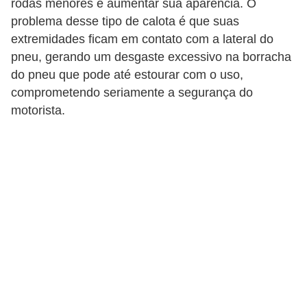
r
rodas menores e aumentar sua aparência. O
problema desse tipo de calota é que suas
c
extremidades ficam em contato com a lateral do
a
pneu, gerando um desgaste excessivo na borracha
r
do pneu que pode até estourar com o uso,
r
comprometendo seriamente a segurança do
o
motorista.
D
i
c
i
o
n
á
r
i