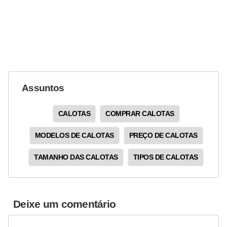
s
e
s
c
o
o
Assuntos
t
CALOTAS
COMPRAR CALOTAS
e
r
MODELOS DE CALOTAS
PREÇO DE CALOTAS
s
TAMANHO DAS CALOTAS
TIPOS DE CALOTAS
R
e
c
Deixe um comentário
a