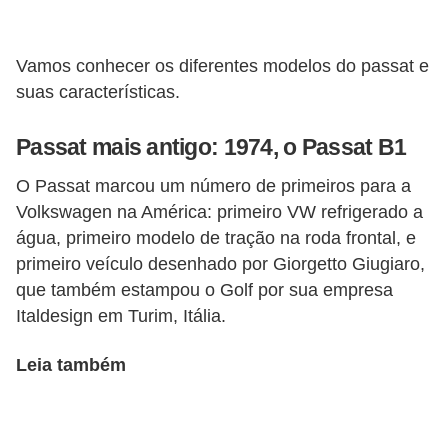
s
e
Vamos conhecer os diferentes modelos do passat e
v
suas características.
e
Passat mais antigo: 1974, o Passat B1
í
c
O Passat marcou um número de primeiros para a
u
Volkswagen na América: primeiro VW refrigerado a
l
água, primeiro modelo de tração na roda frontal, e
primeiro veículo desenhado por Giorgetto Giugiaro,
o
que também estampou o Golf por sua empresa
s
Italdesign em Turim, Itália.
B
Leia também
i
c
i