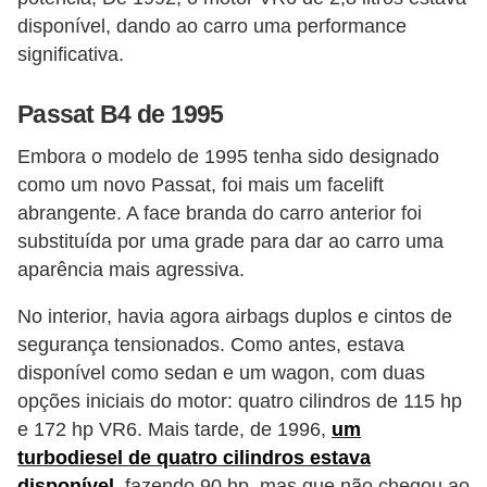
i
disponível, dando ao carro uma performance
s
significativa.
e
t
Passat B4 de 1995
r
Embora o modelo de 1995 tenha sido designado
â
como um novo Passat, foi mais um facelift
n
abrangente. A face branda do carro anterior foi
s
substituída por uma grade para dar ao carro uma
aparência mais agressiva.
i
t
No interior, havia agora airbags duplos e cintos de
o
segurança tensionados. Como antes, estava
disponível como sedan e um wagon, com duas
M
opções iniciais do motor: quatro cilindros de 115 hp
o
e 172 hp VR6. Mais tarde, de 1996,
um
t
turbodiesel de quatro cilindros estava
o
disponível
, fazendo 90 hp, mas que não chegou ao