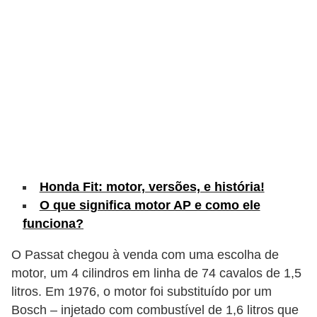
c
l
e
t
a
s
C
a
m
Honda Fit: motor, versões, e história!
i
O que significa motor AP e como ele
funciona?
n
h
O Passat chegou à venda com uma escolha de
õ
motor, um 4 cilindros em linha de 74 cavalos de 1,5
e
litros. Em 1976, o motor foi substituído por um
s
Bosch – injetado com combustível de 1,6 litros que