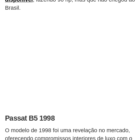
s
Brasil.
e
s
c
o
o
t
e
r
s
R
e
Passat B5 1998
c
O modelo de 1998 foi uma revelação no mercado,
a
oferecendo compromissos interiores de luxo com o