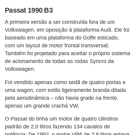
s
Passat 1990 B3
a
A primeira versão a ser construída fora de um
u
Volkswagen, em oposição à plataforma Audi. Ele foi
t
baseado em uma plataforma do Golfe esticado,
o
com um layout de motor frontal transversal;
Também foi projetado para aceitar o próprio sistema
m
de acionamento de todas as rodas Syncro da
o
Volkswagen.
t
i
Foi vendido apenas como sedã de quatro portas e
v
uma wagon, com estilo ligeiramente branda ditada
pela aerodinâmica – não havia grade na frente,
a
apenas um grande crachá VW.
s
O Passat do tinha um motor de quatro cilindros
L
padrão de 2,0 litros fazendo 134 cavalos de
e
potência; De 1992, o motor VR6 de 2,8 litros estava