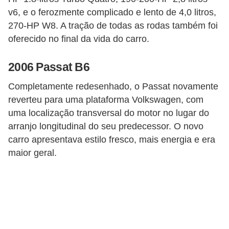
g
v6, e o ferozmente complicado e lento de 4,0 litros,
u
270-HP W8. A tração de todas as rodas também foi
r
oferecido no final da vida do carro.
a
2006 Passat B6
n
ç
Completamente redesenhado, o Passat novamente
reverteu para uma plataforma Volkswagen, com
a
uma localização transversal do motor no lugar do
e
arranjo longitudinal do seu predecessor. O novo
s
carro apresentava estilo fresco, mais energia e era
e
maior geral.
g
u
r
o
s