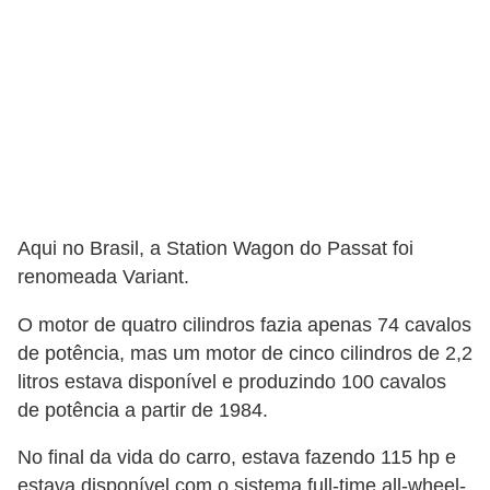
r
c
a
r
r
o
D
i
Aqui no Brasil, a Station Wagon do Passat foi
c
renomeada Variant.
i
O motor de quatro cilindros fazia apenas 74 cavalos
o
de potência, mas um motor de cinco cilindros de 2,2
n
litros estava disponível e produzindo 100 cavalos
á
de potência a partir de 1984.
r
No final da vida do carro, estava fazendo 115 hp e
i
estava disponível com o sistema full-time all-wheel-