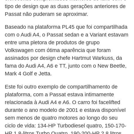
l
tipo de design que as duas gerações anteriores de
l
Passat não puderam se aproximar.
e
Baseado na plataforma PL45 que foi compartilhada
m
com o Audi A4, o Passat sedan e a Variant estavam
a
entre uma pletora de produtos de grupo
n
Volkswagen com ótima aparência que foram
u
assinados por design chefe Hartmut Warkuss, da
t
fama do Audi A4, A6 e TT, junto com o New Beetle,
e
Mark 4 Golf e Jetta.
n
Este foi outro exemplo de compartilhamento de
ç
plataforma, com a Passat estava intimamente
ã
relacionada à Audi A4 e A6. O carro foi facelifted
o
durante o ano modelo de 2001 e estava disponível
sem menos de quatro motores ao longo do seu
S
ciclo de vida: 134-HP Turbodiesel quatro, 150-170-
e
HP 1.8-litros Turbo Quatro, 190-200-HP 2,8 litros