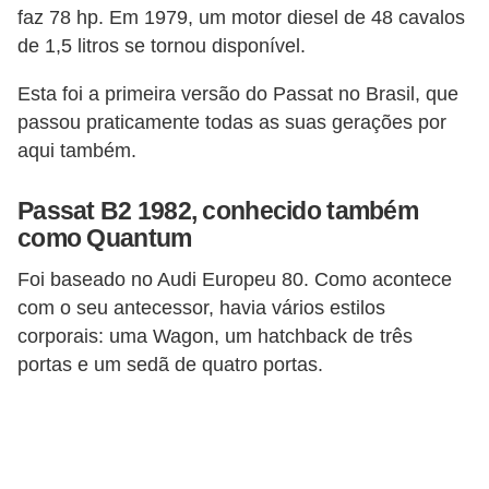
faz 78 hp. Em 1979, um motor diesel de 48 cavalos
e
de 1,5 litros se tornou disponível.
O
f
Esta foi a primeira versão do Passat no Brasil, que
f
passou praticamente todas as suas gerações por
aqui também.
r
o
Passat B2 1982, conhecido também
a
como Quantum
d
Foi baseado no Audi Europeu 80. Como acontece
C
com o seu antecessor, havia vários estilos
o
corporais: uma Wagon, um hatchback de três
m
portas e um sedã de quatro portas.
p
r
a