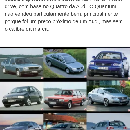
o
drive, com base no Quattro da Audi. O Quantum
d
não vendeu particularmente bem, principalmente
e
porque foi um preço próximo de um Audi, mas sem
o calibre da marca.
a
c
e
s
s
ó
r
i
o
s
a
u