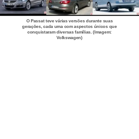
t
o
O Passat teve várias versões durante suas
m
gerações, cada uma com aspectos únicos que
conquistaram diversas famílias. (Imagem:
o
Volkswagen)
t
i
v
o
s
D
ú
v
i
d
a