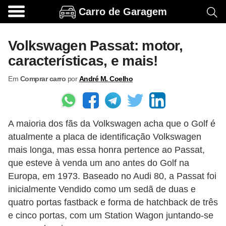
Carro de Garagem
A
c
Volkswagen Passat: motor,
e
características, e mais!
s
Em
Comprar carro
por
André M. Coelho
s
ó
r
A maioria dos fãs da Volkswagen acha que o Golf é
i
atualmente a placa de identificação Volkswagen
o
mais longa, mas essa honra pertence ao Passat,
s
que esteve à venda um ano antes do Golf na
e
Europa, em 1973. Baseado no Audi 80, a Passat foi
o
inicialmente Vendido como um sedã de duas e
quatro portas fastback e forma de hatchback de três
p
e cinco portas, com um Station Wagon juntando-se
c