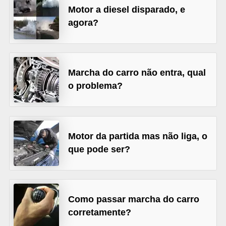
Motor a diesel disparado, e
s
agora?
e
v
e
Marcha do carro não entra, qual
í
o problema?
c
u
l
o
Motor da partida mas não liga, o
s
que pode ser?
B
i
Como passar marcha do carro
c
corretamente?
i