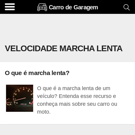
Carro de Garagem
A
c
e
s
VELOCIDADE MARCHA LENTA
s
ó
r
O que é marcha lenta?
i
o
O que é a marcha lenta de um
s
veículo? Entenda esse recurso e
e
conheça mais sobre seu carro ou
moto.
o
p
c