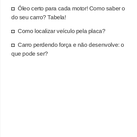
r
Óleo certo para cada motor! Como saber o
c
do seu carro? Tabela!
a
r
Como localizar veículo pela placa?
r
Carro perdendo força e não desenvolve: o
o
que pode ser?
D
i
c
i
o
n
á
r
i