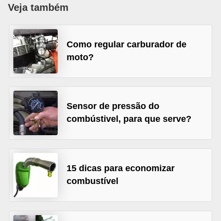
i
Veja também
o
n
Como regular carburador de
a
moto?
i
s
A
Sensor de pressão do
u
combústivel, para que serve?
t
o
m
15 dicas para economizar
ó
combustível
v
e
i