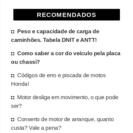
e
RECOMENDADOS
O
f
Peso e capacidade de carga de
f
caminhões. Tabela DNIT e ANTT!
r
o
Como saber a cor do veículo pela placa
a
ou chassi?
d
Códigos de erro e piscada de motos
C
Honda!
o
Motor desliga em movimento, o que pode
m
ser?
p
r
Conserto de motor de arranque, quanto
a
custa? Vale a pena?