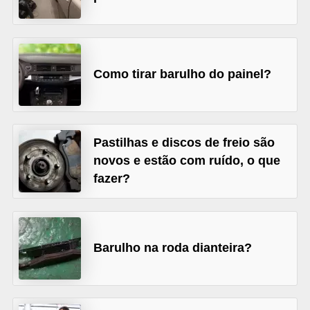
s
e
v
Como tirar barulho do painel?
e
í
c
u
Pastilhas e discos de freio são
novos e estão com ruído, o que
l
fazer?
o
s
B
Barulho na roda dianteira?
i
c
i