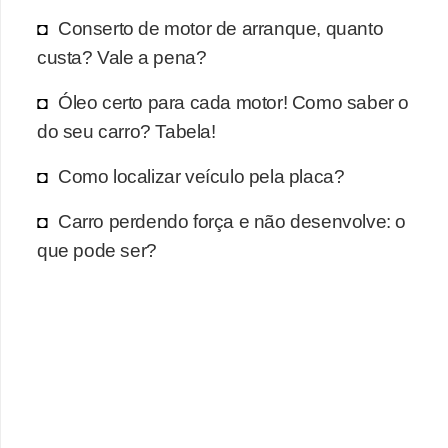
r
Conserto de motor de arranque, quanto
c
custa? Vale a pena?
a
r
Óleo certo para cada motor! Como saber o
r
do seu carro? Tabela!
o
Como localizar veículo pela placa?
D
Carro perdendo força e não desenvolve: o
i
que pode ser?
c
i
o
n
á
r
i