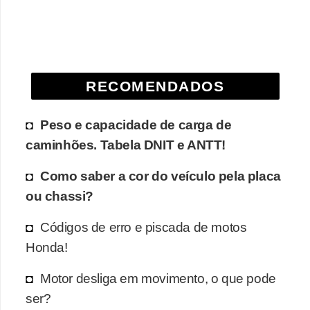
e
O
f
f
RECOMENDADOS
r
o
Peso e capacidade de carga de
a
caminhões. Tabela DNIT e ANTT!
d
Como saber a cor do veículo pela placa
C
ou chassi?
o
Códigos de erro e piscada de motos
m
Honda!
p
r
Motor desliga em movimento, o que pode
a
ser?