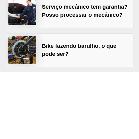
c
Serviço mecânico tem garantia?
l
Posso processar o mecânico?
e
t
a
Bike fazendo barulho, o que
s
pode ser?
C
a
m
i
n
h
õ
e
s