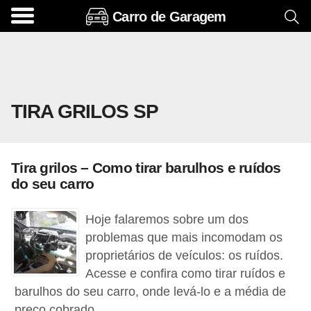
Carro de Garagem
A
c
e
s
TIRA GRILOS SP
s
ó
r
Tira grilos – Como tirar barulhos e ruídos
i
do seu carro
o
s
Hoje falaremos sobre um dos
e
problemas que mais incomodam os
proprietários de veículos: os ruídos.
o
Acesse e confira como tirar ruídos e
p
barulhos do seu carro, onde levá-lo e a média de
c
preço cobrado.