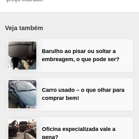
i
o
n
Veja também
a
i
s
Barulho ao pisar ou soltar a
embreagem, o que pode ser?
A
u
t
Carro usado – o que olhar para
o
comprar bem!
m
ó
v
e
Oficina especializada vale a
pena?
i