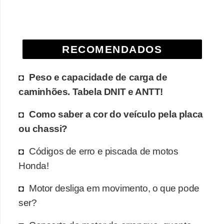
e
O
f
RECOMENDADOS
f
r
Peso e capacidade de carga de
o
caminhões. Tabela DNIT e ANTT!
a
Como saber a cor do veículo pela placa
d
ou chassi?
C
o
Códigos de erro e piscada de motos
m
Honda!
p
Motor desliga em movimento, o que pode
r
ser?
a