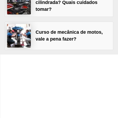
c
cilindrada? Quais cuidados
tomar?
l
e
t
Curso de mecânica de motos,
a
vale a pena fazer?
s
C
a
m
i
n
h
õ
e
s