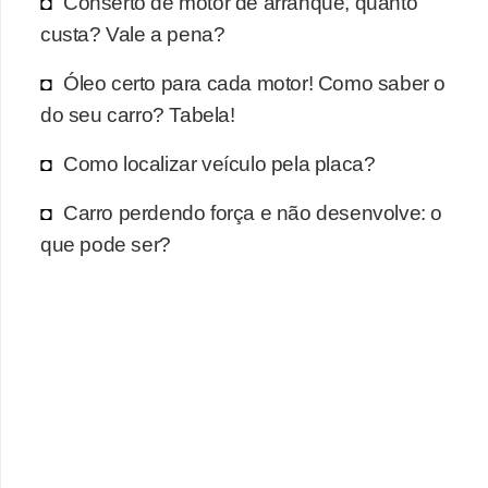
Conserto de motor de arranque, quanto
r
custa? Vale a pena?
c
a
Óleo certo para cada motor! Como saber o
r
do seu carro? Tabela!
r
Como localizar veículo pela placa?
o
D
Carro perdendo força e não desenvolve: o
i
que pode ser?
c
i
o
n
á
r
i