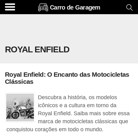
Carro de Garagem
A
c
e
s
ROYAL ENFIELD
s
ó
r
Royal Enfield: O Encanto das Motocicletas
i
Clássicas
o
s
Descubra a história, os modelos
e
icônicos e a cultura em torno da
Royal Enfield. Saiba mais sobre essa
o
marca de motocicletas clássicas que
p
conquistou corações em todo o mundo.
c