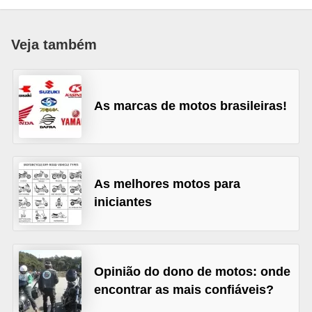
i
o
Veja também
n
a
i
As marcas de motos brasileiras!
s
A
u
t
As melhores motos para
iniciantes
o
m
ó
v
Opinião do dono de motos: onde
e
encontrar as mais confiáveis?
i