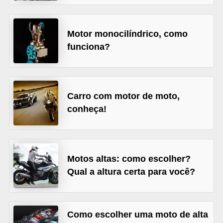
s
e
Motor monocilíndrico, como
v
funciona?
e
í
c
Carro com motor de moto,
u
conheça!
l
o
s
Motos altas: como escolher?
B
Qual a altura certa para você?
i
c
i
Como escolher uma moto de alta