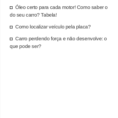
r
Óleo certo para cada motor! Como saber o
c
do seu carro? Tabela!
a
r
Como localizar veículo pela placa?
r
Carro perdendo força e não desenvolve: o
o
que pode ser?
D
i
c
i
o
n
á
r
i