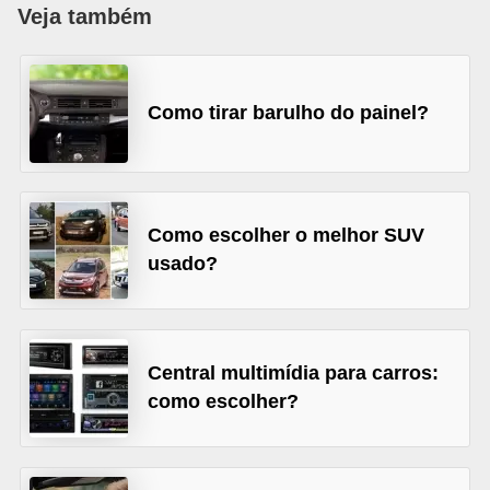
i
Veja também
o
n
Como tirar barulho do painel?
a
i
s
A
Como escolher o melhor SUV
u
usado?
t
o
m
Central multimídia para carros:
ó
como escolher?
v
e
i