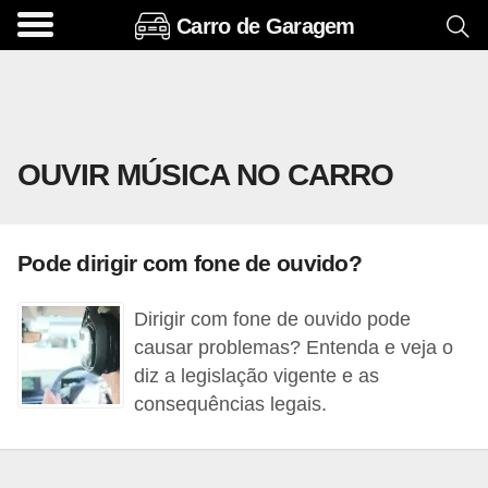
Carro de Garagem
A
c
e
s
OUVIR MÚSICA NO CARRO
s
ó
r
Pode dirigir com fone de ouvido?
i
o
Dirigir com fone de ouvido pode
s
causar problemas? Entenda e veja o
e
diz a legislação vigente e as
consequências legais.
o
p
c