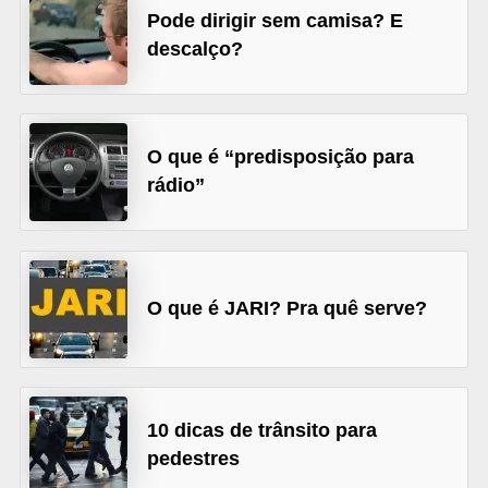
Pode dirigir sem camisa? E
s
descalço?
e
v
e
O que é “predisposição para
í
rádio”
c
u
l
o
O que é JARI? Pra quê serve?
s
B
i
10 dicas de trânsito para
c
pedestres
i