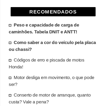
e
RECOMENDADOS
O
f
Peso e capacidade de carga de
f
caminhões. Tabela DNIT e ANTT!
r
o
Como saber a cor do veículo pela placa
a
ou chassi?
d
Códigos de erro e piscada de motos
C
Honda!
o
Motor desliga em movimento, o que pode
m
ser?
p
r
Conserto de motor de arranque, quanto
a
custa? Vale a pena?