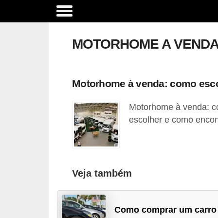
A
c
MOTORHOME A VEND
e
s
s
Motorhome à venda: como esc
ó
Motorhome à venda: co
r
escolher e como enco
i
o
s
e
Veja também
o
p
Como comprar um carro
c