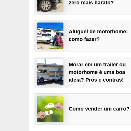
zero mais barato?
i
o
n
a
Aluguel de motorhome:
i
como fazer?
s
A
Morar em um trailer ou
u
motorhome é uma boa
t
ideia? Prós e contras!
o
m
ó
Como vender um carro?
v
e
i