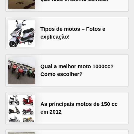
s
e
v
Tipos de motos – Fotos e
e
explicação!
í
c
u
Qual a melhor moto 1000cc?
l
Como escolher?
o
s
B
As principais motos de 150 cc
i
em 2012
c
i