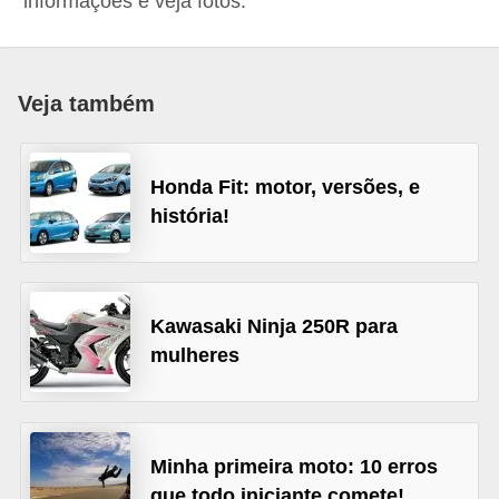
informações e veja fotos.
i
o
n
Veja também
a
i
s
Honda Fit: motor, versões, e
história!
A
u
t
Kawasaki Ninja 250R para
o
mulheres
m
ó
v
e
Minha primeira moto: 10 erros
i
que todo iniciante comete!