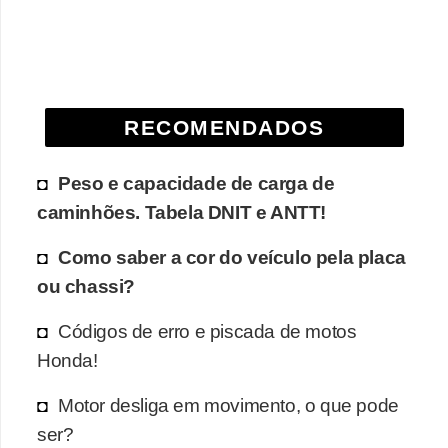
e
O
f
f
RECOMENDADOS
r
o
Peso e capacidade de carga de
a
caminhões. Tabela DNIT e ANTT!
d
Como saber a cor do veículo pela placa
C
ou chassi?
o
m
Códigos de erro e piscada de motos
Honda!
p
r
Motor desliga em movimento, o que pode
a
ser?