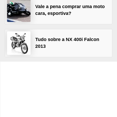
c
Vale a pena comprar uma moto
l
cara, esportiva?
e
t
a
Tudo sobre a NX 400i Falcon
s
2013
C
a
m
i
n
h
õ
e
s