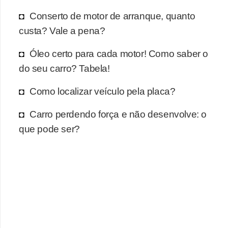
r
Conserto de motor de arranque, quanto
c
custa? Vale a pena?
a
r
Óleo certo para cada motor! Como saber o
r
do seu carro? Tabela!
o
Como localizar veículo pela placa?
D
i
Carro perdendo força e não desenvolve: o
c
que pode ser?
i
o
n
á
r
i