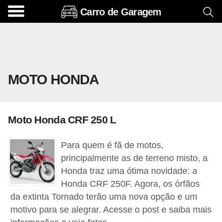
Carro de Garagem
A
c
e
s
MOTO HONDA
s
ó
r
Moto Honda CRF 250 L
i
o
Para quem é fã de motos,
s
principalmente as de terreno misto, a
e
Honda traz uma ótima novidade: a
Honda CRF 250F. Agora, os órfãos
o
da extinta Tornado terão uma nova opção e um
p
motivo para se alegrar. Acesse o post e saiba mais
c