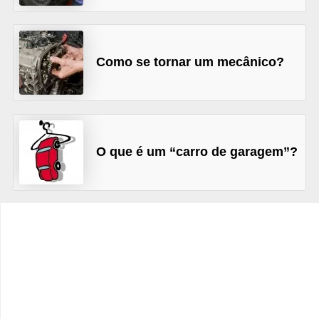
c
l
e
Como se tornar um mecânico?
t
a
s
C
O que é um “carro de garagem”?
a
m
i
n
h
õ
e
s