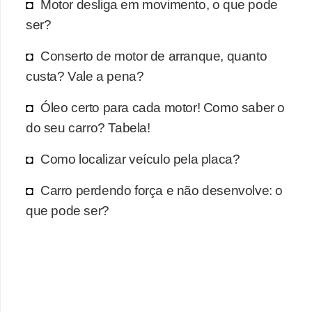
r
Motor desliga em movimento, o que pode
c
ser?
a
Conserto de motor de arranque, quanto
r
custa? Vale a pena?
r
o
Óleo certo para cada motor! Como saber o
do seu carro? Tabela!
D
i
Como localizar veículo pela placa?
c
Carro perdendo força e não desenvolve: o
i
que pode ser?
o
n
á
r
i