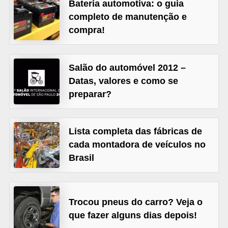
Bateria automotiva: o guia
s
completo de manutenção e
e
compra!
v
e
Salão do automóvel 2012 –
í
Datas, valores e como se
c
preparar?
u
l
Lista completa das fábricas de
o
cada montadora de veículos no
s
Brasil
B
i
c
Trocou pneus do carro? Veja o
que fazer alguns dias depois!
i