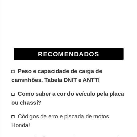
e
O
f
f
r
o
RECOMENDADOS
a
d
Peso e capacidade de carga de
caminhões. Tabela DNIT e ANTT!
C
o
Como saber a cor do veículo pela placa
m
ou chassi?
p
Códigos de erro e piscada de motos
r
Honda!
a