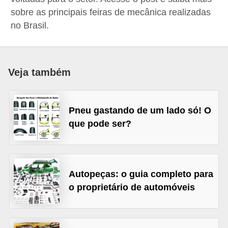
i
sobre as principais feiras de mecânica realizadas
o
no Brasil.
n
a
i
Veja também
s
A
Pneu gastando de um lado só! O
u
que pode ser?
t
o
m
Autopeças: o guia completo para
ó
o proprietário de automóveis
v
e
i