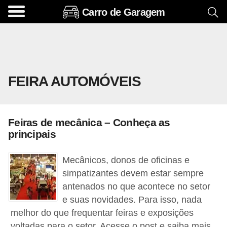
Carro de Garagem
A
c
e
s
FEIRA AUTOMÓVEIS
s
ó
r
Feiras de mecânica – Conheça as
i
principais
o
s
Mecânicos, donos de oficinas e
e
simpatizantes devem estar sempre
antenados no que acontece no setor
o
e suas novidades. Para isso, nada
p
melhor do que frequentar feiras e exposições
c
voltadas para o setor. Acesse o post e saiba mais