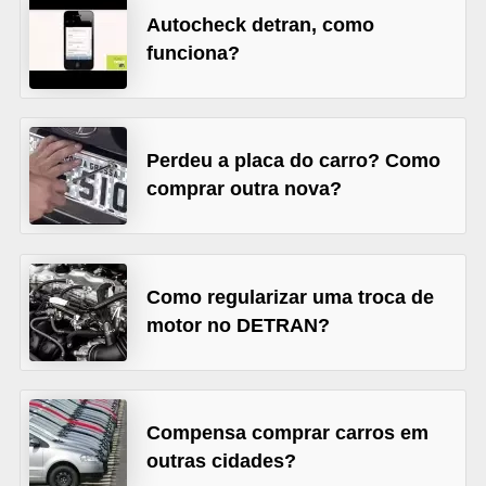
Autocheck detran, como
s
funciona?
e
v
e
í
Perdeu a placa do carro? Como
comprar outra nova?
c
u
l
o
Como regularizar uma troca de
s
motor no DETRAN?
B
i
c
Compensa comprar carros em
outras cidades?
i