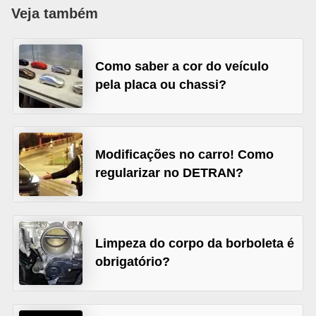
i
Veja também
o
n
Como saber a cor do veículo
a
pela placa ou chassi?
i
s
A
Modificações no carro! Como
u
regularizar no DETRAN?
t
o
m
Limpeza do corpo da borboleta é
ó
obrigatório?
v
e
i