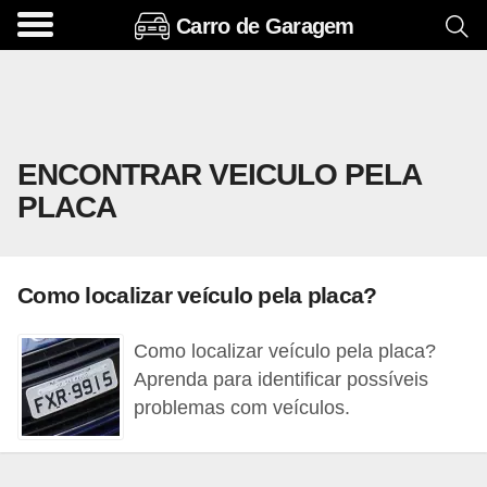
Carro de Garagem
A
c
e
s
ENCONTRAR VEICULO PELA
s
PLACA
ó
r
i
Como localizar veículo pela placa?
o
s
Como localizar veículo pela placa?
e
Aprenda para identificar possíveis
o
problemas com veículos.
p
c