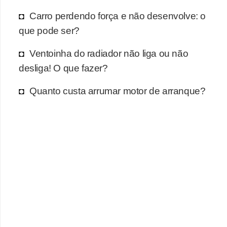
r
Carro perdendo força e não desenvolve: o
c
que pode ser?
a
r
Ventoinha do radiador não liga ou não
r
desliga! O que fazer?
o
Quanto custa arrumar motor de arranque?
D
i
c
i
o
n
á
r
i