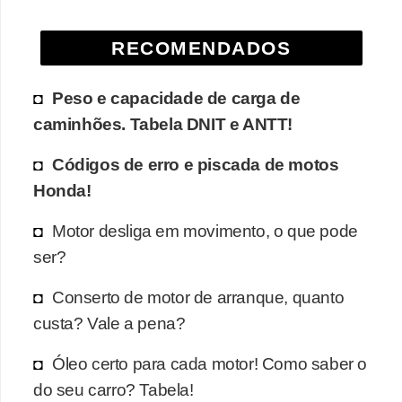
e
O
RECOMENDADOS
f
Peso e capacidade de carga de
f
caminhões. Tabela DNIT e ANTT!
r
o
Códigos de erro e piscada de motos
a
Honda!
d
Motor desliga em movimento, o que pode
C
ser?
o
m
Conserto de motor de arranque, quanto
custa? Vale a pena?
p
r
Óleo certo para cada motor! Como saber o
a
do seu carro? Tabela!