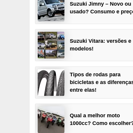
Suzuki Jimny – Novo ou
i
usado? Consumo e preç
o
n
a
i
Suzuki Vitara: versões e
s
modelos!
A
u
Tipos de rodas para
t
bicicletas e as diferença
o
entre elas!
m
ó
v
Qual a melhor moto
e
1000cc? Como escolher
i