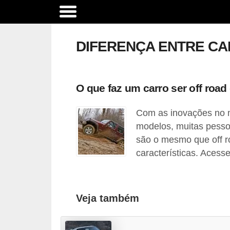
A
c
DIFERENÇA ENTRE CA
e
s
s
O que faz um carro ser off roa
ó
Com as inovações no 
r
modelos, muitas pesso
i
são o mesmo que off r
o
características. Acess
s
e
o
Veja também
p
c