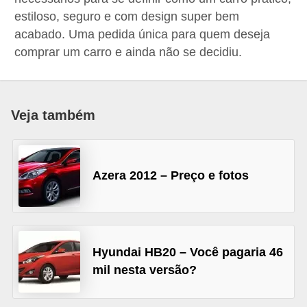
i
estiloso, seguro e com design super bem
o
acabado. Uma pedida única para quem deseja
n
comprar um carro e ainda não se decidiu.
a
i
s
Veja também
A
u
Azera 2012 – Preço e fotos
t
o
m
ó
Hyundai HB20 – Você pagaria 46
v
mil nesta versão?
e
i