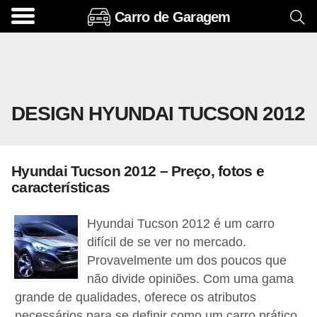
Carro de Garagem
A
c
e
s
DESIGN HYUNDAI TUCSON 2012
s
ó
r
Hyundai Tucson 2012 – Preço, fotos e
i
características
o
s
Hyundai Tucson 2012 é um carro
e
difícil de se ver no mercado.
Provavelmente um dos poucos que
o
não divide opiniões. Com uma gama
p
grande de qualidades, oferece os atributos
c
necessários para se definir como um carro prático,