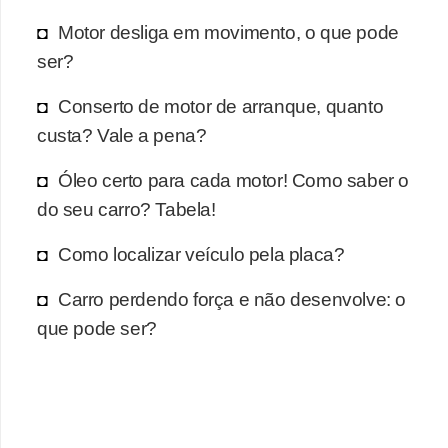
r
Motor desliga em movimento, o que pode
c
ser?
a
r
Conserto de motor de arranque, quanto
r
custa? Vale a pena?
o
Óleo certo para cada motor! Como saber o
D
do seu carro? Tabela!
i
c
Como localizar veículo pela placa?
i
Carro perdendo força e não desenvolve: o
o
que pode ser?
n
á
r
i