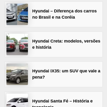
s
Hyundai – Diferença dos carros
e
no Brasil e na Coréia
v
e
í
Hyundai Creta: modelos, versões
c
e história
u
l
o
s
Hyundai IX35: um SUV que vale a
pena?
B
i
c
Hyundai Santa Fé – História e
i