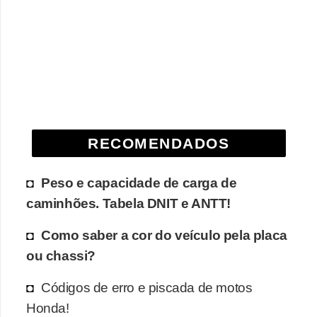
e
O
f
f
r
o
a
RECOMENDADOS
d
Peso e capacidade de carga de
C
caminhões. Tabela DNIT e ANTT!
o
m
Como saber a cor do veículo pela placa
p
ou chassi?
r
Códigos de erro e piscada de motos
a
Honda!