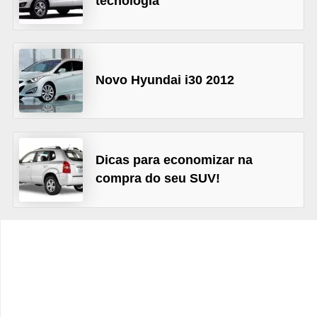
tecnologia
c
l
e
t
Novo Hyundai i30 2012
a
s
C
Dicas para economizar na
a
compra do seu SUV!
m
i
n
h
õ
e
s