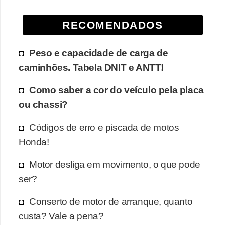
e
RECOMENDADOS
O
f
Peso e capacidade de carga de
f
caminhões. Tabela DNIT e ANTT!
r
o
Como saber a cor do veículo pela placa
a
ou chassi?
d
Códigos de erro e piscada de motos
C
Honda!
o
Motor desliga em movimento, o que pode
m
ser?
p
r
Conserto de motor de arranque, quanto
a
custa? Vale a pena?