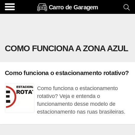
Carro de Garagem
A
c
e
s
COMO FUNCIONA A ZONA AZUL
s
ó
r
Como funciona o estacionamento rotativo?
i
o
Como funciona o estacionamento
s
rotativo? Veja e entenda o
e
funcionamento desse modelo de
estacionamento nas ruas brasileiras.
o
p
c