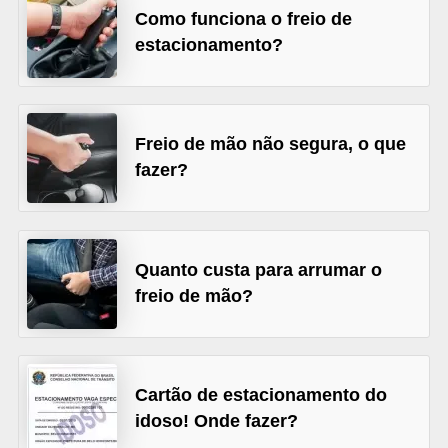
Como funciona o freio de
s
estacionamento?
e
v
e
Freio de mão não segura, o que
í
fazer?
c
u
l
o
Quanto custa para arrumar o
s
freio de mão?
B
i
Cartão de estacionamento do
c
idoso! Onde fazer?
i