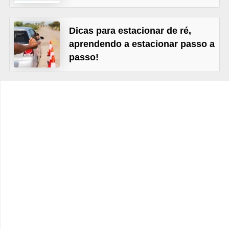
c
l
Dicas para estacionar de ré,
e
aprendendo a estacionar passo a
t
passo!
a
s
C
a
m
i
n
h
õ
e
s