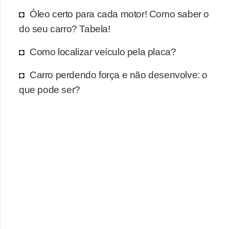
r
Óleo certo para cada motor! Como saber o
c
do seu carro? Tabela!
a
r
Como localizar veículo pela placa?
r
Carro perdendo força e não desenvolve: o
o
que pode ser?
D
i
c
i
o
n
á
r
i