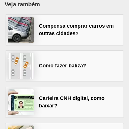
i
Veja também
o
n
Compensa comprar carros em
a
outras cidades?
i
s
A
Como fazer baliza?
u
t
o
m
Carteira CNH digital, como
ó
baixar?
v
e
i