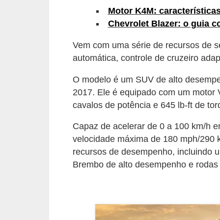
Motor K4M: características
s
Chevrolet Blazer: o guia c
e
v
Vem com uma série de recursos de s
e
automática, controle de cruzeiro ada
í
O modelo é um SUV de alto desempen
c
2017. Ele é equipado com um motor V
u
cavalos de potência e 645 lb-ft de to
l
Capaz de acelerar de 0 a 100 km/h e
o
velocidade máxima de 180 mph/290 
s
recursos de desempenho, incluindo um
Brembo de alto desempenho e rodas 
B
i
c
i