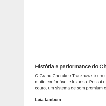
i
o
n
a
i
s
A
u
t
História e performance do 
o
O Grand Cherokee Trackhawk é um c
m
muito confortável e luxuoso. Possui 
ó
couro, um sistema de som premium e 
v
e
Leia também
i