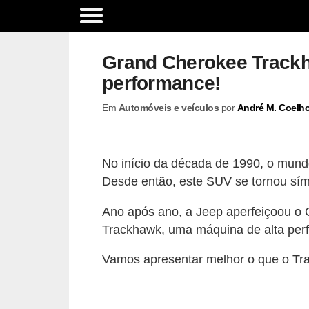
A
c
Grand Cherokee Trackh
e
performance!
s
Em
Automóveis e veículos
por
André M. Coelh
s
ó
r
No início da década de 1990, o mund
i
Desde então, este SUV se tornou símb
o
Ano após ano, a Jeep aperfeiçoou o
s
Trackhawk, uma máquina de alta perf
e
o
Vamos apresentar melhor o que o T
p
c