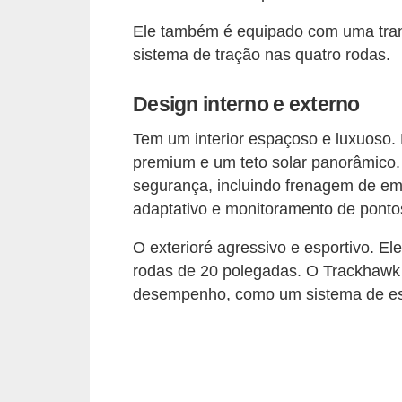
o
Ele também é equipado com uma tran
d
sistema de tração nas quatro rodas.
e
a
Design interno e externo
c
Tem um interior espaçoso e luxuoso.
e
premium e um teto solar panorâmico
s
segurança, incluindo frenagem de eme
s
adaptativo e monitoramento de ponto
ó
O exterioré agressivo e esportivo. E
r
rodas de 20 polegadas. O Trackhaw
i
desempenho, como um sistema de esca
o
s
a
u