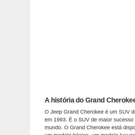
e
O
f
f
r
o
a
d
C
o
A história do Grand Cheroke
m
p
O Jeep Grand Cherokee é um SUV de 
r
em 1993. É o SUV de maior sucesso 
a
mundo. O Grand Cherokee está dispo