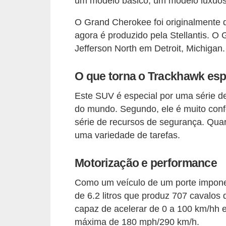
um modelo básico, um modelo luxuo
r
c
O Grand Cherokee foi originalmente 
a
agora é produzido pela Stellantis. O
r
Jefferson North em Detroit, Michigan.
r
O que torna o Trackhawk esp
o
Este SUV é especial por uma série d
D
do mundo. Segundo, ele é muito conf
i
série de recursos de segurança. Quart
c
uma variedade de tarefas.
i
o
Motorização e performance
n
Como um veículo de um porte impon
á
de 6.2 litros que produz 707 cavalos 
r
capaz de acelerar de 0 a 100 km/hh 
i
máxima de 180 mph/290 km/h.