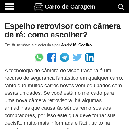
Carro de Garagem
A
c
Espelho retrovisor com câmera
e
de ré: como escolher?
s
Em
Automóveis e veículos
por
André M. Coelho
s
ó
r
A tecnologia de câmera de visão traseira é um
i
recurso de segurança fantástico em qualquer carro,
o
tanto que muitos carros novos vem equipados com
s
essas unidades. Se você está no mercado para
e
uma nova câmera retrovisora, há algumas
o
armadilhas que causarão sérios remorsos aos
compradores, por isso este guia deve tornar sua
p
decisão muito mais informada e fácil, tanto na
c