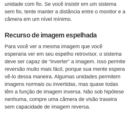
unidade com fio. Se você insistir em um sistema
g
sem fio, tente manter a distância entre o monitor e a
u
câmera em um nível mínimo.
r
a
Recurso de imagem espelhada
n
Para você ver a mesma imagem que você
ç
esperaria ver em seu espelho retrovisor, o sistema
a
deve ser capaz de “inverter” a imagem. Isso permite
e
reversão muito mais fácil, porque sua mente espera
s
vê-lo dessa maneira. Algumas unidades permitem
e
imagens normais ou invertidas, mas quase todas
g
têm a função de imagem inversa. Não sob hipótese
nenhuma, compre uma câmera de visão traseira
u
sem capacidade de imagem reversa.
r
o
s