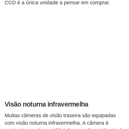
CCD é a única unidade a pensar em comprar.
s
e
s
c
o
o
t
e
r
s
R
Visão noturna infravermelha
e
c
Muitas câmeras de visão traseira são equipadas
a
com visão noturna infravermelha. A câmera é