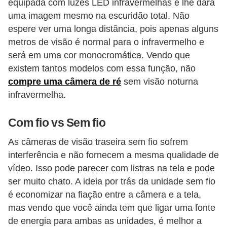
l
equipada com luzes LED infravermelhas e lhe dará
uma imagem mesmo na escuridão total. Não
l
espere ver uma longa distância, pois apenas alguns
e
metros de visão é normal para o infravermelho e
m
será em uma cor monocromática. Vendo que
a
existem tantos modelos com essa função, não
n
compre uma câmera de ré
sem visão noturna
u
infravermelha.
t
Com fio vs Sem fio
e
n
As câmeras de visão traseira sem fio sofrem
ç
interferência e não fornecem a mesma qualidade de
vídeo. Isso pode parecer com listras na tela e pode
ã
ser muito chato. A ideia por trás da unidade sem fio
o
é economizar na fiação entre a câmera e a tela,
S
mas vendo que você ainda tem que ligar uma fonte
e
de energia para ambas as unidades, é melhor a