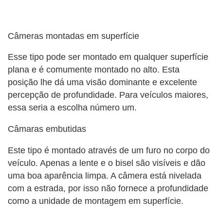
s
a
Câmeras montadas em superfície
u
Esse tipo pode ser montado em qualquer superfície
t
plana e é comumente montado no alto. Esta
o
posição lhe dá uma visão dominante e excelente
m
percepção de profundidade. Para veículos maiores,
o
essa seria a escolha número um.
t
Câmaras embutidas
i
v
Este tipo é montado através de um furo no corpo do
a
veículo. Apenas a lente e o bisel são visíveis e dão
s
uma boa aparência limpa. A câmera está nivelada
com a estrada, por isso não fornece a profundidade
L
como a unidade de montagem em superfície.
e