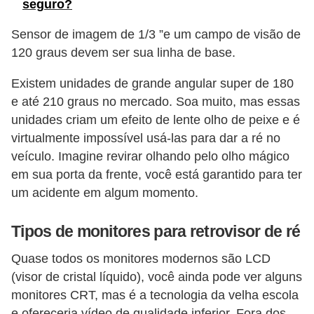
seguro?
e
Sensor de imagem de 1/3 ”e um campo de visão de
O
120 graus devem ser sua linha de base.
f
f
Existem unidades de grande angular super de 180
r
e até 210 graus no mercado. Soa muito, mas essas
o
unidades criam um efeito de lente olho de peixe e é
virtualmente impossível usá-las para dar a ré no
a
veículo. Imagine revirar olhando pelo olho mágico
d
em sua porta da frente, você está garantido para ter
C
um acidente em algum momento.
o
Tipos de monitores para retrovisor de ré
m
p
Quase todos os monitores modernos são LCD
r
(visor de cristal líquido), você ainda pode ver alguns
a
monitores CRT, mas é a tecnologia da velha escola
e ofereceria vídeo de qualidade inferior. Fora dos