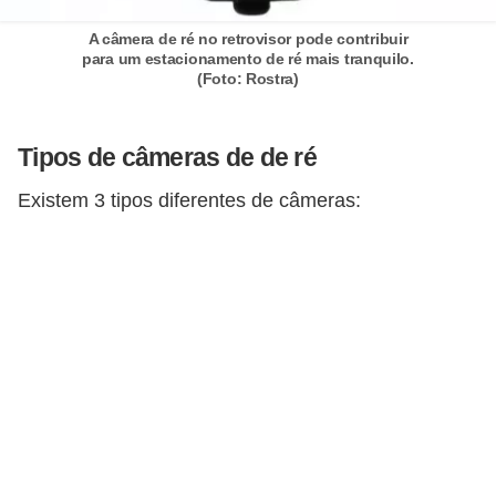
t
A câmera de ré no retrovisor pode contribuir
o
para um estacionamento de ré mais tranquilo.
(Foto: Rostra)
m
o
t
Tipos de câmeras de de ré
i
Existem 3 tipos diferentes de câmeras:
v
o
s
D
ú
v
i
d
a