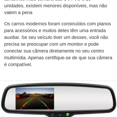
o
unidades, existem menores disponíveis, mas não
d
valem a pena
e
Os carros modernos foram construídos com planos
a
para acessórios e muitos deles têm uma entrada
c
auxiliar. Se seu veículo tiver um desses, você não
e
precisa se preocupar com um monitor e pode
s
conectar sua câmera diretamente no seu centro
multimídia. Apenas certifique-se de que sua câmera
s
é compatível.
ó
r
i
o
s
a
u