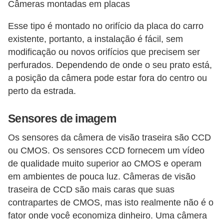
Câmeras montadas em placas
i
s
Esse tipo é montado no orifício da placa do carro
e
existente, portanto, a instalação é fácil, sem
t
modificação ou novos orifícios que precisem ser
r
perfurados. Dependendo de onde o seu prato está,
a posição da câmera pode estar fora do centro ou
â
perto da estrada.
n
s
Sensores de imagem
i
Os sensores da câmera de visão traseira são CCD
t
ou CMOS. Os sensores CCD fornecem um vídeo
o
de qualidade muito superior ao CMOS e operam
M
em ambientes de pouca luz. Câmeras de visão
traseira de CCD são mais caras que suas
o
contrapartes de CMOS, mas isto realmente não é o
t
fator onde você economiza dinheiro. Uma câmera
o