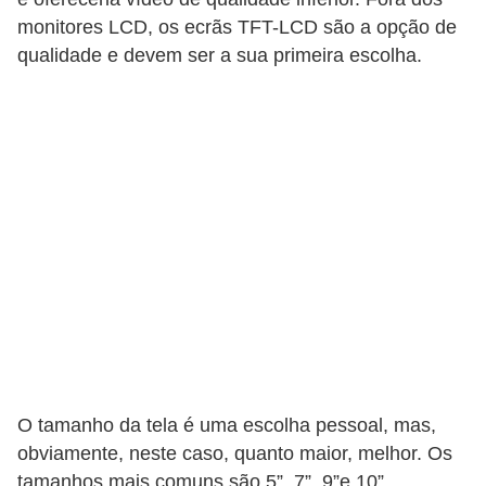
r
monitores LCD, os ecrãs TFT-LCD são a opção de
c
qualidade e devem ser a sua primeira escolha.
a
r
r
o
D
i
c
i
o
n
á
O tamanho da tela é uma escolha pessoal, mas,
r
obviamente, neste caso, quanto maior, melhor. Os
i
tamanhos mais comuns são 5”, 7”, 9”e 10”