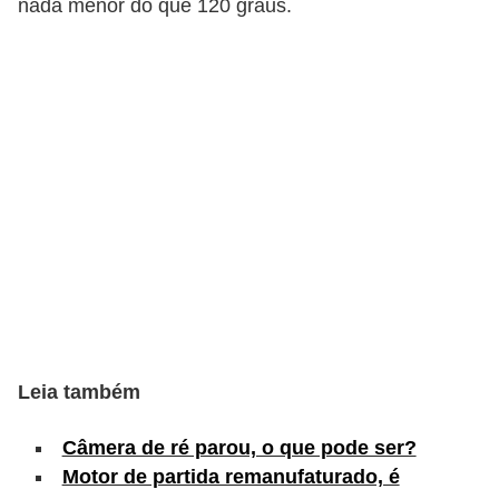
nada menor do que 120 graus.
c
l
e
t
a
s
C
a
m
i
n
h
Leia também
õ
Câmera de ré parou, o que pode ser?
e
Motor de partida remanufaturado, é
s