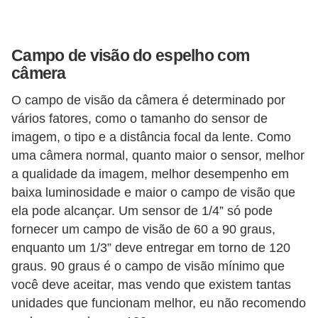
s
e
Campo de visão do espelho com
v
câmera
e
O campo de visão da câmera é determinado por
í
vários fatores, como o tamanho do sensor de
c
imagem, o tipo e a distância focal da lente. Como
u
uma câmera normal, quanto maior o sensor, melhor
l
a qualidade da imagem, melhor desempenho em
o
baixa luminosidade e maior o campo de visão que
s
ela pode alcançar. Um sensor de 1/4” só pode
fornecer um campo de visão de 60 a 90 graus,
B
enquanto um 1/3” deve entregar em torno de 120
i
graus. 90 graus é o campo de visão mínimo que
c
você deve aceitar, mas vendo que existem tantas
i
unidades que funcionam melhor, eu não recomendo